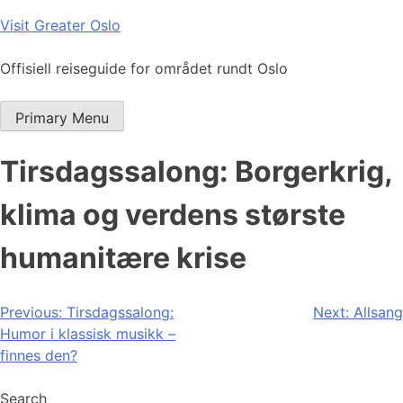
Skip
Visit Greater Oslo
to
content
Offisiell reiseguide for området rundt Oslo
Primary Menu
Tirsdagssalong: Borgerkrig,
klima og verdens største
humanitære krise
Post
Previous:
Tirsdagssalong:
Next:
Allsang
Humor i klassisk musikk –
navigation
finnes den?
Search