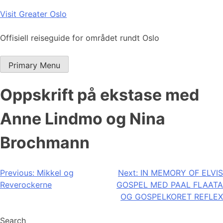
Skip
Visit Greater Oslo
to
content
Offisiell reiseguide for området rundt Oslo
Primary Menu
Oppskrift på ekstase med
Anne Lindmo og Nina
Brochmann
Post
Previous:
Mikkel og
Next:
IN MEMORY OF ELVIS
Reverockerne
GOSPEL MED PAAL FLAATA
navigation
OG GOSPELKORET REFLEX
Search