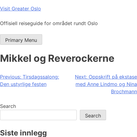
Skip
Visit Greater Oslo
to
content
Offisiell reiseguide for området rundt Oslo
Primary Menu
Mikkel og Reverockerne
Post
Previous:
Tirsdagssalong:
Next:
Oppskrift på ekstase
Den ustyrlige festen
med Anne Lindmo og Nina
navigation
Brochmann
Search
Search
Siste innlegg