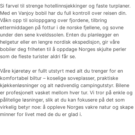
Si farvel til strenge hotellinnsjekkinger og faste turplaner.
Med en Vanjoy bobil har du full kontroll over reisen din.
Våkn opp til soloppgang over fjordene, tilbring
ettermiddagen på fottur i de norske fjellene, og sovne
under den sene kveldssolen. Enten du planlegger en
helgetur eller en lengre nordisk ekspedisjon, gir våre
bobiler deg friheten til å oppdage Norges skjulte perler
som de fleste turister aldri får se.
Våre kjøretøy er fullt utstyrt med alt du trenger for en
komfortabel biltur – koselige soveplasser, praktiske
kjøkkenløsninger og alt nødvendig campingutstyr. Bilene
er profesjonelt vasket mellom hver tur. Vi tror på enkle og
pålitelige løsninger, slik at du kan fokusere på det som
virkelig betyr noe: å oppleve Norges vakre natur og skape
minner for livet med de du er glad i.