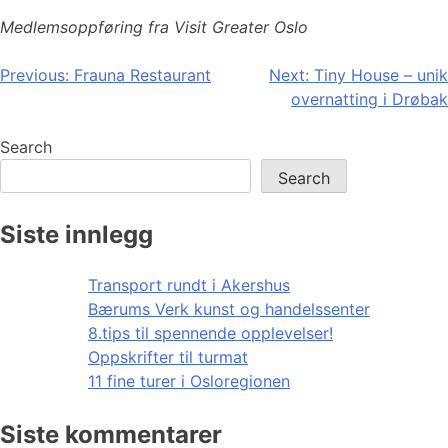
Medlemsoppføring fra Visit Greater Oslo
Post
Previous:
Frauna Restaurant
Next:
Tiny House – unik
overnatting i Drøbak
navigation
Search
Search
Siste innlegg
Transport rundt i Akershus
Bærums Verk kunst og handelssenter
8.tips til spennende opplevelser!
Oppskrifter til turmat
11 fine turer i Osloregionen
Siste kommentarer