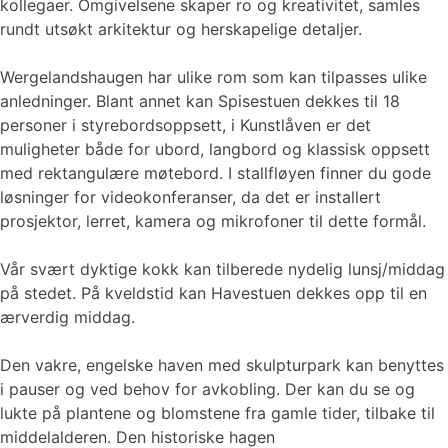
kollegaer. Omgivelsene skaper ro og kreativitet, samles
rundt utsøkt arkitektur og herskapelige detaljer.
Wergelandshaugen har ulike rom som kan tilpasses ulike
anledninger. Blant annet kan Spisestuen dekkes til 18
personer i styrebordsoppsett, i Kunstlåven er det
muligheter både for ubord, langbord og klassisk oppsett
med rektangulære møtebord. I stallfløyen finner du gode
løsninger for videokonferanser, da det er installert
prosjektor, lerret, kamera og mikrofoner til dette formål.
Vår svært dyktige kokk kan tilberede nydelig lunsj/middag
på stedet. På kveldstid kan Havestuen dekkes opp til en
ærverdig middag.
Den vakre, engelske haven med skulpturpark kan benyttes
i pauser og ved behov for avkobling. Der kan du se og
lukte på plantene og blomstene fra gamle tider, tilbake til
middelalderen. Den historiske hagen