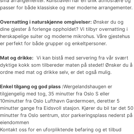
små arrangementer. Kunstlåven har en unik atmosfære og
passer for både klassiske og mer moderne arrangementer.
Overnatting i naturskjønne omgivelser:
Ønsker du og
dine gjester å forlenge oppholdet? Vi tilbyr overnatting i
herskapelige suiter og moderne mikrohus. Våre gjestehus
er perfekt for både grupper og enkeltpersoner.
Mat og drikke:
Vi kan bistå med servering fra vår svært
dyktige kokk som tilbereder maten på stedet! Ønsker du å
ordne med mat og drikke selv, er det også mulig.
Enkel tilgang og god plass :
Wergelandshaugen er
tilgjengelig med tog, 35 minutter fra Oslo S eller
10minutter fra Oslo Lufthavn Gardermoen, deretter 5
minutter gange fra Eidsvoll stasjon. Kjører du bil tar det 50
minutter fra Oslo sentrum, stor parkeringsplass nederst på
eiendommen
Kontakt oss for en uforpliktende befaring og et tilbud