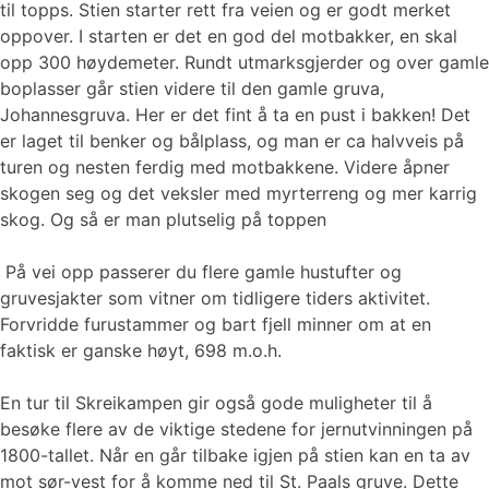
til topps. Stien starter rett fra veien og er godt merket
oppover. I starten er det en god del motbakker, en skal
opp 300 høydemeter. Rundt utmarksgjerder og over gamle
boplasser går stien videre til den gamle gruva,
Johannesgruva. Her er det fint å ta en pust i bakken! Det
er laget til benker og bålplass, og man er ca halvveis på
turen og nesten ferdig med motbakkene. Videre åpner
skogen seg og det veksler med myrterreng og mer karrig
skog. Og så er man plutselig på toppen
På vei opp passerer du flere gamle hustufter og
gruvesjakter som vitner om tidligere tiders aktivitet.
Forvridde furustammer og bart fjell minner om at en
faktisk er ganske høyt, 698 m.o.h.
En tur til Skreikampen gir også gode muligheter til å
besøke flere av de viktige stedene for jernutvinningen på
1800-tallet. Når en går tilbake igjen på stien kan en ta av
mot sør-vest for å komme ned til St. Paals gruve. Dette