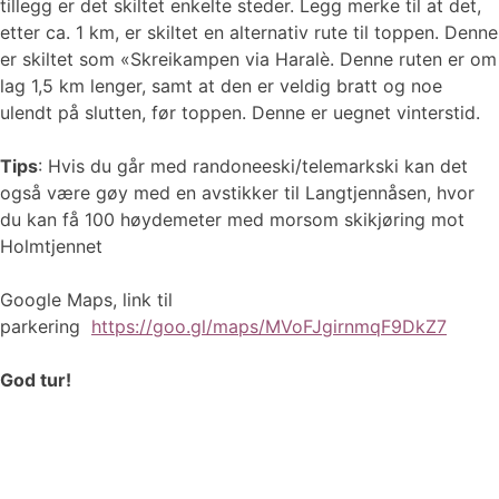
tillegg er det skiltet enkelte steder. Legg merke til at det,
etter ca. 1 km, er skiltet en alternativ rute til toppen. Denne
er skiltet som «Skreikampen via Haralè. Denne ruten er om
lag 1,5 km lenger, samt at den er veldig bratt og noe
ulendt på slutten, før toppen. Denne er uegnet vinterstid.
Tips
: Hvis du går med randoneeski/telemarkski kan det
også være gøy med en avstikker til Langtjennåsen, hvor
du kan få 100 høydemeter med morsom skikjøring mot
Holmtjennet
Google Maps, link til
parkering
https://goo.gl/maps/MVoFJgirnmqF9DkZ7
God tur!