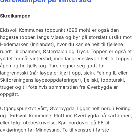
Skreikampen
Eidsvoll Kommunes toppunkt (698 moh) er også den
høgeste toppen langs Mjøsa og byr på storslått utsikt mot
Hedemarken (Innlandet), hvor du kan se helt til fjellene
rundt Lillehammer, Østerdalen og Trysil. Toppen er også et
yndet turmål vinterstid, med langrennsløype helt til topps i
åpen og fin fjellskog. Turen egner seg godt for
langrennsski (når løypa er kjørt opp, sjekk Feiring IL eller
Skiforeningens løypeoppdateringer), fjellski, toppturski,
truger og til fots hvis sommerstien fra Øverbygda er
oppgått.
Utgangspunktet vårt, Øverbygda, ligger helt nord i Feiring
og i Eidsvoll kommune. Plott inn Øverbygda på kartappen,
eller følg rutebeskrivelse: Kjør nordover på E6 til
avkjøringen før Minnesund. Ta til venstre i første