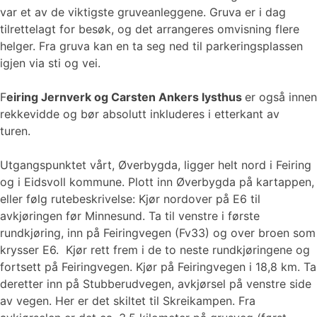
var et av de viktigste gruveanleggene. Gruva er i dag
tilrettelagt for besøk, og det arrangeres omvisning flere
helger. Fra gruva kan en ta seg ned til parkeringsplassen
igjen via sti og vei.
F
eiring Jernverk og Carsten Ankers lysthus
er også innen
rekkevidde og bør absolutt inkluderes i etterkant av
turen.
Utgangspunktet vårt, Øverbygda, ligger helt nord i Feiring
og i Eidsvoll kommune. Plott inn Øverbygda på kartappen,
eller følg rutebeskrivelse: Kjør nordover på E6 til
avkjøringen før Minnesund. Ta til venstre i første
rundkjøring, inn på Feiringvegen (Fv33) og over broen som
krysser E6. Kjør rett frem i de to neste rundkjøringene og
fortsett på Feiringvegen. Kjør på Feiringvegen i 18,8 km. Ta
deretter inn på Stubberudvegen, avkjørsel på venstre side
av vegen. Her er det skiltet til Skreikampen. Fra