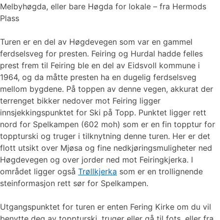
Melbyhøgda, eller bare Høgda for lokale – fra Hermods
Plass
Turen er en del av Høgdevegen som var en gammel
ferdselsveg for presten. Feiring og Hurdal hadde felles
prest frem til Feiring ble en del av Eidsvoll kommune i
1964, og da måtte presten ha en dugelig ferdselsveg
mellom bygdene. På toppen av denne vegen, akkurat der
terrenget bikker nedover mot Feiring ligger
innsjekkingspunktet for Ski på Topp. Punktet ligger rett
nord for Spelkampen (602 moh) som er en fin topptur for
toppturski og truger i tilknytning denne turen. Her er det
flott utsikt over Mjøsa og fine nedkjøringsmuligheter ned
Høgdevegen og over jorder ned mot Feiringkjerka. I
området ligger også
Trøllkjerka
som er en trollignende
steinformasjon rett sør for Spelkampen.
Utgangspunktet for turen er enten Fering Kirke om du vil
benytte deg av toppturski, truger eller gå til fots, eller fra