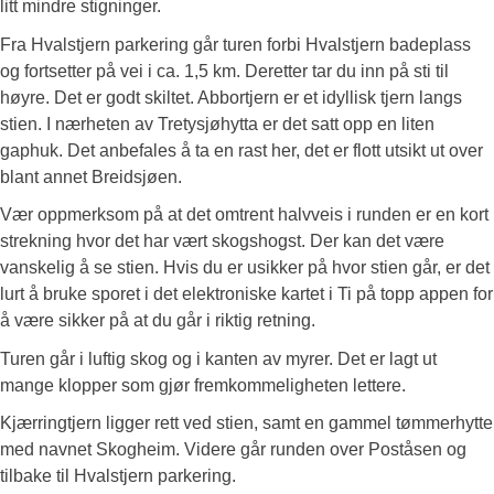
litt mindre stigninger.
Fra Hvalstjern parkering går turen forbi Hvalstjern badeplass
og fortsetter på vei i ca. 1,5 km. Deretter tar du inn på sti til
høyre. Det er godt skiltet. Abbortjern er et idyllisk tjern langs
stien. I nærheten av Tretysjøhytta er det satt opp en liten
gaphuk. Det anbefales å ta en rast her, det er flott utsikt ut over
blant annet Breidsjøen.
Vær oppmerksom på at det omtrent halvveis i runden er en kort
strekning hvor det har vært skogshogst. Der kan det være
vanskelig å se stien. Hvis du er usikker på hvor stien går, er det
lurt å bruke sporet i det elektroniske kartet i Ti på topp appen for
å være sikker på at du går i riktig retning.
Turen går i luftig skog og i kanten av myrer. Det er lagt ut
mange klopper som gjør fremkommeligheten lettere.
Kjærringtjern ligger rett ved stien, samt en gammel tømmerhytte
med navnet Skogheim. Videre går runden over Poståsen og
tilbake til Hvalstjern parkering.