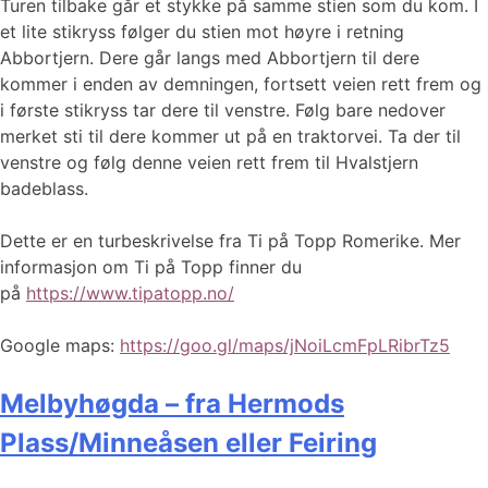
Turen tilbake går et stykke på samme stien som du kom. I
et lite stikryss følger du stien mot høyre i retning
Abbortjern. Dere går langs med Abbortjern til dere
kommer i enden av demningen, fortsett veien rett frem og
i første stikryss tar dere til venstre. Følg bare nedover
merket sti til dere kommer ut på en traktorvei. Ta der til
venstre og følg denne veien rett frem til Hvalstjern
badeblass.
Dette er en turbeskrivelse fra Ti på Topp Romerike. Mer
informasjon om Ti på Topp finner du
på
https://www.tipatopp.no/
Google maps:
https://goo.gl/maps/jNoiLcmFpLRibrTz5
Melbyhøgda – fra Hermods
Plass/Minneåsen eller Feiring