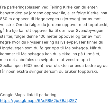
Fra parkeringsplassen ved Feiring Kirke kan du enten
benytte deg av jordene oppover lia, eller følge Kjerkelinna
850 m oppover, til Høgdevegen (kjerreveg) tar av mot
venstre. Om du følger du jordene oppover med toppturski,
gå fra kjerka rett oppover lia til der hvor Svendbyvegen
starter, følger denne 100 meter oppover og tar av mot
høgre hvor du krysser Feiring Ils lysløyper. Her finner du
Høgdevegen som du følger opp til Melbyhøgda. Når du
kommer til Melbyhøgda kan du sjekke inn på turmålet,
men det anbefales en svipptur mot venstre opp til
Spelkampen (602 moh) hvor utsikten er enda bedre og du
får noen ekstra svinger dersom du bruker toppturski.
Google Maps, link til parkering
https://goo.gl/maps/6AeR8M2jdEBJ4j2E7