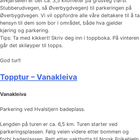
avkjørselen er det ca. 3,5 kilometer på grusveg (først
Stubberudvegen, så Øverbygdvegen) til parkeringen på
Øverbygdvegen. Vi vil oppfordre alle våre deltakere til å ta
hensyn til dem som bor i området, både hva gjelder
kjøring og parkering.
Tips: Ta med kikkert! Skriv deg inn i toppboka. På vinteren
går det skiløyper til topps.
God tur!!
Topptur – Vanakleiva
Vanakleiva
Parkering ved Hvalstjern badeplass.
Lengden på turen er ca. 6,5 km. Turen starter ved
parkeringsplassen. Følg veien videre etter bommen og
forbi badeplassen. Rett etter vakthytta til Norsk Folkehjelp