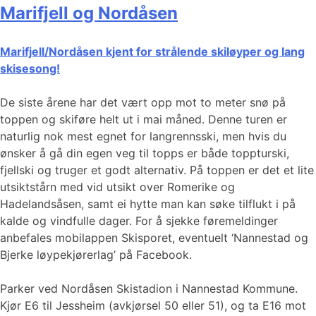
Marifjell og Nordåsen
Marifjell/Nordåsen kjent for strålende skiløyper og lang
skisesong!
De siste årene har det vært opp mot to meter snø på
toppen og skiføre helt ut i mai måned. Denne turen er
naturlig nok mest egnet for langrennsski, men hvis du
ønsker å gå din egen veg til topps er både toppturski,
fjellski og truger et godt alternativ. På toppen er det et lite
utsiktstårn med vid utsikt over Romerike og
Hadelandsåsen, samt ei hytte man kan søke tilflukt i på
kalde og vindfulle dager. For å sjekke føremeldinger
anbefales mobilappen Skisporet, eventuelt ‘Nannestad og
Bjerke løypekjørerlag’ på Facebook.
Parker ved Nordåsen Skistadion i Nannestad Kommune.
Kjør E6 til Jessheim (avkjørsel 50 eller 51), og ta E16 mot