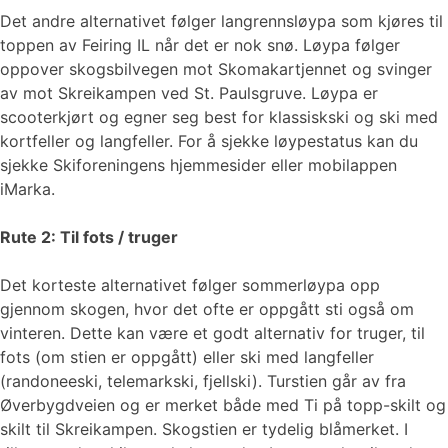
Det andre alternativet følger langrennsløypa som kjøres til
toppen av Feiring IL når det er nok snø. Løypa følger
oppover skogsbilvegen mot Skomakartjennet og svinger
av mot Skreikampen ved St. Paulsgruve. Løypa er
scooterkjørt og egner seg best for klassiskski og ski med
kortfeller og langfeller. For å sjekke løypestatus kan du
sjekke Skiforeningens hjemmesider eller mobilappen
iMarka.
Rute 2: Til fots / truger
Det korteste alternativet følger sommerløypa opp
gjennom skogen, hvor det ofte er oppgått sti også om
vinteren. Dette kan være et godt alternativ for truger, til
fots (om stien er oppgått) eller ski med langfeller
(randoneeski, telemarkski, fjellski). Turstien går av fra
Øverbygdveien og er merket både med Ti på topp-skilt og
skilt til Skreikampen. Skogstien er tydelig blåmerket. I