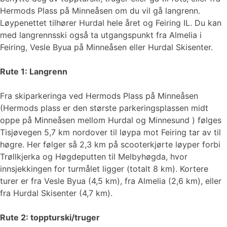
Hermods Plass på Minneåsen om du vil gå langrenn.
Løypenettet tilhører Hurdal hele året og Feiring IL. Du kan
med langrennsski også ta utgangspunkt fra Almelia i
Feiring, Vesle Byua på Minneåsen eller Hurdal Skisenter.
Rute 1: Langrenn
Fra skiparkeringa ved Hermods Plass på Minneåsen
(Hermods plass er den største parkeringsplassen midt
oppe på Minneåsen mellom Hurdal og Minnesund ) følges
Tisjøvegen 5,7 km nordover til løypa mot Feiring tar av til
høgre. Her følger så 2,3 km på scooterkjørte løyper forbi
Trøllkjerka og Høgdeputten til Melbyhøgda, hvor
innsjekkingen for turmålet ligger (totalt 8 km). Kortere
turer er fra Vesle Byua (4,5 km), fra Almelia (2,6 km), eller
fra Hurdal Skisenter (4,7 km).
Rute 2: toppturski/truger