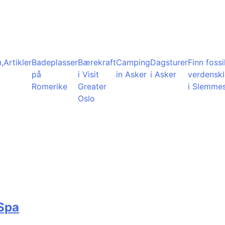
,
Artikler
Badeplasser
Bærekraft
Camping
Dagsturer
Finn fossil
på
i Visit
in Asker
i Asker
verdensk
Romerike
Greater
i Slemme
Oslo
 Spa