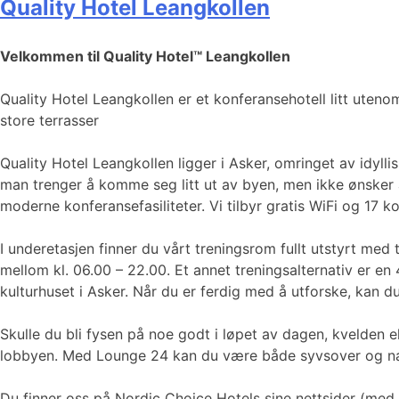
Quality Hotel Leangkollen
Velkommen til Quality Hotel™ Leangkollen
Quality Hotel Leangkollen er et konferansehotell litt uten
store terrasser
Quality Hotel Leangkollen ligger i Asker, omringet av idyll
man trenger å komme seg litt ut av byen, men ikke ønsker å
moderne konferansefasiliteter. Vi tilbyr gratis WiFi og 17 ko
I underetasjen finner du vårt treningsrom fullt utstyrt med
mellom kl. 06.00 – 22.00. Et annet treningsalternativ er en
kulturhuset i Asker. Når du er ferdig med å utforske, kan d
Skulle du bli fysen på noe godt i løpet av dagen, kvelden e
lobbyen. Med Lounge 24 kan du være både syvsover og nat
Du finner oss på Nordic Choice Hotels sine nettsider (med l