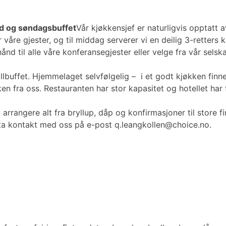
ord og søndagsbuffet
Vår kjøkkensjef er naturligvis opptatt
våre gjester, og til middag serverer vi en deilig 3-retters 
d til alle våre konferansegjester eller velge fra vår sels
rillbuffet. Hjemmelaget selvfølgelig – i et godt kjøkken finn
ken fra oss. Restauranten har stor kapasitet og hotellet har 
 du arrangere alt fra bryllup, dåp og konfirmasjoner til sto
e, ta kontakt med oss på e-post q.leangkollen@choice.no.