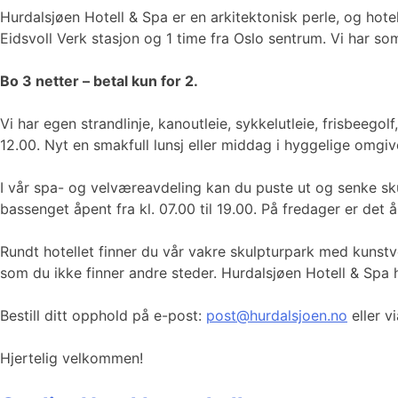
Hurdalsjøen Hotell & Spa er en arkitektonisk perle, og hote
Eidsvoll Verk stasjon og 1 time fra Oslo sentrum. Vi har somm
Bo 3 netter – betal kun for 2.
Vi har egen strandlinje, kanoutleie, sykkelutleie, frisbeego
12.00. Nyt en smakfull lunsj eller middag i hyggelige omgive
I vår spa- og velværeavdeling kan du puste ut og senke skul
bassenget åpent fra kl. 07.00 til 19.00. På fredager er det å
Rundt hotellet finner du vår vakre skulpturpark med kunstv
som du ikke finner andre steder. Hurdalsjøen Hotell & Spa ha
Bestill ditt opphold på e-post:
post@hurdalsjoen.no
eller v
Hjertelig velkommen!