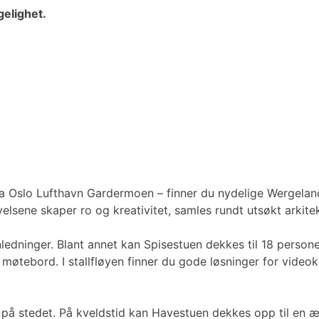
gelighet.
ra Oslo Lufthavn Gardermoen – finner du nydelige Wergelan
lsene skaper ro og kreativitet, samles rundt utsøkt arkitek
edninger. Blant annet kan Spisestuen dekkes til 18 persone
tebord. I stallfløyen finner du gode løsninger for videokon
 på stedet. På kveldstid kan Havestuen dekkes opp til en 