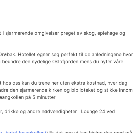
et i sjarmerende omgivelser preget av skog, eplehage og
 Drøbak. Hotellet egner seg perfekt til de anledningene hvor
du beundre den nydelige Oslofjorden mens du nyter våre
st hos oss kan du trene her uten ekstra kostnad, hver dag
undre den sjarmerende kirken og biblioteket og stikke innom
Leangkollen på 5 minutter
ider, drikke og andre nødvendigheter i Lounge 24 ved
y-hotel-leangkollen/
).Er det noe vi kan hjelpe deg med må