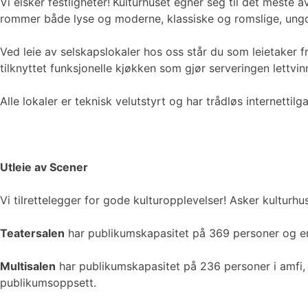
Vi elsker festligheter!
Kulturhuset egner seg til det meste a
rommer både lyse og moderne, klassiske og romslige, ungd
Ved leie av selskapslokaler hos oss står du som leietaker f
tilknyttet funksjonelle kjøkken som gjør serveringen lettvin
Alle lokaler er teknisk velutstyrt og har trådløs internetti
Utleie av Scener
Vi tilrettelegger for gode kulturopplevelser! Asker kultur
Teatersalen
har publikumskapasitet på 369 personer og er 
Multisalen
har publikumskapasitet på 236 personer i amfi, 3
publikumsoppsett.