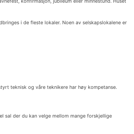
navnefest, konfirmasjon, jubileum eller minnestund. Huset
dbringes i de fleste lokaler. Noen av selskapslokalene er
tstyrt teknisk og våre teknikere har høy kompetanse.
bel sal der du kan velge mellom mange forskjellige