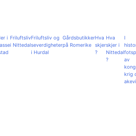
er i
Friluftsliv
Friluftsliv og
Gårdsbutikker
Hva
Hva
I
lasse
i Nittedal
severdigheter
på Romerike
skjer
skjer i
histo
stad
i Hurdal
?
Nittedal
fots
?
av
kong
krig 
akevi