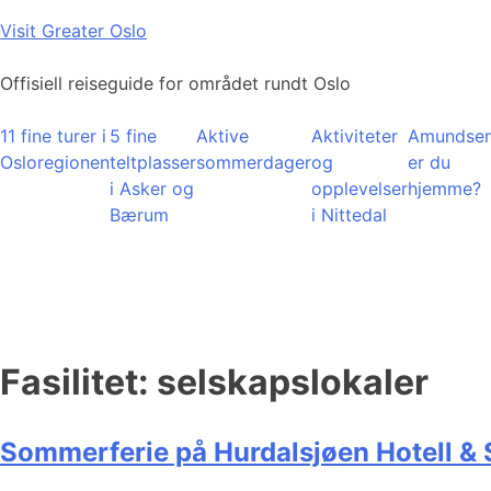
Skip
Visit Greater Oslo
to
content
Offisiell reiseguide for området rundt Oslo
11 fine turer i
5 fine
Aktive
Aktiviteter
Amundsen
Osloregionen
teltplasser
sommerdager
og
er du
i Asker og
opplevelser
hjemme?
Bærum
i Nittedal
Fasilitet:
selskapslokaler
Sommerferie på Hurdalsjøen Hotell &