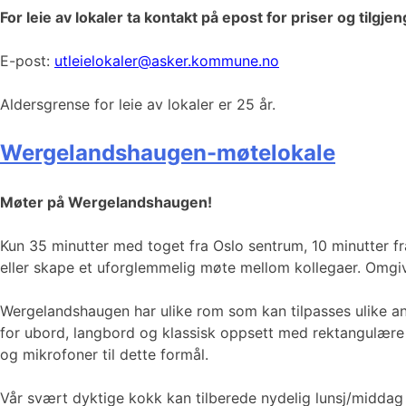
For leie av lokaler ta kontakt på epost for priser og tilgjen
E-post:
utleielokaler@asker.kommune.no
Aldersgrense for leie av lokaler er 25 år.
Wergelandshaugen-møtelokale
Møter på Wergelandshaugen!
Kun 35 minutter med toget fra Oslo sentrum, 10 minutter f
eller skape et uforglemmelig møte mellom kollegaer. Omgive
Wergelandshaugen har ulike rom som kan tilpasses ulike anl
for ubord, langbord og klassisk oppsett med rektangulære mø
og mikrofoner til dette formål.
Vår svært dyktige kokk kan tilberede nydelig lunsj/middag