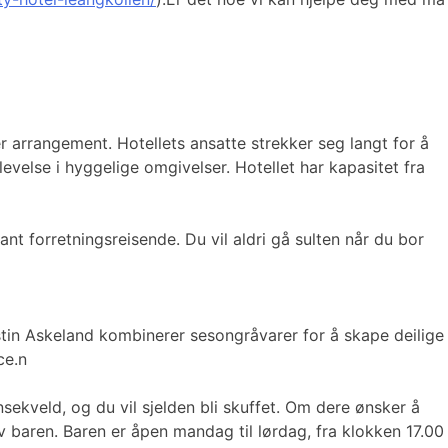
per arrangement. Hotellets ansatte strekker seg langt for å
velse i hyggelige omgivelser. Hotellet har kapasitet fra
ant forretningsreisende. Du vil aldri gå sulten når du bor
erstin Askeland kombinerer sesongråvarer for å skape deilige
ce.n
sekveld, og du vil sjelden bli skuffet. Om dere ønsker å
 av baren. Baren er åpen mandag til lørdag, fra klokken 17.00