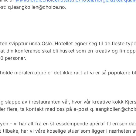
ost: q.leangkollen@choice.no.
 liten svipptur unna Oslo. Hotellet egner seg til de fleste ty
 din konferanse skal bli husket som en kreativ og fin opple
50 personer.
 holde moralen oppe er det ikke rart at vi er så populære bl
e og slappe av i restauranten vår, hvor vår kreative kokk Kj
ller flere, ta kontakt med oss på e-post q.leangkollen@choi
n – vi har alt fra en stressdempende apértif til en sen dan
itt tilbake, har vi våre koselige stuer som ligger i nærheten