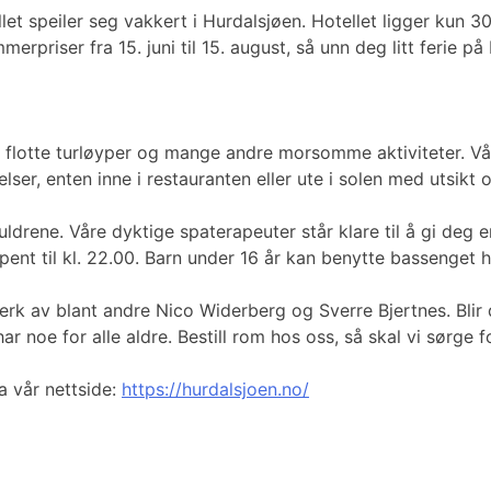
llet speiler seg vakkert i Hurdalsjøen. Hotellet ligger kun 
erpriser fra 15. juni til 15. august, så unn deg litt ferie p
lf, flotte turløyper og mange andre morsomme aktiviteter. Vå
lser, enten inne i restauranten eller ute i solen med utsikt 
drene. Våre dyktige spaterapeuter står klare til å gi deg e
pent til kl. 22.00. Barn under 16 år kan benytte bassenget hv
erk av blant andre Nico Widerberg og Sverre Bjertnes. Blir 
r noe for alle aldre. Bestill rom hos oss, så skal vi sørge 
ia vår nettside:
https://hurdalsjoen.no/⁠