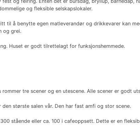
v fest og feiring. Enten det er bursdag, bryllup, barnedåp, 
ommelige og fleksible selskapslokaler.
ritt til å benytte egen matleverandør og drikkevarer kan me
n og grei.
lgang. Huset er godt tilrettelagt for funksjonshemmede.
hus rommer tre scener og en utescene. Alle scener er godt u
den største salen vår. Den har fast amfi og stor scene.
00 stående eller ca. 100 i cafeoppsett. Dette er en fleksi