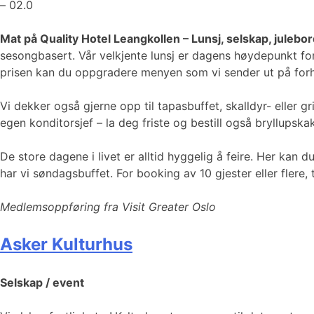
– 02.0
Mat på Quality Hotel Leangkollen – Lunsj, selskap, juleb
sesongbasert. Vår velkjente lunsj er dagens høydepunkt for 
prisen kan du oppgradere menyen som vi sender ut på forhån
Vi dekker også gjerne opp til tapasbuffet, skalldyr- eller g
egen konditorsjef – la deg friste og bestill også bryllupska
De store dagene i livet er alltid hyggelig å feire. Her kan
har vi søndagsbuffet. For booking av 10 gjester eller fler
Medlemsoppføring fra Visit Greater Oslo
Asker Kulturhus
Selskap / event