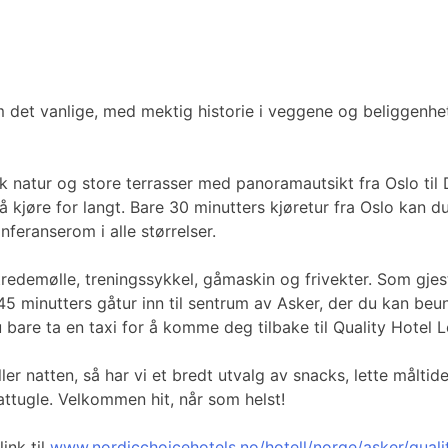
om det vanlige, med mektig historie i veggene og beliggenh
isk natur og store terrasser med panoramautsikt fra Oslo til
 kjøre for langt. Bare 30 minutters kjøretur fra Oslo kan 
nferanserom i alle størrelser.
 tredemølle, treningssykkel, gåmaskin og frivekter. Som gje
 45 minutters gåtur inn til sentrum av Asker, der du kan be
u bare ta en taxi for å komme deg tilbake til Quality Hotel 
ller natten, så har vi et bredt utvalg av snacks, lette målt
tugle. Velkommen hit, når som helst!
ink til
www.nordicchoicehotels.no/hotell/norge/asker/qualit