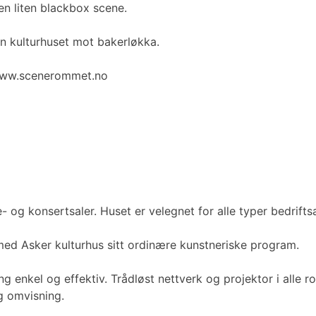
en liten blackbox scene.
an kulturhuset mot bakerløkka.
å www.scenerommet.no
 og konsertsaler. Huset er velegnet for alle typer bedriftsar
ed Asker kulturhus sitt ordinære kunstneriske program.
g enkel og effektiv. Trådløst nettverk og projektor i alle rom
g omvisning.