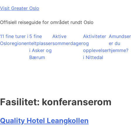
Skip
Visit Greater Oslo
to
content
Offisiell reiseguide for området rundt Oslo
11 fine turer i
5 fine
Aktive
Aktiviteter
Amundsen
Osloregionen
teltplasser
sommerdager
og
er du
i Asker og
opplevelser
hjemme?
Bærum
i Nittedal
Fasilitet:
konferanserom
Quality Hotel Leangkollen