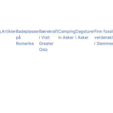
,
Artikler
Badeplasser
Bærekraft
Camping
Dagsturer
Finn fossil
på
i Visit
in Asker
i Asker
verdensk
Romerike
Greater
i Slemme
Oslo