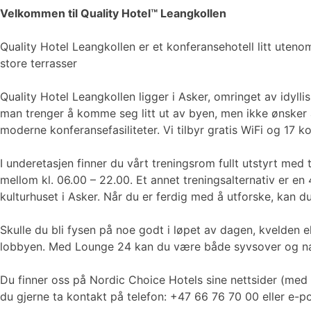
Velkommen til Quality Hotel™ Leangkollen
Quality Hotel Leangkollen er et konferansehotell litt uten
store terrasser
Quality Hotel Leangkollen ligger i Asker, omringet av idyll
man trenger å komme seg litt ut av byen, men ikke ønsker å
moderne konferansefasiliteter. Vi tilbyr gratis WiFi og 17 ko
I underetasjen finner du vårt treningsrom fullt utstyrt med
mellom kl. 06.00 – 22.00. Et annet treningsalternativ er en
kulturhuset i Asker. Når du er ferdig med å utforske, kan d
Skulle du bli fysen på noe godt i løpet av dagen, kvelden e
lobbyen. Med Lounge 24 kan du være både syvsover og nat
Du finner oss på Nordic Choice Hotels sine nettsider (med l
du gjerne ta kontakt på telefon: +47 66 76 70 00 eller e-p