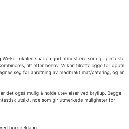
 og Wi-Fi. Lokalene har en god atmosfære som gir perfekte
mbineres, alt etter behov. Vi kan tilrettelegge for opptil
egnes seg for anretning av medbrakt mat/catering, og er
 er det også mulig å holde utevielser ved bryllup. Begge
astisk utsikt, noe som gir utmerkede muligheter for
r ved borddekking.