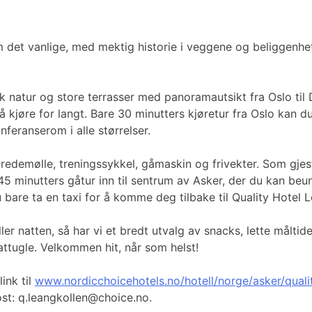
om det vanlige, med mektig historie i veggene og beliggenh
isk natur og store terrasser med panoramautsikt fra Oslo til
 kjøre for langt. Bare 30 minutters kjøretur fra Oslo kan 
nferanserom i alle størrelser.
 tredemølle, treningssykkel, gåmaskin og frivekter. Som gje
 45 minutters gåtur inn til sentrum av Asker, der du kan be
u bare ta en taxi for å komme deg tilbake til Quality Hotel 
ller natten, så har vi et bredt utvalg av snacks, lette målt
tugle. Velkommen hit, når som helst!
ink til
www.nordicchoicehotels.no/hotell/norge/asker/qualit
ost: q.leangkollen@choice.no.