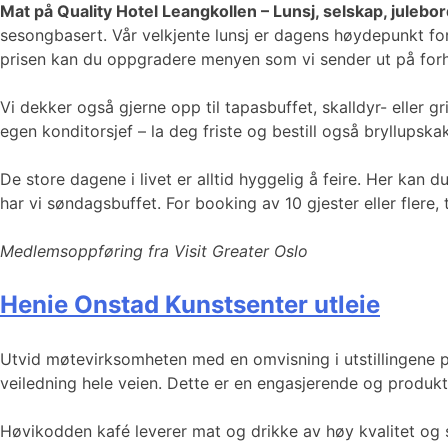
Mat på Quality Hotel Leangkollen – Lunsj, selskap, juleb
sesongbasert. Vår velkjente lunsj er dagens høydepunkt for 
prisen kan du oppgradere menyen som vi sender ut på forhån
Vi dekker også gjerne opp til tapasbuffet, skalldyr- eller g
egen konditorsjef – la deg friste og bestill også bryllupska
De store dagene i livet er alltid hyggelig å feire. Her kan
har vi søndagsbuffet. For booking av 10 gjester eller fler
Medlemsoppføring fra Visit Greater Oslo
Henie Onstad Kunstsenter utleie
Utvid møtevirksomheten med en omvisning i utstillingene på
veiledning hele veien. Dette er en engasjerende og produkt
Høvikodden kafé leverer mat og drikke av høy kvalitet og 