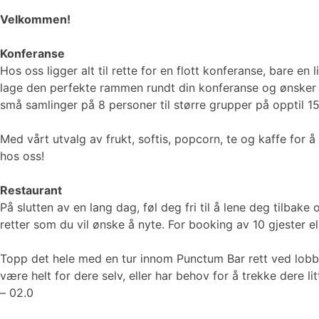
Velkommen!
Konferanse
Hos oss ligger alt til rette for en flott konferanse, bare en
lage den perfekte rammen rundt din konferanse og ønsker at
små samlinger på 8 personer til større grupper på opptil 1
Med vårt utvalg av frukt, softis, popcorn, te og kaffe for å
hos oss!
Restaurant
På slutten av en lang dag, føl deg fri til å lene deg tilbak
retter som du vil ønske å nyte. For booking av 10 gjester e
Topp det hele med en tur innom Punctum Bar rett ved lobbye
være helt for dere selv, eller har behov for å trekke dere l
– 02.0