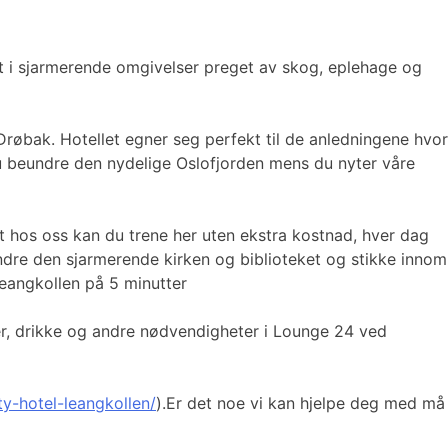
et i sjarmerende omgivelser preget av skog, eplehage og
 Drøbak. Hotellet egner seg perfekt til de anledningene hvor
du beundre den nydelige Oslofjorden mens du nyter våre
st hos oss kan du trene her uten ekstra kostnad, hver dag
undre den sjarmerende kirken og biblioteket og stikke innom
Leangkollen på 5 minutter
ider, drikke og andre nødvendigheter i Lounge 24 ved
y-hotel-leangkollen/
).Er det noe vi kan hjelpe deg med må