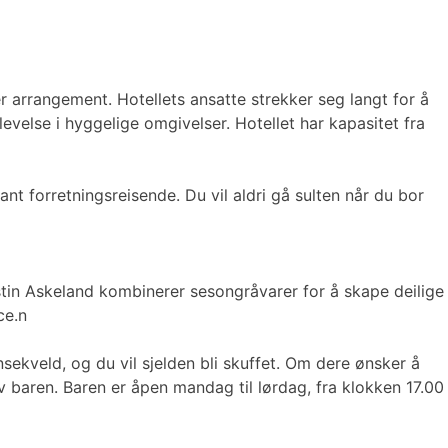
per arrangement. Hotellets ansatte strekker seg langt for å
velse i hyggelige omgivelser. Hotellet har kapasitet fra
ant forretningsreisende. Du vil aldri gå sulten når du bor
erstin Askeland kombinerer sesongråvarer for å skape deilige
ce.n
sekveld, og du vil sjelden bli skuffet. Om dere ønsker å
 av baren. Baren er åpen mandag til lørdag, fra klokken 17.00