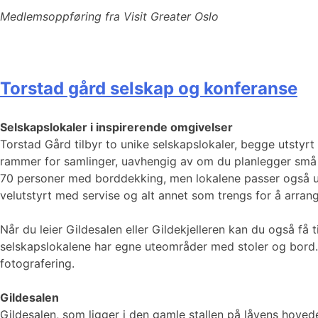
Medlemsoppføring fra Visit Greater Oslo
Torstad gård selskap og konferanse
Selskapslokaler i inspirerende omgivelser
Torstad Gård tilbyr to unike selskapslokaler, begge utstyr
rammer for samlinger, uavhengig av om du planlegger små ell
70 personer med borddekking, men lokalene passer også ut
velutstyrt med servise og alt annet som trengs for å arrang
Når du leier Gildesalen eller Gildekjelleren kan du også få t
selskapslokalene har egne uteområder med stoler og bord. 
fotografering.
Gildesalen
Gildesalen, som ligger i den gamle stallen på låvens hovede