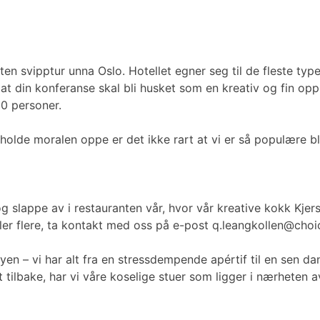
 liten svipptur unna Oslo. Hotellet egner seg til de fleste ty
 din konferanse skal bli husket som en kreativ og fin opple
50 personer.
 holde moralen oppe er det ikke rart at vi er så populære bl
e og slappe av i restauranten vår, hvor vår kreative kokk Kj
ller flere, ta kontakt med oss på e-post q.leangkollen@choi
n – vi har alt fra en stressdempende apértif til en sen dan
itt tilbake, har vi våre koselige stuer som ligger i nærheten