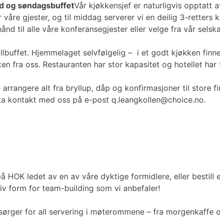
ord og søndagsbuffet
Vår kjøkkensjef er naturligvis opptatt
våre gjester, og til middag serverer vi en deilig 3-retters 
d til alle våre konferansegjester eller velge fra vår sels
rillbuffet. Hjemmelaget selvfølgelig – i et godt kjøkken finn
ken fra oss. Restauranten har stor kapasitet og hotellet har 
 du arrangere alt fra bryllup, dåp og konfirmasjoner til sto
e, ta kontakt med oss på e-post q.leangkollen@choice.no.
 HOK ledet av en av våre dyktige formidlere, eller bestill
iv form for team-building som vi anbefaler!
sørger for all servering i møterommene – fra morgenkaffe o