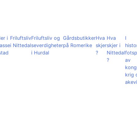
er i
Friluftsliv
Friluftsliv og
Gårdsbutikker
Hva
Hva
I
lasse
i Nittedal
severdigheter
på Romerike
skjer
skjer i
histo
stad
i Hurdal
?
Nittedal
fots
?
av
kong
krig 
akevi