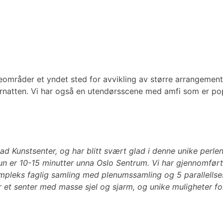
uteområder et yndet sted for avvikling av større arrangeme
ernatten. Vi har også en utendørsscene med amfi som er po
d Kunstsenter, og har blitt svært glad i denne unike perlen
 kun er 10-15 minutter unna Oslo Sentrum. Vi har gjennomført
kompleks faglig samling med plenumssamling og 5 parallellse
ad er et senter med masse sjel og sjarm, og unike muligheter