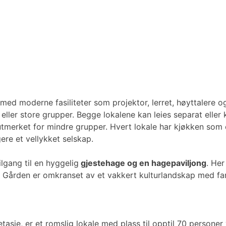
t med moderne fasiliteter som projektor, lerret, høyttalere
er store grupper. Begge lokalene kan leies separat eller ko
merket for mindre grupper. Hvert lokale har kjøkken som 
ere et vellykket selskap.
ilgang til en hyggelig
gjestehage og en hagepaviljong
. Her
Gården er omkranset av et vakkert kulturlandskap med fant
tasje, er et romslig lokale med plass til opptil 70 persone