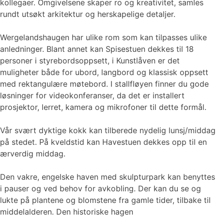
kollegaer. Omgivelsene skaper ro og kreativitet, samles
rundt utsøkt arkitektur og herskapelige detaljer.
Wergelandshaugen har ulike rom som kan tilpasses ulike
anledninger. Blant annet kan Spisestuen dekkes til 18
personer i styrebordsoppsett, i Kunstlåven er det
muligheter både for ubord, langbord og klassisk oppsett
med rektangulære møtebord. I stallfløyen finner du gode
løsninger for videokonferanser, da det er installert
prosjektor, lerret, kamera og mikrofoner til dette formål.
Vår svært dyktige kokk kan tilberede nydelig lunsj/middag
på stedet. På kveldstid kan Havestuen dekkes opp til en
ærverdig middag.
Den vakre, engelske haven med skulpturpark kan benyttes
i pauser og ved behov for avkobling. Der kan du se og
lukte på plantene og blomstene fra gamle tider, tilbake til
middelalderen. Den historiske hagen