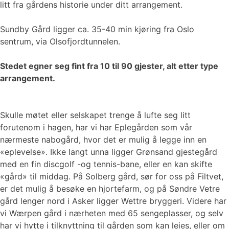
litt fra gårdens historie under ditt arrangement.
Sundby Gård ligger ca. 35-40 min kjøring fra Oslo
sentrum, via Olsofjordtunnelen.
Stedet egner seg fint fra 10 til 90 gjester, alt etter type
arrangement.
Skulle møtet eller selskapet trenge å lufte seg litt
forutenom i hagen, har vi har Eplegården som vår
nærmeste nabogård, hvor det er mulig å legge inn en
«eplevelse». Ikke langt unna ligger Grønsand gjestegård
med en fin discgolf -og tennis-bane, eller en kan skifte
«gård» til middag. På Solberg gård, sør for oss på Filtvet,
er det mulig å besøke en hjortefarm, og på Søndre Vetre
gård lenger nord i Asker ligger Wettre bryggeri. Videre har
vi Wærpen gård i nærheten med 65 sengeplasser, og selv
har vi hytte i tilknyttning til gården som kan leies, eller om