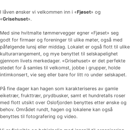
I låven ønsker vi velkommen inn i «
Fjøset
» og
«
Grisehuset
».
Med sine hvitmalte tømmervegger egner «Fjøset» seg
godt for firmaer og foreninger til ulike møter, også med
påfølgende lunsj eller middag. Lokalet er også flott til ulike
kulturarrangement, og mye benyttet til selskapelighet
gjennom livets merkedager. «Grisehuset» er det perfekte
stedet for å samles til velkomst, jobbe i grupper, holde
intimkonsert, vie seg eller bare for litt ro under selskapet.
På fine dager kan hagen som karakteriseres av gamle
eiketrær, frukttrær, prydbusker, samt et hundretalls roser
med flott utsikt over Oslofjorden benyttes etter ønske og
behov. Området rundt, hagen og lokalene kan også
benyttes til fotografering og video.