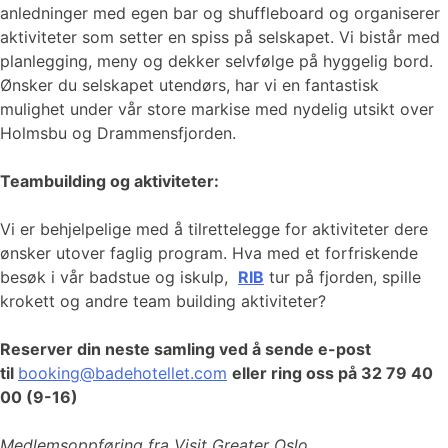
anledninger med egen bar og shuffleboard og organiserer
aktiviteter som setter en spiss på selskapet. Vi bistår med
planlegging, meny og dekker selvfølge på hyggelig bord.
Ønsker du selskapet utendørs, har vi en fantastisk
mulighet under vår store markise med nydelig utsikt over
Holmsbu og Drammensfjorden.
Teambuilding og aktiviteter:
Vi er behjelpelige med å tilrettelegge for aktiviteter dere
ønsker utover faglig program. Hva med et forfriskende
besøk i vår badstue og iskulp,
RIB
tur på fjorden, spille
krokett og andre team building aktiviteter?
Reserver din neste samling ved å sende e-post
til
booking@badehotellet.com
eller ring oss på 32 79 40
00 (9-16)
Medlemsoppføring fra Visit Greater Oslo