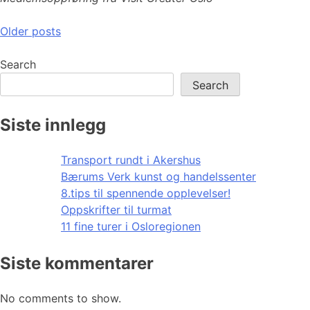
Posts
Older posts
navigation
Search
Search
Siste innlegg
Transport rundt i Akershus
Bærums Verk kunst og handelssenter
8.tips til spennende opplevelser!
Oppskrifter til turmat
11 fine turer i Osloregionen
Siste kommentarer
No comments to show.