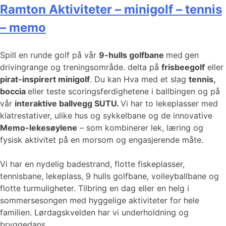
Ramton Aktiviteter – minigolf – tennis
– memo
Spill en runde golf på vår
9-hulls golfbane
med
gen
drivingrange og treningsområde. delta på
frisbeegolf
eller
pirat-inspirert minigolf
. Du kan Hva med et slag
tennis,
boccia
eller teste scoringsferdighetene i ballbingen og på
vår
interaktive ballvegg SUTU.
Vi har to lekeplasser med
klatrestativer, ulike hus og sykkelbane og de innovative
Memo-lekesøylene
– som kombinerer lek, læring og
fysisk aktivitet på en morsom og engasjerende måte.
Vi har en nydelig badestrand, flotte fiskeplasser,
tennisbane, lekeplass, 9 hulls golfbane, volleyballbane og
flotte turmuligheter. Tilbring en dag eller en helg i
sommersesongen med hyggelige aktiviteter for hele
familien. Lørdagskvelden har vi underholdning og
bryggedans.