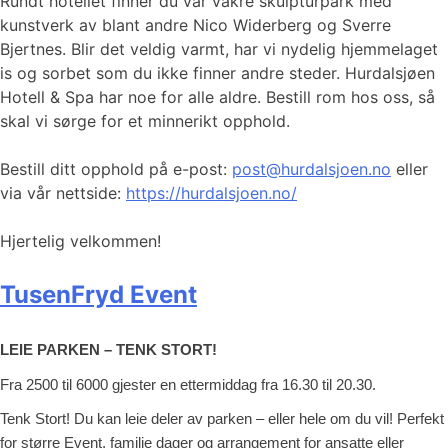
Rundt hotellet finner du vår vakre skulpturpark med
kunstverk av blant andre Nico Widerberg og Sverre
Bjertnes. Blir det veldig varmt, har vi nydelig hjemmelaget
is og sorbet som du ikke finner andre steder. Hurdalsjøen
Hotell & Spa har noe for alle aldre. Bestill rom hos oss, så
skal vi sørge for et minnerikt opphold.
Bestill ditt opphold på e-post:
post@hurdalsjoen.no
eller
via vår nettside:
https://hurdalsjoen.no/⁠
Hjertelig velkommen!
TusenFryd Event
LEIE PARKEN – TENK STORT!
Fra 2500 til 6000 gjester en ettermiddag fra 16.30 til 20.30.
Tenk Stort! Du kan leie deler av parken – eller hele om du vil! Perfekt
for større Event, familie dager og arrangement for ansatte eller