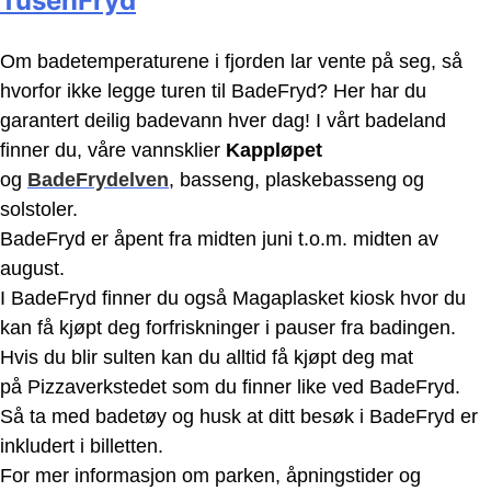
TusenFryd
Om badetemperaturene i fjorden lar vente på seg, så
hvorfor ikke legge turen til BadeFryd? Her har du
garantert deilig badevann hver dag! I vårt badeland
finner du, våre vannsklier
Kappløpet
og
BadeFrydelven
, basseng, plaskebasseng og
solstoler.
BadeFryd er åpent fra midten juni t.o.m. midten av
august.
I BadeFryd finner du også Magaplasket kiosk hvor du
kan få kjøpt deg forfriskninger i pauser fra badingen.
Hvis du blir sulten kan du alltid få kjøpt deg mat
på Pizzaverkstedet som du finner like ved BadeFryd.
Så ta med badetøy og husk at ditt besøk i BadeFryd er
inkludert i billetten.
For mer informasjon om parken, åpningstider og