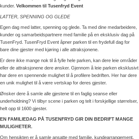
kunder.
Velkommen til Tusenfryd Event
LATTER, SPENNING OG GLEDE
Egen dag med latter, spenning og glede. Ta med dine medarbeidere,
kunder og samarbeidspartnere med familie på en eksklusiv dag på
TusenFryd. TusenFryd Event åpner parken til en frydefull dag for
bare dine gjester med kjøring i alle attraksjonene.
Er dere ikke mange nok til å fylle hele parken, kan dere leie områder
eller de attraksjonene dere ønsker. Gjennom å leie parken eksklusivt
har dere en spennende mulighet til å profilere bedriften. Her har dere
en unik mulighet til å være vertskap for deres gjester.
Ønsker dere å samle alle gjestene til en faglig seanse eller
underholdning? Vi tilbyr scene i parken og telt i forskjellige størrelser,
helt opp til 1600 gjester.
EN FAMILIEDAG PÅ TUSENFRYD GIR DIN BEDRIFT MANGE
MULIGHETER.
Om hensikten er å samle ansatte med familie, kundearrangement,