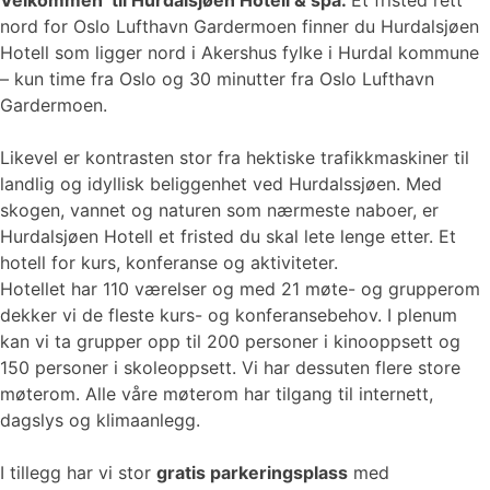
Velkommen til Hurdalsjøen Hotell & spa.
Et fristed rett
nord for Oslo Lufthavn Gardermoen finner du Hurdalsjøen
Hotell som ligger nord i Akershus fylke i Hurdal kommune
– kun time fra Oslo og 30 minutter fra Oslo Lufthavn
Gardermoen.
Likevel er kontrasten stor fra hektiske trafikkmaskiner til
landlig og idyllisk beliggenhet ved Hurdalssjøen. Med
skogen, vannet og naturen som nærmeste naboer, er
Hurdalsjøen Hotell et fristed du skal lete lenge etter. Et
hotell for kurs, konferanse og aktiviteter.
Hotellet har 110 værelser og med 21 møte- og grupperom
dekker vi de fleste kurs- og konferansebehov. I plenum
kan vi ta grupper opp til 200 personer i kinooppsett og
150 personer i skoleoppsett. Vi har dessuten flere store
møterom. Alle våre møterom har tilgang til internett,
dagslys og klimaanlegg.
I tillegg har vi stor
gratis parkeringsplass
med