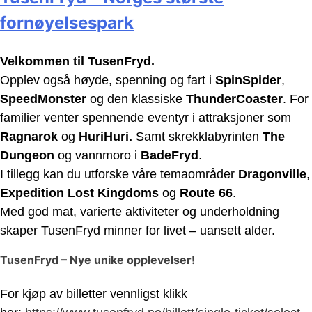
fornøyelsespark
Velkommen til TusenFryd.
Opplev også høyde, spenning og fart i
SpinSpider
,
SpeedMonster
og den klassiske
ThunderCoaster
. For
familier venter spennende eventyr i attraksjoner som
Ragnarok
og
HuriHuri.
Samt skrekklabyrinten
The
Dungeon
og vannmoro i
BadeFryd
.
I tillegg kan du utforske våre temaområder
Dragonville
,
Expedition Lost Kingdoms
og
Route 66
.
Med god mat, varierte aktiviteter og underholdning
skaper TusenFryd minner for livet – uansett alder.
TusenFryd – Nye unike opplevelser!
For kjøp av billetter vennligst klikk