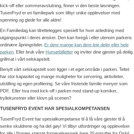
kick-off eller sommeravslutning, finner vi den beste løsningen.
TusenFryd er en familiepark som tilbyr unike opplevelser med
spenning og glede for alle aldre!
En Familiedag kan tilrettelegges spesielt for hver anledning med
utgangspunkt i deres ønsker. Den kan foregå i eller utenom parkens
ordinære åpningstider.
Er dere mange kan dere leie deler eller hele
parken
. Eller bruk våre
Humørbilletter
og inviter dine gjester på deilig
grillmat i vårt selskapstelt.
Benytt vårt selskapstelt som ligger i et eget område i parken. Teltet
har stor kapasitet og mange muligheter for servering, aktiviteter,
utstilling og egen profilering. Se våre fristende familie menyer som
PDF, Eller hva med kick-off i parken med stand-up komiker,
tryllekunstner eller klovn på scenen?
TUSENFRYD EVENT HAR SPESIALKOMPETANSEN
TusenFryd Event har spesialkompetanse til å få våre gjester til å
senke skuldrene og ha det gøy! Vi tilbyr utfordringer og opplevelser
for alle i Norges største fornøyelsespark bare 20 minutter fra Oslo!