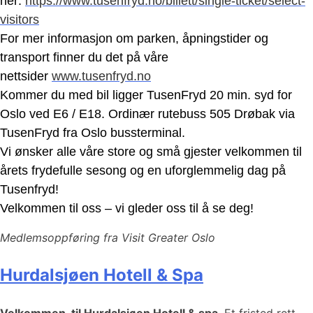
her:
https://www.tusenfryd.no/billett/single-ticket/select-
visitors
For mer informasjon om parken, åpningstider og
transport finner du det på våre
nettsider
www.tusenfryd.no
Kommer du med bil ligger TusenFryd 20 min. syd for
Oslo ved E6 / E18. Ordinær rutebuss 505 Drøbak via
TusenFryd fra Oslo bussterminal.
Vi ønsker alle våre store og små gjester velkommen til
årets frydefulle sesong og en uforglemmelig dag på
Tusenfryd!
Velkommen til oss – vi gleder oss til å se deg!
Medlemsoppføring fra Visit Greater Oslo
Hurdalsjøen Hotell & Spa