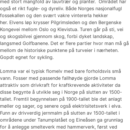
med stort mangfold av lauvtrær og planter. Området har
også et rikt fugle- og dyreliv. Både Norges nasjonalfugl
fossekallen og den svært vakre vintererla hekker
her. Elvens løp krysser Pilgrimsleden og den Bergenske
Kongevei mellom Oslo og Klevistua. Turen går på sti, vei
og skogsbilvei gjennom skog, forbi dyket landskap,
langsmed Golfbanene. Det er flere partier hvor man må gå
mellom de historiske punktene på turveier i nærheten.
Gopdt egnet for sykling.
Lomma var ei typisk flomelv med bare forholdsvis små
vann. Fosser med passende fallhøyde gjorde Lomma
attraktiv som drivkraft for kraftkrevende aktiviteter da
disse begynte å utvikle seg i Norge på slutten av 1500-
tallet. Fremtil begynnelsen på 1900-tallet ble det anlagt
møller og sager, og senere også elektrisitetsverk i elva.
Funn av drivverdig jernmalm på slutten av 1500-tallet i
områdene under Tanumplatået og Eineåsen ga grunnlag
for å anlegge smelteverk med hammerverk, først ved