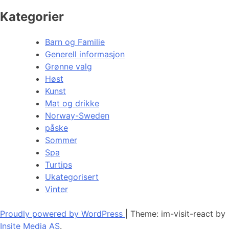
Kategorier
Barn og Familie
Generell informasjon
Grønne valg
Høst
Kunst
Mat og drikke
Norway-Sweden
påske
Sommer
Spa
Turtips
Ukategorisert
Vinter
Proudly powered by WordPress
|
Theme: im-visit-react by
Insite Media AS
.