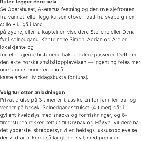
Ruten legger dere selv
Se Operahuset, Akershus festning og den nye sjøfronten
fra vannet, eller legg kursen utover: bad fra svaberg i en
stille vik, gå i land
på øyene, eller la kapteinen vise dere Steilene eller Dyna
fyr i solnedgang. Kapteinene Simon, Adrian og Are er
lokalkjente og
forteller gjerne historiene bak det dere passerer. Dette er
den ekte norske småbåtopplevelsen — ingenting føles mer
norsk om sommeren enn å
kaste anker i Middagsbukta for lunsj.
Velg tur etter anledningen
Privat cruise på 3 timer er klassikeren for familier, par og
venner på besøk. Solnedgangscruiset (4 timer) går i
gyllent kveldslys med snacks og forfriskninger, og 6-
timersturen rekker helt ut til Drøbak og Håøya. Vil dere ha
det ypperste, skreddersyr vi en heldags luksusopplevelse
der vi drar akkurat så langt dere vil, med premium