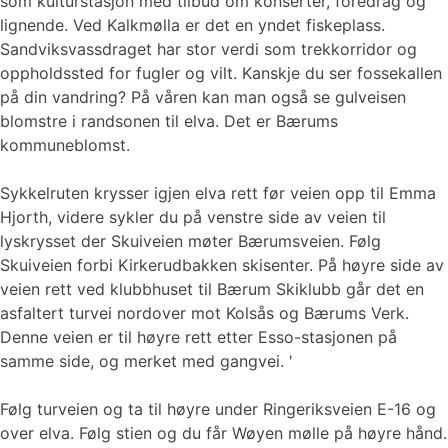
som kulturstasjon med tilbud om konserter, foredrag og
lignende. Ved Kalkmølla er det en yndet fiskeplass.
Sandviksvassdraget har stor verdi som trekkorridor og
oppholdssted for fugler og vilt. Kanskje du ser fossekallen
på din vandring? På våren kan man også se gulveisen
blomstre i randsonen til elva. Det er Bærums
kommuneblomst.
Sykkelruten krysser igjen elva rett før veien opp til Emma
Hjorth, videre sykler du på venstre side av veien til
lyskrysset der Skuiveien møter Bærumsveien. Følg
Skuiveien forbi Kirkerudbakken skisenter. På høyre side av
veien rett ved klubbhuset til Bærum Skiklubb går det en
asfaltert turvei nordover mot Kolsås og Bærums Verk.
Denne veien er til høyre rett etter Esso-stasjonen på
samme side, og merket med gangvei. '
Følg turveien og ta til høyre under Ringeriksveien E-16 og
over elva. Følg stien og du får Wøyen mølle på høyre hånd.