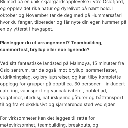
Bli med på en unik skjærgårdsopplevelse i ytre Oslofjord,
og opplev det rike natur og dyrelivet på nært hold. I
oktober og November tar de deg med på Hummersafari
hvor du fanger, tilbereder og får nyte din egen hummer på
en øy ytterst i havgapet.
Planlegger du et arrangement? Teambuilding,
sommerfest, bryllup eller noe lignende?
Ved sitt fantastiske landsted på Malmøya, 15 minutter fra
Oslo sentrum, tar de også imot bryllup, sommerfester,
utdrikningslag, og bryllupsreiser, og kan tilby komplette
opplegg for grupper på opptil ca. 30 personer – inkludert
catering, vannsport og vannaktiviteter, boblebad,
yogatimer, utedusj, naturskjønne gåturer og båttransport
til og fra et eksklusivt og sjarmerende sted ved sjøen.
For virksomheter kan det legges til rette for
møtevirksomhet, teambuilding, breakouts, og