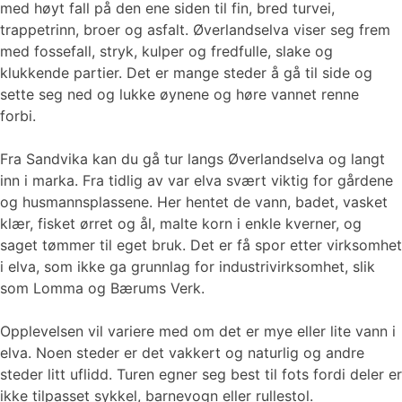
med høyt fall på den ene siden til fin, bred turvei,
trappetrinn, broer og asfalt. Øverlandselva viser seg frem
med fossefall, stryk, kulper og fredfulle, slake og
klukkende partier. Det er mange steder å gå til side og
sette seg ned og lukke øynene og høre vannet renne
forbi.
Fra Sandvika kan du gå tur langs Øverlandselva og langt
inn i marka. Fra tidlig av var elva svært viktig for gårdene
og husmannsplassene. Her hentet de vann, badet, vasket
klær, fisket ørret og ål, malte korn i enkle kverner, og
saget tømmer til eget bruk. Det er få spor etter virksomhet
i elva, som ikke ga grunnlag for industrivirksomhet, slik
som Lomma og Bærums Verk.
Opplevelsen vil variere med om det er mye eller lite vann i
elva. Noen steder er det vakkert og naturlig og andre
steder litt uflidd. Turen egner seg best til fots fordi deler er
ikke tilpasset sykkel, barnevogn eller rullestol.