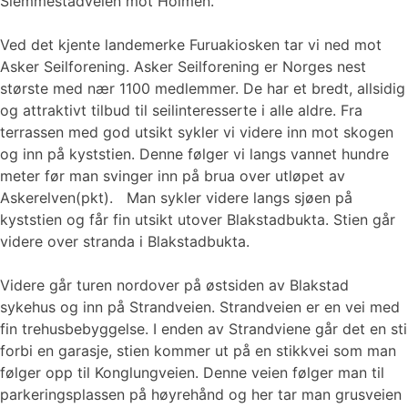
Slemmestadveien mot Holmen.
Ved det kjente landemerke Furuakiosken tar vi ned mot
Asker Seilforening. Asker Seilforening er Norges nest
største med nær 1100 medlemmer. De har et bredt, allsidig
og attraktivt tilbud til seilinteresserte i alle aldre. Fra
terrassen med god utsikt sykler vi videre inn mot skogen
og inn på kyststien. Denne følger vi langs vannet hundre
meter før man svinger inn på brua over utløpet av
Askerelven(pkt). Man sykler videre langs sjøen på
kyststien og får fin utsikt utover Blakstadbukta. Stien går
videre over stranda i Blakstadbukta.
Videre går turen nordover på østsiden av Blakstad
sykehus og inn på Strandveien. Strandveien er en vei med
fin trehusbebyggelse. I enden av Strandviene går det en sti
forbi en garasje, stien kommer ut på en stikkvei som man
følger opp til Konglungveien. Denne veien følger man til
parkeringsplassen på høyrehånd og her tar man grusveien