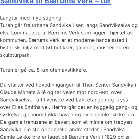
Sandvika til Bærums verk – tur
Langtur med mye stigning!
Turen går fra urbane Sandvika i sør, langs Sandvikselva og
elva Lomma, opp til Bærums Verk som ligger i hjertet av
kommunen. Bærums Verk er et moderne handelssted i
historisk miljø med 50 butikker, gallerier, museer og en
skulpturpark.
Turen er på ca. 8 km uten avstikkere.
Du starter ved hovedinngangen til Thon Senter Sandvika i
Claude Monets Allé og tar veien mot nord-øst, over
Sandvikselva. Ta til venstre ved Løkketangen og kryss
over Elias Smiths vei. Herfra går det en hyggelig gang- og
sykkelvei gjennom Løkkehaven og over gamle Løkke bro.
De gamle trehusene er bevart som et minne om trebyen
Sandvika. De sto opprinnelig andre steder i Sandvika.
Gamle Løkke bro er laget på Bærums Verk i 1829 og er