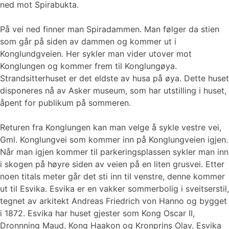
ned mot Spirabukta.
På vei ned finner man Spiradammen. Man følger da stien
som går på siden av dammen og kommer ut i
Konglundgveien. Her sykler man vider utover mot
Konglungen og kommer frem til Konglungøya.
Strandsitterhuset er det eldste av husa på øya. Dette huset
disponeres nå av Asker museum, som har utstilling i huset,
åpent for publikum på sommeren.
Returen fra Konglungen kan man velge å sykle vestre vei,
Gml. Konglungvei som kommer inn på Konglungveien igjen.
Når man igjen kommer til parkeringsplassen sykler man inn
i skogen på høyre siden av veien på en liten grusvei. Etter
noen titals meter går det sti inn til venstre, denne kommer
ut til Esvika. Esvika er en vakker sommerbolig i sveitserstil,
tegnet av arkitekt Andreas Friedrich von Hanno og bygget
i 1872. Esvika har huset gjester som Kong Oscar II,
Dronnning Maud, Kong Haakon og Kronprins Olav. Esvika