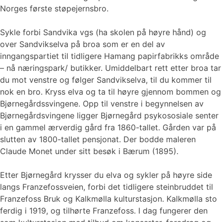
Norges første støpejernsbro.
Sykle forbi Sandvika vgs (ha skolen på høyre hånd) og
over Sandvikselva på broa som er en del av
inngangspartiet til tidligere Hamang papirfabrikks område
– nå næringspark/ butikker. Umiddelbart rett etter broa tar
du mot venstre og følger Sandvikselva, til du kommer til
nok en bro. Kryss elva og ta til høyre gjennom bommen og
Bjørnegårdssvingene. Opp til venstre i begynnelsen av
Bjørnegårdsvingene ligger Bjørnegård psykososiale senter
i en gammel ærverdig gård fra 1860-tallet. Gården var på
slutten av 1800-tallet pensjonat. Der bodde maleren
Claude Monet under sitt besøk i Bærum (1895).
Etter Bjørnegård krysser du elva og sykler på høyre side
langs Franzefossveien, forbi det tidligere steinbruddet til
Franzefoss Bruk og Kalkmølla kulturstasjon. Kalkmølla sto
ferdig i 1919, og tilhørte Franzefoss. I dag fungerer den