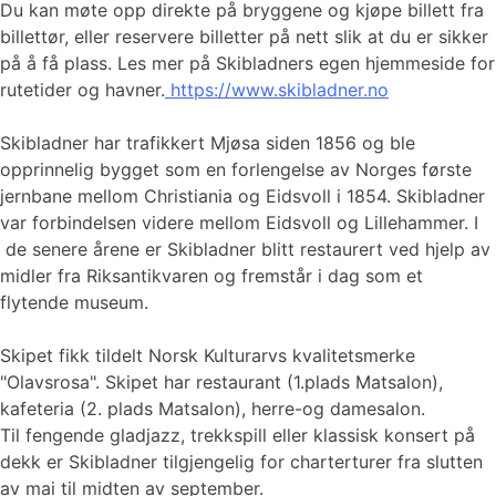
Du kan møte opp direkte på bryggene og kjøpe billett fra
billettør, eller reservere billetter på nett slik at du er sikker
på å få plass. Les mer på Skibladners egen hjemmeside for
rutetider og havner.
https://www.skibladner.no
Skibladner har trafikkert Mjøsa siden 1856 og ble
opprinnelig bygget som en forlengelse av Norges første
jernbane mellom Christiania og Eidsvoll i 1854. Skibladner
var forbindelsen videre mellom Eidsvoll og Lillehammer. I
de senere årene er Skibladner blitt restaurert ved hjelp av
midler fra Riksantikvaren og fremstår i dag som et
flytende museum.
Skipet fikk tildelt Norsk Kulturarvs kvalitetsmerke
"Olavsrosa". Skipet har restaurant (1.plads Matsalon),
kafeteria (2. plads Matsalon), herre-og damesalon.
Til fengende gladjazz, trekkspill eller klassisk konsert på
dekk er Skibladner tilgjengelig for charterturer fra slutten
av mai til midten av september.