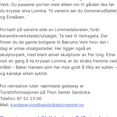
Verk. Du passerer porten med alléen inn til gården like før
du krysser elva Lomma. Til venstre ser du Gommerudfjellet
og Eineåsen. ¨
Fortsett på venstre side av Lommedalsveien, forbi
keramikkverkstedet/utsalget. Ta ned til Verksgata. Der
finner du de gamle boligene til Bærums Verk hvor det i
dag er ymse utsalgssteder. Her ligger også en
skulpturpark, med blant annet skulpturer av Per Ung. Etter
nok en gang å ha krysset Lomma, er du straks fremme ved
målet – Baker Hansen som har mye godt å tilby en sulten –
og kanskje sliten syklist.
For rekreative ruter: nærmeste gateway er
Turistinformasjonen på Thon Senter Sandvika.
Telefon: 67 52 23 00
Mail:
kundeservice@sandvikastorsenter.no