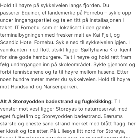
Hold til høyre på sykkelveien langs fjorden. Du
passerer Equinor, et landemerke på Fornebu – sykle opp
under inngangspartiet og ta en titt på installasjonen i
taket. IT Fornebu, som er lokalisert i den gamle
terminalbygningen med fresker malt av Kai Fjell, og
Scandic Hotel Fornebu. Sykle ned til sykkelveien igjen. I
vannkanten med flott utsikt ligger Sjøflyhavna Kro, kjent
for sine gode hamburgere. Ta til høyre og hold rett fram
følg undergangen inn på skoleområdet. Sykle gjennom og
forbi tennisbanene og ta til høyre mellom husene. Etter
noen hundre meter møter du sykkelveien. Hold til høyre
mot Hundsund og Nansenparken.
Alt A Storøyodden badestrand og fuglekikking:
Til
venster mot vest ligger Storøyas to naturreservat med
eget fugletårn og Storøyodden badestrand. Bærums
største og eneste sand strand merket med blått flagg, her
er kiosk og toaletter. På Lilleøya litt nord for Storøya,