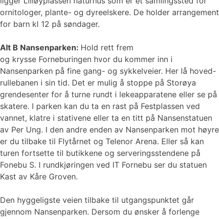
ligger Lilløyplassen naturhus som er et samlingssted for
ornitologer, plante- og dyreelskere. De holder arrangement
for barn kl 12 på søndager.
Alt B Nansenparken:
Hold rett frem
og krysse Forneburingen hvor du kommer inn i
Nansenparken på fine gang- og sykkelveier. Her lå hoved-
rullebanen i sin tid. Det er mulig å stoppe på Storøya
grendesenter for å turne rundt i lekeapparatene eller se på
skatere. I parken kan du ta en rast på Festplassen ved
vannet, klatre i stativene eller ta en titt på Nansenstatuen
av Per Ung. I den andre enden av Nansenparken mot høyre
er du tilbake til Flytårnet og Telenor Arena. Eller så kan
turen fortsette til butikkene og serveringsstendene på
Fonebu S. I rundkjøringen ved IT Fornebu ser du statuen
Kast av Kåre Groven.
Den hyggeligste veien tilbake til utgangspunktet går
gjennom Nansenparken. Dersom du ønsker å forlenge