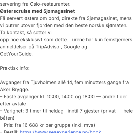
servering fra Oslo-restauranter.
Østerscruise med Sjømagasinet
Få servert østers om bord, direkte fra Sjømagasinet, mens
vi putrer utover fjorden med den beste norske sjømaten.
Ta kontakt, så setter vi
opp noe eksklusivt som dette. Turene har kun femstjerners
anmeldelser på TripAdvisor, Google og
GetYourGuide.
Praktisk info:
Avganger fra Tjuvholmen allé 14, fem minutters gange fra
Aker Brygge.
– Faste avganger kl. 10:00, 14:00 og 18:00 — andre tider
etter avtale
– Varighet: 3 timer til heldag · inntil 7 gjester (privat — hele
båten)
– Pris: fra 16 688 kr per gruppe (inkl. mva)
– Bestill:
https://www.seaexperience.no/book