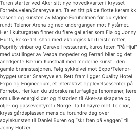
Turen starter ved Aker sitt nye hovedkvarter i krysset
Fornebuveien/Snarøyveien. Ta en titt på de flotte keramikk
vasene og kunsten av Magne Furuholmen før du sykler
rundt Telenor Arena og ned undergangen mot Flytårnet.
Her i kulturgaten finner du flere gallerier som Flø og Jonny
Hurts, Reko-deli shop med økologisk kortreiste retter,
Paprifly vinbar og Caravell restaurant, kurositeten "På Hjul"
med utstilinger av Vespa mopeder og Ferrari biler og det
anerkjente Bærum Kunsthall med moderne kunst i den
gamle brannstasjonen. Følg sykkelvei mot Expo/Telenor-
bygget under Snarøyveien. Rett fram ligger Quality Hotel
Expo og Engineerium, et interaktivt opplevelsessenter på
Fornebu. Her kan du utforske naturfaglige fenomener, lære
om ulike energikilder og historien til Aker-selskapene og
olje- og gasseventyret i Norge. Ta til høyre mot Telenor,
kryss gårdsplassen mens du forundre deg over
søylekunsten til Daniel Burén og ”skriften på veggen” til
Jenny Holzer.