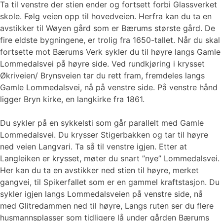
Ta til venstre der stien ender og fortsett forbi Glassverket
skole. Følg veien opp til hovedveien. Herfra kan du ta en
avstikker til Wøyen gård som er Bærums største gård. De
fire eldste bygningene, er trolig fra 1650-tallet. Når du skal
fortsette mot Bærums Verk sykler du til høyre langs Gamle
Lommedalsvei på høyre side. Ved rundkjøring i krysset
Økriveien/ Brynsveien tar du rett fram, fremdeles langs
Gamle Lommedalsvei, nå på venstre side. På venstre hånd
ligger Bryn kirke, en langkirke fra 1861.
Du sykler på en sykkelsti som går parallelt med Gamle
Lommedalsvei. Du krysser Stigerbakken og tar til høyre
ned veien Langvari. Ta så til venstre igjen. Etter at
Langleiken er krysset, møter du snart ”nye” Lommedalsvei.
Her kan du ta en avstikker ned stien til høyre, merket
gangvei, til Spikerfallet som er en gammel kraftstasjon. Du
sykler igjen langs Lommedalsveien på venstre side, nå
med Glitredammen ned til høyre, Langs ruten ser du flere
husmannsplasser som tidligere lå under gården Bærums