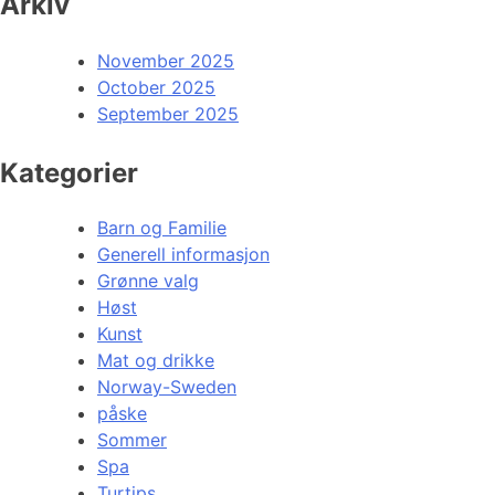
Arkiv
November 2025
October 2025
September 2025
Kategorier
Barn og Familie
Generell informasjon
Grønne valg
Høst
Kunst
Mat og drikke
Norway-Sweden
påske
Sommer
Spa
Turtips