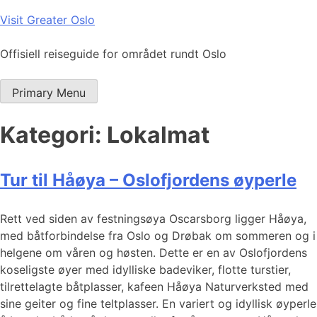
Skip
Visit Greater Oslo
to
content
Offisiell reiseguide for området rundt Oslo
Primary Menu
Kategori:
Lokalmat
Tur til Håøya – Oslofjordens øyperle
Rett ved siden av festningsøya Oscarsborg ligger Håøya,
med båtforbindelse fra Oslo og Drøbak om sommeren og i
helgene om våren og høsten. Dette er en av Oslofjordens
koseligste øyer med idylliske badeviker, flotte turstier,
tilrettelagte båtplasser, kafeen Håøya Naturverksted med
sine geiter og fine teltplasser. En variert og idyllisk øyperle