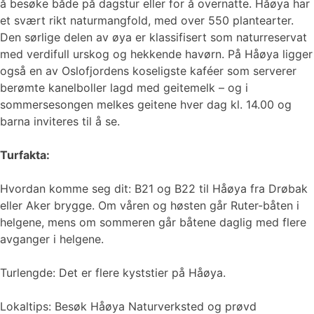
å besøke både på dagstur eller for å overnatte. Håøya har
et svært rikt naturmangfold, med over 550 plantearter.
Den sørlige delen av øya er klassifisert som naturreservat
med verdifull urskog og hekkende havørn. På Håøya ligger
også en av Oslofjordens koseligste kaféer som serverer
berømte kanelboller lagd med geitemelk – og i
sommersesongen melkes geitene hver dag kl. 14.00 og
barna inviteres til å se.
Turfakta:
Hvordan komme seg dit: B21 og B22 til Håøya fra Drøbak
eller Aker brygge. Om våren og høsten går Ruter-båten i
helgene, mens om sommeren går båtene daglig med flere
avganger i helgene.
Turlengde: Det er flere kyststier på Håøya.
Lokaltips: Besøk Håøya Naturverksted og prøvd