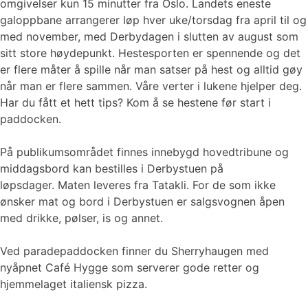
omgivelser kun 15 minutter fra Oslo. Landets eneste
galoppbane arrangerer løp hver uke/torsdag fra april til og
med november, med Derbydagen i slutten av august som
sitt store høydepunkt. Hestesporten er spennende og det
er flere måter å spille når man satser på hest og alltid gøy
når man er flere sammen. Våre verter i lukene hjelper deg.
Har du fått et hett tips? Kom å se hestene før start i
paddocken.
På publikumsområdet finnes innebygd hovedtribune og
middagsbord kan bestilles i Derbystuen på
løpsdager. Maten leveres fra Tatakli. For de som ikke
ønsker mat og bord i Derbystuen er salgsvognen åpen
med drikke, pølser, is og annet.
Ved paradepaddocken finner du Sherryhaugen med
nyåpnet Café Hygge som serverer gode retter og
hjemmelaget italiensk pizza.