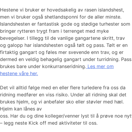
Hestene vi bruker er hovedsakelig av rasen islandshest,
men vi bruker også shetlandsponni for de aller minste.
Islandshesten er fantastisk gode og stødige turhester som
bringer rytteren trygt fram i terrenget med myke
bevegelser. I tillegg til de vanlige gangartene skritt, trav
og galopp har islandshesten også tølt og pass. Tølt er en
firtaktig gangart og føles mer svevende enn trav, og er
dermed en veldig behagelig gangart under turridning. Pass
brukes bare under konkurranseridning.
Les mer om
hestene våre her.
Det vil alltid følge med en eller flere turledere fra oss da
ridning medfører en viss risiko. Under all ridning skal det
brukes hjelm, og vi anbefaler sko eller støvler med hæl.
Hjelm kan lånes av
oss. Har du og dine kolleger/venner lyst til å prøve noe n
– legg neste Kick off med aktiviteter til oss.