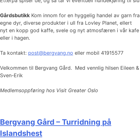
Etterpå spiser de, og så tar vi eventuell hundekjøring til 
Gårdsbutikk
Kom innom for en hyggelig handel av garn fra
egne dyr, diverse produkter i ull fra Lovley Planet, ellert
nyt en kopp god kaffe, svele og nyt atmosfæren i vår kafe
eller i hagen.
Ta kontakt:
post@bergvang.no
eller mobil 41915577
Velkommen til Bergvang Gård. Med vennlig hilsen Eileen &
Sven-Erik
Medlemsoppføring hos Visit Greater Oslo
Bergvang Gård – Turridning på
Islandshest