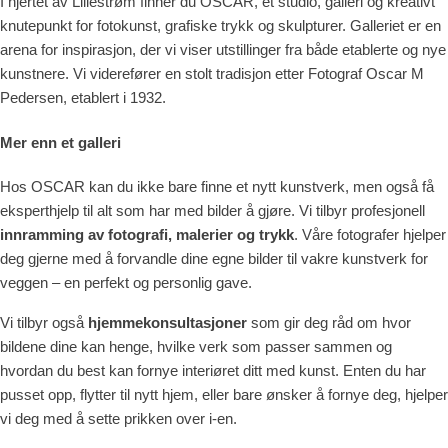
I hjertet av Lillestrøm finner du OSCAR, et studio, galleri og kreativt
knutepunkt for fotokunst, grafiske trykk og skulpturer. Galleriet er en
arena for inspirasjon, der vi viser utstillinger fra både etablerte og nye
kunstnere. Vi viderefører en stolt tradisjon etter Fotograf Oscar M
Pedersen, etablert i 1932.
Mer enn et galleri
Hos OSCAR kan du ikke bare finne et nytt kunstverk, men også få
eksperthjelp til alt som har med bilder å gjøre. Vi tilbyr profesjonell
innramming av fotografi, malerier og trykk
. Våre fotografer hjelper
deg gjerne med å forvandle dine egne bilder til vakre kunstverk for
veggen – en perfekt og personlig gave.
Vi tilbyr også
hjemmekonsultasjoner
som gir deg råd om hvor
bildene dine kan henge, hvilke verk som passer sammen og
hvordan du best kan fornye interiøret ditt med kunst. Enten du har
pusset opp, flytter til nytt hjem, eller bare ønsker å fornye deg, hjelper
vi deg med å sette prikken over i-en.