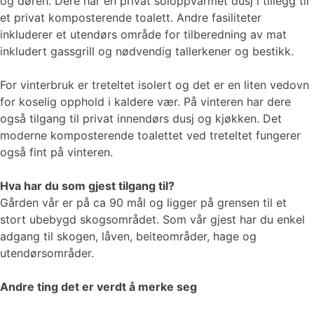
og døren. Dere har en privat soloppvarmet dusj i tillegg til
et privat komposterende toalett. Andre fasiliteter
inkluderer et utendørs område for tilberedning av mat
inkludert gassgrill og nødvendig tallerkener og bestikk.
For vinterbruk er treteltet isolert og det er en liten vedovn
for koselig opphold i kaldere vær. På vinteren har dere
også tilgang til privat innendørs dusj og kjøkken. Det
moderne komposterende toalettet ved treteltet fungerer
også fint på vinteren.
Hva har du som gjest tilgang til?
Gården vår er på ca 90 mål og ligger på grensen til et
stort ubebygd skogsområdet. Som vår gjest har du enkel
adgang til skogen, låven, beiteområder, hage og
utendørsområder.
Andre ting det er verdt å merke seg