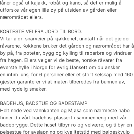
låner også ut kajakk, robåt og kano, så det er mulig å
utforske vår egen lille øy på utsiden av gården eller
nærområdet ellers.
KORTESTE VEI FRA JORD TIL BORD.
Vi tar aldri snarveier på kjøkkenet, unntatt når det gjelder
råvarene. Kokkene bruker det gården og nærområdet har å
by på, fra poteter, bygg og kylling til rabarbra og vindruer
fra hagen. Ellers velger vi de beste, norske råvarer fra
øverste hylle i Norge for øvrig.Uansett om du ønsker
en intim lunsj for 6 personer eller et stort selskap med 160
gjester garanterer vi at maten tilberedes fra bunnen av,
med nydelig smaker.
BADEHUS, BADSTUE OG BADESTAMP
Helt nede ved vannkanten og Mjøsa som nærmeste nabo
finner du vårt badehus, plassert i sammenheng med vår
badebrygge. Dette huset tilbyr ro og velvære, og tilbyr en
peisestue for avslapning og kvalitetstid med bølgeskvulp