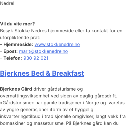
Nedre!
Vil du vite mer?
Besøk Stokke Nedres hjemmeside eller ta kontakt for en
uforpliktende prat:
– Hjemmeside:
www.stokkenedre.no
– Epost:
marit@stokkenedre.no
– Telefon:
930 92 021
Bjerknes Bed & Breakfast
Bjerknes Gård
driver gårdsturisme og
overnattingsviksomhet ved siden av daglig gårdsdrift.
«Gårdsturisme» har gamle tradisjoner i Norge og ivaretas
av yngre generasjoner iform av et hyggelig
inkvarteringstilbud i tradisjonelle omgivlser, langt vekk fra
bomaskiner og masseturisme. På Bjerknes gård kan du