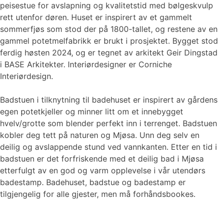
peisestue for avslapning og kvalitetstid med bølgeskvulp
rett utenfor døren. Huset er inspirert av et gammelt
sommerfjøs som stod der på 1800-tallet, og restene av en
gammel potetmelfabrikk er brukt i prosjektet. Bygget stod
ferdig høsten 2024, og er tegnet av arkitekt Geir Dingstad
i BASE Arkitekter. Interiørdesigner er Corniche
Interiørdesign.
Badstuen i tilknytning til badehuset er inspirert av gårdens
egen potetkjeller og minner litt om et innebygget
hvelv/grotte som blender perfekt inn i terrenget. Badstuen
kobler deg tett på naturen og Mjøsa. Unn deg selv en
deilig og avslappende stund ved vannkanten. Etter en tid i
badstuen er det forfriskende med et deilig bad i Mjøsa
etterfulgt av en god og varm opplevelse i vår utendørs
badestamp. Badehuset, badstue og badestamp er
tilgjengelig for alle gjester, men må forhåndsbookes.