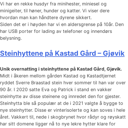
Vi har en rekke husdyr fra minihester, miniesel og
minigeiter, til høner, hunder og katter. Vi viser dere
hvordan man kan håndtere dyrene sikkert.
Siden det er i høyden har vi en aldersgrense på 10år. Den
har USB porter for lading av telefoner og innendørs
belysning.
Steinhyttene på Kastad Gård – Gjøvik
Unik overnatting i steinhyttene på Kastad Gård, Gjøvik.
Midt i åkeren mellom gården Kastad og Kastadtjernet
ryddet Sverre Braastad stein hver sommer til han var over
90 år. I 2020 satte Eva og Patrick i stand en vakker
steinhytte av disse steinene og innredet den for gjester.
Steinhytta ble så populær at de i 2021 valgte å bygge to
nye steinhytter. Disse er vinterisolerte og kan soves i hele
året. Vakkert til, nede i skogbrynet hvor rådyr og røyskatt
har sitt domene ligger nå to nye lekre hytter klare for