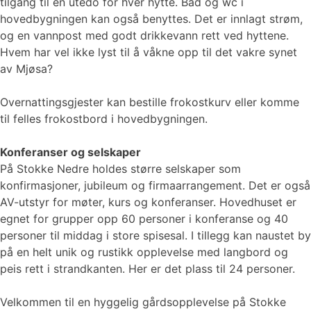
tilgang til en utedo for hver hytte. Bad og wc i
hovedbygningen kan også benyttes. Det er innlagt strøm,
og en vannpost med godt drikkevann rett ved hyttene.
Hvem har vel ikke lyst til å våkne opp til det vakre synet
av Mjøsa?
Overnattingsgjester kan bestille frokostkurv eller komme
til felles frokostbord i hovedbygningen.
Konferanser og selskaper
På Stokke Nedre holdes større selskaper som
konfirmasjoner, jubileum og firmaarrangement. Det er også
AV-utstyr for møter, kurs og konferanser. Hovedhuset er
egnet for grupper opp 60 personer i konferanse og 40
personer til middag i store spisesal. I tillegg kan naustet by
på en helt unik og rustikk opplevelse med langbord og
peis rett i strandkanten. Her er det plass til 24 personer.
Velkommen til en hyggelig gårdsopplevelse på Stokke