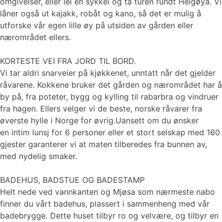
omgivelser, eller lei en sykkel og ta turen rundt Helgøya. Vi
låner også ut kajakk, robåt og kano, så det er mulig å
utforske vår egen lille øy på utsiden av gården eller
nærområdet ellers.
KORTESTE VEI FRA JORD TIL BORD.
Vi tar aldri snarveier på kjøkkenet, unntatt når det gjelder
råvarene. Kokkene bruker det gården og nærområdet har å
by på, fra poteter, bygg og kylling til rabarbra og vindruer
fra hagen. Ellers velger vi de beste, norske råvarer fra
øverste hylle i Norge for øvrig.Uansett om du ønsker
en intim lunsj for 6 personer eller et stort selskap med 160
gjester garanterer vi at maten tilberedes fra bunnen av,
med nydelig smaker.
BADEHUS, BADSTUE OG BADESTAMP
Helt nede ved vannkanten og Mjøsa som nærmeste nabo
finner du vårt badehus, plassert i sammenheng med vår
badebrygge. Dette huset tilbyr ro og velvære, og tilbyr en