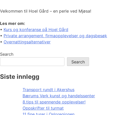
Velkommen til Hoel Gård – en perle ved Mjøsa!
Les mer om:
•
Kurs og konferanse på Hoel Gård
•
Private arrangement, firmaopplevelser og dagsbesøk
•
Overnattingsalternativer
Search
Search
Siste innlegg
Transport rundt i Akershus
Bærums Verk kunst og handelssenter
8.tips til spennende opplevelser!
Oppskrifter til turmat
11 fine turer i Osloregionen