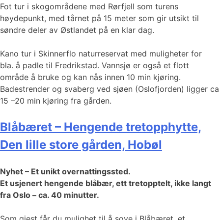
Fot tur i skogområdene med Rørfjell som turens
høydepunkt, med tårnet på 15 meter som gir utsikt til
søndre deler av Østlandet på en klar dag.
Kano tur i Skinnerflo naturreservat med muligheter for
bla. å padle til Fredrikstad. Vannsjø er også et flott
område å bruke og kan nås innen 10 min kjøring.
Badestrender og svaberg ved sjøen (Oslofjorden) ligger ca
15 –20 min kjøring fra gården.
Blåbæret – Hengende tretopphytte,
Den lille store gården, Hobøl
Nyhet – Et unikt overnattingssted.
Et usjenert hengende blåbær, ett tretopptelt, ikke langt
fra Oslo – ca. 40 minutter.
Som gjest får du mulighet til å sove i Blåbæret, et