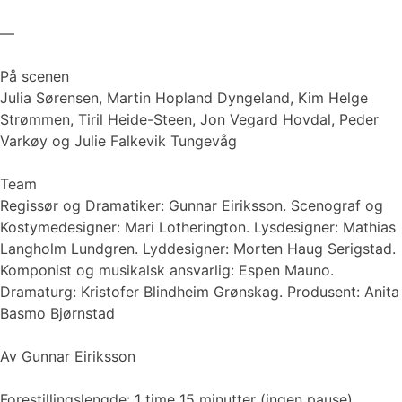
—
På scenen
Julia Sørensen, Martin Hopland Dyngeland, Kim Helge
Strømmen, Tiril Heide-Steen, Jon Vegard Hovdal, Peder
Varkøy og Julie Falkevik Tungevåg
Team
Regissør og Dramatiker: Gunnar Eiriksson. Scenograf og
Kostymedesigner: Mari Lotherington. Lysdesigner: Mathias
Langholm Lundgren. Lyddesigner: Morten Haug Serigstad.
Komponist og musikalsk ansvarlig: Espen Mauno.
Dramaturg: Kristofer Blindheim Grønskag. Produsent: Anita
Basmo Bjørnstad
Av Gunnar Eiriksson
Forestillingslengde: 1 time 15 minutter (ingen pause).