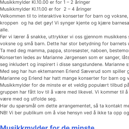
Musikkmylder Kl.10.00 er for 1 – 2 åringer
Musikkmylder Kl.11.00 er for 2 – 4 åringer
Velkommen til to interaktive konserter for barn og voksn
kroppen og ha det gøy! Vi synger kjente og kjære barnesan
alle.
Før vi lærer å snakke, uttrykker vi oss gjennom musikkens
voksne og små barn. Dette har stor betydning for barnets ut
Ta med deg mamma, pappa, storesøster, naboen, bestemor e
Konserten ledes av Marianne Jørgensen som er sanger, låts
seg inkludert og inspirert i disse sangstundene. Marianne s
Med seg har hun ektemannen Erlend Sæverud som spiller gi
Marianne og Erlend har hatt mange konserter for barn og 
Musikkmylder for de minste er et veldig populært tilbud på 
gruppen har fått lov til å være med likevel. Vi kommer til 
være med og utfolde seg.
Har du spørsmål om dette arrangementet, så ta kontakt 
NB! Vi ber publikum om å vise hensyn ved å ikke ta opp og
Musikkmylder for de minste