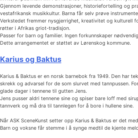
Gjennom levende demonstrasjoner, historiefortelling og pra
vestafrikansk musikkultur. Barna får selv prøve instrumente
Verkstedet fremmer nysgjerrighet, kreativitet og kulturell f
røtter i Afrikas griot-tradisjon.
Passer for barn og familier. Ingen forkunnskaper nødvendig
Dette arrangementet er støttet av Lørenskog kommune.
Karius og Baktus
Karius & Baktus er en norsk barnebok fra 1949. Den har teks
skrekk og advarsel for de som slurvet med tannpussen. Fore
glade dager i tennene til gutten Jens.
Jens pusser aldri tennene sine og spiser bare loff med sirup
tannverk og må dra til tannlegen for å bore i hullene sine.
Når ASK SceneKunst setter opp Karius & Baktus er det med
Barn og voksne får stemme i å synge medtil de kjente melod