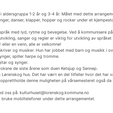
e, i aldersgruppa 1-2 år og 3-4 år. Målet med dette arran
ger, danser, klapper, hopper og rocker under et kjempestor
 språk med lyd, rytme og bevegelse. Ved å kommunisere på b
vikling, sanger og regler er viktig for utvikling av språket
ller en venn, alle er velkomne!
kriver og musiker. Hun har jobbet med barn og musikk i ov
ynger, spiller harpe og tromme.
tar og synger.
voksne de siste årene som duen Ketsjup og Sennep.
Lørenskog hus. Det har vært en del tilfeller hvor det har væ
å opprettholde denne muligheten på vårsemesteret også da vi
med oss på: kulturhuset@lorenskog.kommune.no
 bruke mobiltelefoner under dette arrangementet.