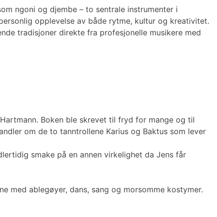
som ngoni og djembe – to sentrale instrumenter i
ersonlig opplevelse av både rytme, kultur og kreativitet.
vende tradisjoner direkte fra profesjonelle musikere med
Hartmann. Boken ble skrevet til fryd for mange og til
handler om de to tanntrollene Karius og Baktus som lever
idlertidig smake på en annen virkelighet da Jens får
ollene med ablegøyer, dans, sang og morsomme kostymer.