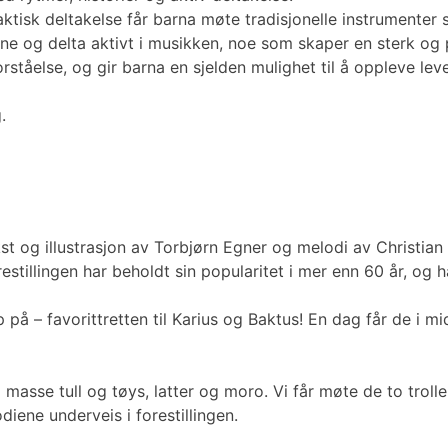
ktisk deltakelse får barna møte tradisjonelle instrumenter 
ne og delta aktivt i musikken, noe som skaper en sterk og p
orståelse, og gir barna en sjelden mulighet til å oppleve le
.
t og illustrasjon av Torbjørn Egner og melodi av Christian 
stillingen har beholdt sin popularitet i mer enn 60 år, og 
 på – favorittretten til Karius og Baktus! En dag får de i m
 masse tull og tøys, latter og moro. Vi får møte de to tr
iene underveis i forestillingen.