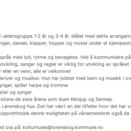
e, i aldersgruppa 1-2 år og 3-4 år. Målet med dette arran
ger, danser, klapper, hopper og rocker under et kjempestor
 språk med lyd, rytme og bevegelse. Ved å kommunisere på b
vikling, sanger og regler er viktig for utvikling av språket
ller en venn, alle er velkomne!
kriver og musiker. Hun har jobbet med barn og musikk i ov
ynger, spiller harpe og tromme.
tar og synger.
voksne de siste årene som duen Ketsjup og Sennep.
Lørenskog hus. Det har vært en del tilfeller hvor det har væ
å opprettholde denne muligheten på vårsemesteret også da vi
med oss på: kulturhuset@lorenskog.kommune.no