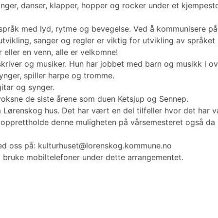
ger, danser, klapper, hopper og rocker under et kjempestor
 språk med lyd, rytme og bevegelse. Ved å kommunisere på b
vikling, sanger og regler er viktig for utvikling av språket
ller en venn, alle er velkomne!
kriver og musiker. Hun har jobbet med barn og musikk i ov
ynger, spiller harpe og tromme.
tar og synger.
voksne de siste årene som duen Ketsjup og Sennep.
Lørenskog hus. Det har vært en del tilfeller hvor det har væ
å opprettholde denne muligheten på vårsemesteret også da vi
med oss på: kulturhuset@lorenskog.kommune.no
 bruke mobiltelefoner under dette arrangementet.