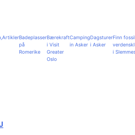
,
Artikler
Badeplasser
Bærekraft
Camping
Dagsturer
Finn fossil
på
i Visit
in Asker
i Asker
verdensk
Romerike
Greater
i Slemme
Oslo
J