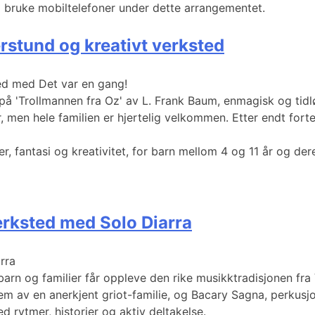
 bruke mobiltelefoner under dette arrangementet.
rstund og kreativt verksted
ted med Det var en gang!
t på 'Trollmannen fra Oz' av L. Frank Baum, enmagisk og tidl
men hele familien er hjertelig velkommen. Etter endt fortel
er, fantasi og kreativitet, for barn mellom 4 og 11 år og de
erksted med Solo Diarra
arra
barn og familier får oppleve den rike musikktradisjonen fra
em av en anerkjent griot-familie, og Bacary Sagna, perkusjo
d rytmer, historier og aktiv deltakelse.