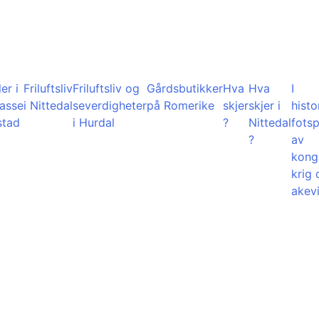
er i
Friluftsliv
Friluftsliv og
Gårdsbutikker
Hva
Hva
I
lasse
i Nittedal
severdigheter
på Romerike
skjer
skjer i
histo
stad
i Hurdal
?
Nittedal
fots
?
av
kong
krig 
akevi