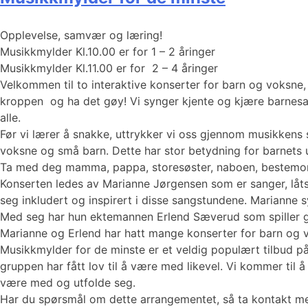
Opplevelse, samvær og læring!
Musikkmylder Kl.10.00 er for 1 – 2 åringer
Musikkmylder Kl.11.00 er for 2 – 4 åringer
Velkommen til to interaktive konserter for barn og voksn
kroppen og ha det gøy! Vi synger kjente og kjære barnesan
alle.
Før vi lærer å snakke, uttrykker vi oss gjennom musikkens
voksne og små barn. Dette har stor betydning for barnets ut
Ta med deg mamma, pappa, storesøster, naboen, bestemor e
Konserten ledes av Marianne Jørgensen som er sanger, låts
seg inkludert og inspirert i disse sangstundene. Marianne s
Med seg har hun ektemannen Erlend Sæverud som spiller gi
Marianne og Erlend har hatt mange konserter for barn og 
Musikkmylder for de minste er et veldig populært tilbud på 
gruppen har fått lov til å være med likevel. Vi kommer til 
være med og utfolde seg.
Har du spørsmål om dette arrangementet, så ta kontakt 