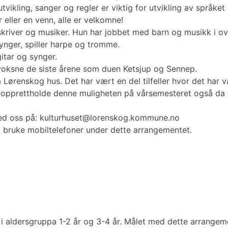
vikling, sanger og regler er viktig for utvikling av språket
ller en venn, alle er velkomne!
kriver og musiker. Hun har jobbet med barn og musikk i ov
ynger, spiller harpe og tromme.
tar og synger.
voksne de siste årene som duen Ketsjup og Sennep.
Lørenskog hus. Det har vært en del tilfeller hvor det har væ
å opprettholde denne muligheten på vårsemesteret også da vi
med oss på: kulturhuset@lorenskog.kommune.no
 bruke mobiltelefoner under dette arrangementet.
e, i aldersgruppa 1-2 år og 3-4 år. Målet med dette arran