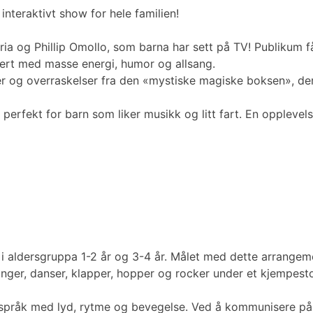
nteraktivt show for hele familien!
a og Phillip Omollo, som barna har sett på TV! Publikum få
tert med masse energi, humor og allsang.
r og overraskelser fra den «mystiske magiske boksen», der
perfekt for barn som liker musikk og litt fart. En opplevels
e, i aldersgruppa 1-2 år og 3-4 år. Målet med dette arran
ger, danser, klapper, hopper og rocker under et kjempestor
 språk med lyd, rytme og bevegelse. Ved å kommunisere på b