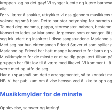
kroppen og ha det gøy! Vi synger kjente og kjære barnesan
alle.
Før vi lærer å snakke, uttrykker vi oss gjennom musikkens
voksne og små barn. Dette har stor betydning for barnets ut
Ta med deg mamma, pappa, storesøster, naboen, bestemor e
Konserten ledes av Marianne Jørgensen som er sanger, låts
seg inkludert og inspirert i disse sangstundene. Marianne s
Med seg har hun ektemannen Erlend Sæverud som spiller gi
Marianne og Erlend har hatt mange konserter for barn og 
Musikkmylder for de minste er et veldig populært tilbud på 
gruppen har fått lov til å være med likevel. Vi kommer til 
være med og utfolde seg.
Har du spørsmål om dette arrangementet, så ta kontakt 
NB! Vi ber publikum om å vise hensyn ved å ikke ta opp og
Musikkmylder for de minste
Opplevelse, samvær og læring!