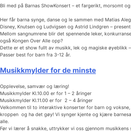
Bli med på Barnas ShowKonsert – et fargerikt, morsomt og i
Her får barna synge, danse og le sammen med Matias Alegri
Disney, Knutsen og Ludvigsen og Astrid Lindgren – presen
Mellom sangnumrene blir det spennende leker, konkurranse
også Kongen Over Alle opp?
Dette er et show fullt av musikk, lek og magiske øyeblikk – 
Passer best for barn fra 3-12 år.
Musikkmylder for de minste
Opplevelse, samvær og læring!
Musikkmylder Kl.10.00 er for 1 – 2 åringer
Musikkmylder Kl.11.00 er for 2 – 4 åringer
Velkommen til to interaktive konserter for barn og voksn
kroppen og ha det gøy! Vi synger kjente og kjære barnesan
alle.
Før vi lærer å snakke, uttrykker vi oss gjennom musikkens