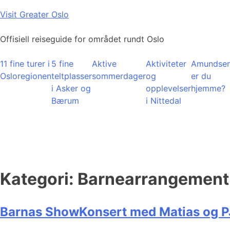
Skip
Visit Greater Oslo
to
content
Offisiell reiseguide for området rundt Oslo
11 fine turer i
5 fine
Aktive
Aktiviteter
Amundsen
Osloregionen
teltplasser
sommerdager
og
er du
i Asker og
opplevelser
hjemme?
Bærum
i Nittedal
Kategori:
Barnearrangement
Barnas ShowKonsert med Matias og P