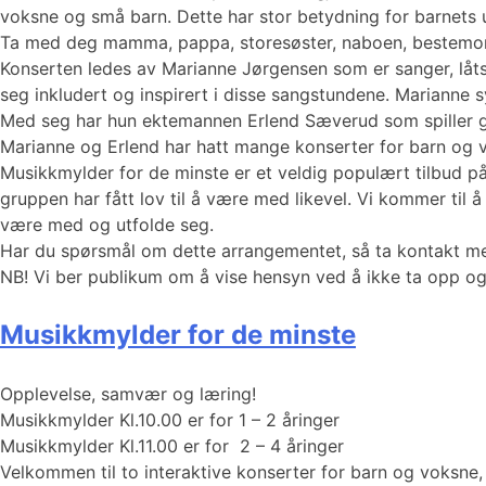
voksne og små barn. Dette har stor betydning for barnets ut
Ta med deg mamma, pappa, storesøster, naboen, bestemor e
Konserten ledes av Marianne Jørgensen som er sanger, låts
seg inkludert og inspirert i disse sangstundene. Marianne s
Med seg har hun ektemannen Erlend Sæverud som spiller gi
Marianne og Erlend har hatt mange konserter for barn og 
Musikkmylder for de minste er et veldig populært tilbud på 
gruppen har fått lov til å være med likevel. Vi kommer til 
være med og utfolde seg.
Har du spørsmål om dette arrangementet, så ta kontakt 
NB! Vi ber publikum om å vise hensyn ved å ikke ta opp og
Musikkmylder for de minste
Opplevelse, samvær og læring!
Musikkmylder Kl.10.00 er for 1 – 2 åringer
Musikkmylder Kl.11.00 er for 2 – 4 åringer
Velkommen til to interaktive konserter for barn og voksn