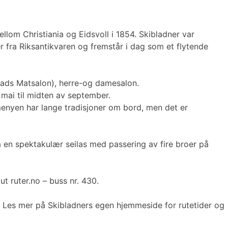
lom Christiania og Eidsvoll i 1854. Skibladner var
er fra Riksantikvaren og fremstår i dag som et flytende
 plads Matsalon), herre-og damesalon.
v mai til midten av september.
menyen har lange tradisjoner om bord, men det er
å en spektakulær seilas med passering av fire broer på
t ruter.no – buss nr. 430.
ass. Les mer på Skibladners egen hjemmeside for rutetider og