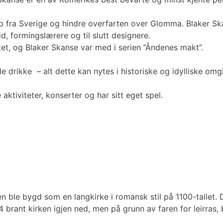
 fra Sverige og hindre overfarten over Glomma. Blaker Skan
d, formingslærere og til slutt designere.
itet, og Blaker Skanse var med i serien ”Åndenes makt”.
e drikke – alt dette kan nytes i historiske og idylliske omg
ktiviteter, konserter og har sitt eget spel.
en ble bygd som en langkirke i romansk stil på 1100-tallet. 
54 brant kirken igjen ned, men på grunn av faren for leirras,