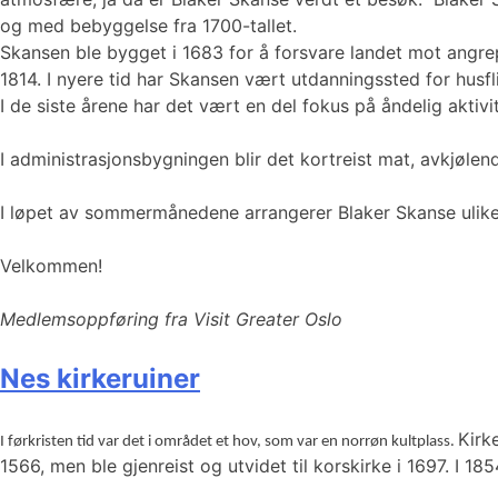
og med bebyggelse fra 1700-tallet.
Skansen ble bygget i 1683 for å forsvare landet mot angrep
1814. I nyere tid har Skansen vært utdanningssted for husfli
I de siste årene har det vært en del fokus på åndelig aktiv
I administrasjonsbygningen blir det kortreist mat, avkjølend
I løpet av sommermånedene arrangerer Blaker Skanse ulike a
Velkommen!
Medlemsoppføring fra Visit Greater Oslo
Nes kirkeruiner
Kirk
I førkristen tid var det i området et hov, som var en norrøn kultplass.
1566, men ble gjenreist og utvidet til korskirke i 1697. I 18