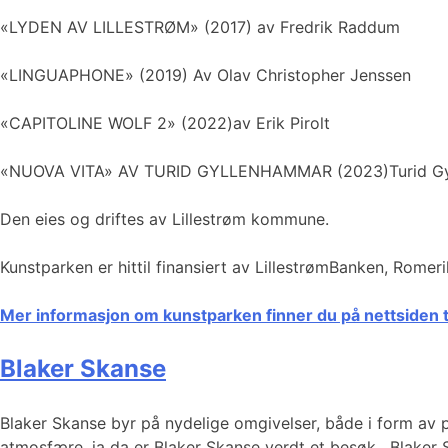
«LYDEN AV LILLESTRØM» (2017) av Fredrik Raddum
«LINGUAPHONE» (2019) Av Olav Christopher Jenssen
«CAPITOLINE WOLF 2» (2022)av Erik Pirolt
«NUOVA VITA» AV TURID GYLLENHAMMAR (2023)Turid G
Den eies og driftes av Lillestrøm kommune.
Kunstparken er hittil finansiert av LillestrømBanken, Rom
Mer informasjon om kunstparken finner du på nettsiden 
Blaker Skanse
Blaker Skanse byr på nydelige omgivelser, både i form av pa
atmosfære, ja da er Blaker Skanse verdt et besøk. Blaker S