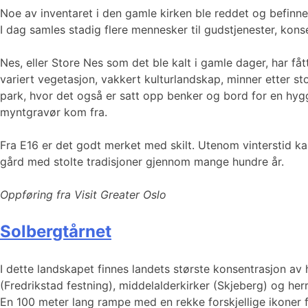
Noe av inventaret i den gamle kirken ble reddet og befinner
I dag samles stadig flere mennesker til gudstjenester, kons
Nes, eller Store Nes som det ble kalt i gamle dager, har f
variert vegetasjon, vakkert kulturlandskap, minner etter st
park, hvor det også er satt opp benker og bord for en hygg
myntgravør kom fra.
Fra E16 er det godt merket med skilt. Utenom vinterstid ka
gård med stolte tradisjoner gjennom mange hundre år.
Oppføring fra Visit Greater Oslo
Solbergtårnet
I dette landskapet finnes landets største konsentrasjon av h
(Fredrikstad festning), middelalderkirker (Skjeberg) og he
En 100 meter lang rampe med en rekke forskjellige ikoner f