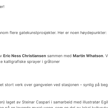
er!
ennom flere gatekunstprosjekter. Her er noen høydepunkter:
av
Eric Ness Christiansen
sammen med
Martin Whatson
. 
kalligrafiske sprayer i gråtoner
 stort verk over gangveien ved stasjonen – synlig på begge
 laget av Steinar Caspari i samarbeid med illustratør Egil 
på en levende mural–vegg, som en del av lokal kulturutvi