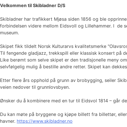
Velkommen til Skibladner D/S
Skibladner har trafikkert Mjøsa siden 1856 og ble opprinne
forbindelsen videre mellom Eidsvoll og Lillehammer. I de se
museum.
Skipet fikk tildelt Norsk Kulturarvs kvalitetsmerke "Olavsro
Til fengende gladjazz, trekkspill eller klassisk konsert på d
Like berømt som selve skipet er den tradisjonelle meny om
selvfølgelig mulig å bestille andre retter. Skipet kan dekkes 
Etter flere års opphold på grunn av brobygging, seiler Skib
veien nedover til grunnlovsbyen.
Ønsker du å kombinere med en tur til Eidsvol 1814 – går det
Du kan møte på bryggene og kjøpe billett fra billettør, elle
havner.
https://www.skibladner.no