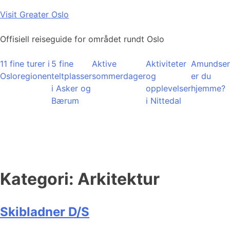
Skip
Visit Greater Oslo
to
content
Offisiell reiseguide for området rundt Oslo
11 fine turer i
5 fine
Aktive
Aktiviteter
Amundsen
Osloregionen
teltplasser
sommerdager
og
er du
i Asker og
opplevelser
hjemme?
Bærum
i Nittedal
Kategori:
Arkitektur
Skibladner D/S