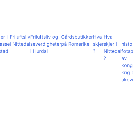
er i
Friluftsliv
Friluftsliv og
Gårdsbutikker
Hva
Hva
I
lasse
i Nittedal
severdigheter
på Romerike
skjer
skjer i
histo
stad
i Hurdal
?
Nittedal
fots
?
av
kong
krig 
akevi