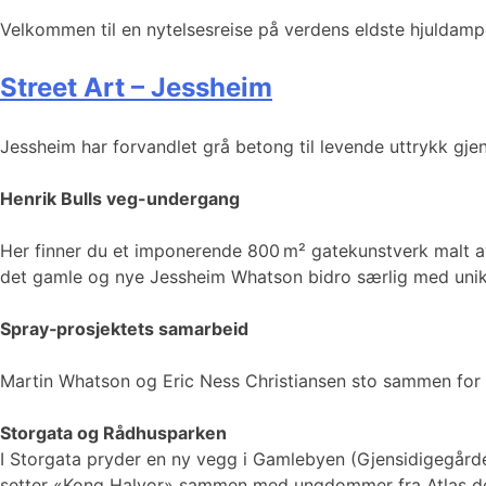
Velkommen til en nytelsesreise på verdens eldste hjuldamp
Street Art – Jessheim
Jessheim har forvandlet grå betong til levende uttrykk gj
Henrik Bulls veg-undergang
Her finner du et imponerende 800 m² gatekunstverk malt 
det gamle og nye Jessheim Whatson bidro særlig med unike 
Spray‑prosjektets samarbeid
Martin Whatson og Eric Ness Christiansen sto sammen for et
Storgata og Rådhusparken
I Storgata pryder en ny vegg i Gamlebyen (Gjensidigegården)
setter «Kong Halvor» sammen med ungdommer fra Atlas deg 