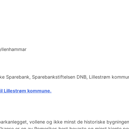
yllenhammar
erike Sparebank, Sparebankstiftelsen DNB, Lillestrøm komm
til Lillestrøm kommun
e.
rkanlegget, vollene og ikke minst de historiske bygningene.
kanse er en av Romerikes best bevarte og minst kjente perl