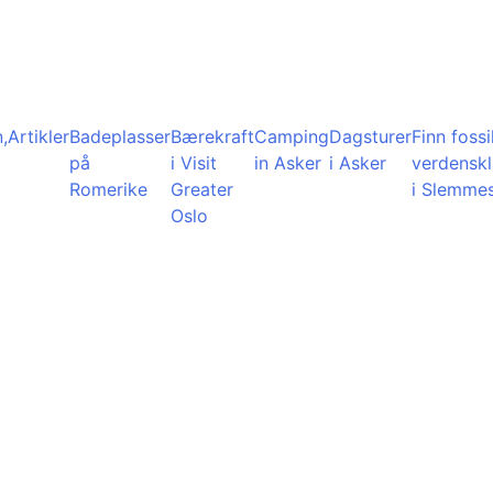
,
Artikler
Badeplasser
Bærekraft
Camping
Dagsturer
Finn fossil
på
i Visit
in Asker
i Asker
verdensk
Romerike
Greater
i Slemme
Oslo