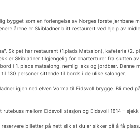
lig bygget som en forlengelse av Norges første jernbane mel
nere årene er Skibladner blitt restaurert ved hjelp av midl
sa". Skipet har restaurant (1.plads Matsalon), kafeteria (2.
ekk er Skibladner tilgjengelig for charterturer fra slutten a
bord i 1. plads matsalong, nemlig laks og jordbær. Denne 
til 130 personer sittende til bords i de ulike salonger.
ladner igjen ned elven Vorma til Eidsvoll brygge. Bli med p
 rutebuss mellom Eidsvoll stasjon og Eidsvoll 1814 – sjekk u
r reservere billetter på nett slik at du er sikker på å få pl