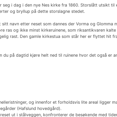
 seg i dag i den nye Nes kirke fra 1860. Storslått utsikt t
erter og bryllup på dette storslagne stedet.
ått sitt navn etter neset som dannes der Vorma og Glomma m
ore ras og ikke minst kirkeruinene, som riksantikvaren kalte
elig rast. Den gamle kirkestua som står her er flyttet hit 
n du på dagtid kjøre helt ned til ruinene hvor det også er 
elleristninger, og innenfor et forholdsvis lite areal ligger
rregårder (Hafslund hovedgård).
reset ut i stålveggen, konfronterer de besøkende med tiden 