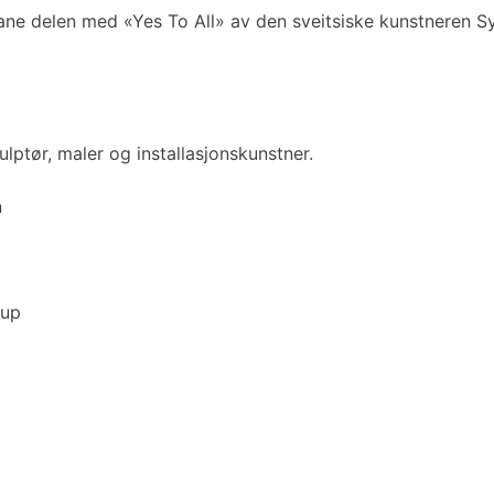
rbane delen med «Yes To All» av den sveitsiske kunstneren 
lptør, maler og installasjonskunstner.
n
rup