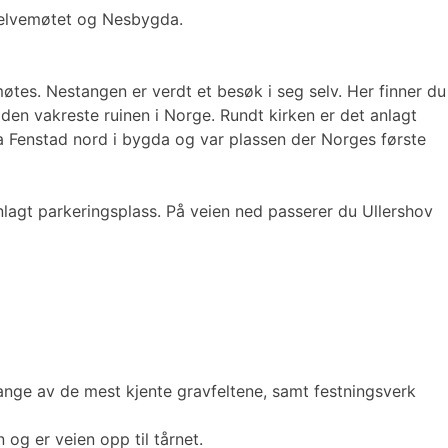
il elvemøtet og Nesbygda.
øtes. Nestangen er verdt et besøk i seg selv. Her finner du
 den vakreste ruinen i Norge. Rundt kirken er det anlagt
fra Fenstad nord i bygda og var plassen der Norges første
anlagt parkeringsplass. På veien ned passerer du Ullershov
 mange av de mest kjente gravfeltene, samt festningsverk
og er veien opp til tårnet.