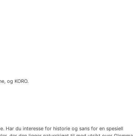
une, og KORO.
 Har du interesse for historie og sans for en spesiell
er, der den ligger naturskjønt til med utsikt over Glomma