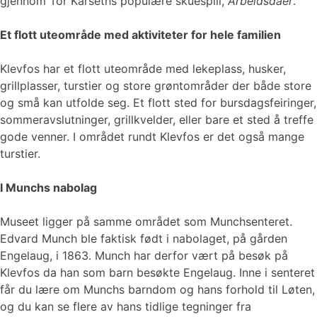
gjennom Tor Karseths populære skuespill,
Arbeidsdaer
.
Et flott uteområde med aktiviteter for hele familien
Klevfos har et flott uteområde med lekeplass, husker,
grillplasser, turstier og store grøntområder der både store
og små kan utfolde seg. Et flott sted for bursdagsfeiringer,
sommeravslutninger, grillkvelder, eller bare et sted å treffe
gode venner. I området rundt Klevfos er det også mange
turstier.
I Munchs nabolag
Museet ligger på samme området som Munchsenteret.
Edvard Munch ble faktisk født i nabolaget, på gården
Engelaug, i 1863. Munch har derfor vært på besøk på
Klevfos da han som barn besøkte Engelaug. Inne i senteret
får du lære om Munchs barndom og hans forhold til Løten,
og du kan se flere av hans tidlige tegninger fra