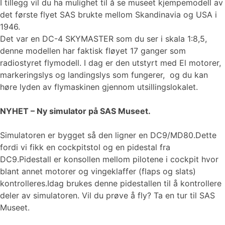
I tillegg vil du ha mulighet til å se museet kjempemodell av
det første flyet SAS brukte mellom Skandinavia og USA i
1946.
Det var en DC-4 SKYMASTER som du ser i skala 1:8,5,
denne modellen har faktisk fløyet 17 ganger som
radiostyret flymodell. I dag er den utstyrt med El motorer,
markeringslys og landingslys som fungerer, og du kan
høre lyden av flymaskinen gjennom utsillingslokalet.
NYHET – Ny simulator på SAS Museet.
Simulatoren er bygget så den ligner en DC9/MD80.Dette
fordi vi fikk en cockpitstol og en pidestal fra
DC9.Pidestall er konsollen mellom pilotene i cockpit hvor
blant annet motorer og vingeklaffer (flaps og slats)
kontrolleres.Idag brukes denne pidestallen til å kontrollere
deler av simulatoren. Vil du prøve å fly? Ta en tur til SAS
Museet.