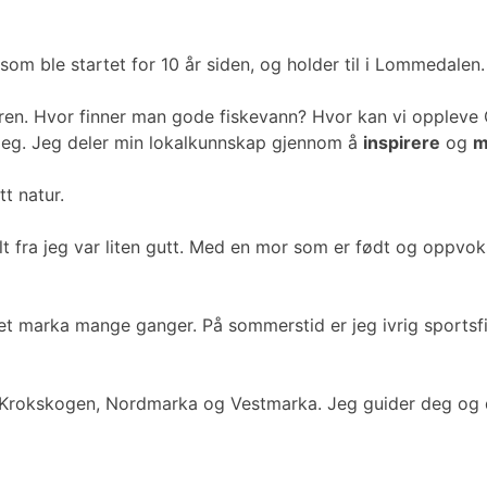
 som ble startet for 10 år siden, og holder til i Lommedalen.
øren. Hvor finner man gode fiskevann? Hvor kan vi oppleve 
 deg. Jeg deler min lokalkunnskap gjennom å
inspirere
og
m
t natur.
,helt fra jeg var liten gutt. Med en mor som er født og oppv
 marka mange ganger. På sommerstid er jeg ivrig sportsfisk
Krokskogen, Nordmarka og Vestmarka. Jeg guider deg og din