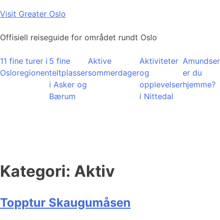
Skip
Visit Greater Oslo
to
content
Offisiell reiseguide for området rundt Oslo
11 fine turer i
5 fine
Aktive
Aktiviteter
Amundsen
Osloregionen
teltplasser
sommerdager
og
er du
i Asker og
opplevelser
hjemme?
Bærum
i Nittedal
Kategori:
Aktiv
Topptur Skaugumåsen