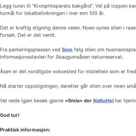
Legg turen til "Kronprinsparets bakgård". Vel på toppen k
turmål for lokalbefolkningen i mer enn 100 år.
Det er kraftig stigning denne veien. Noen synes stien i ra
forsøk. Det er det verdt.
Fra parkeringsplassen ved
Sem
følg stien om husmannsplas
informasjonsstavlen for Skaugumsåsen naturreservat.
Åsen er det nordligste voksested for misteltein som er fre
Nå starter oppstigningen, deretter går stien over noen småk
Vel nede igjen besøk gjerne
«Smia» der
NaKuHel
har hjemm
God tur!
Praktisk informasjon: