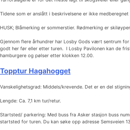
Tidene som er anslått i beskrivelsene er ikke medberegnet t
HUSK; Blåmerking er sommerstier. Rødmerking er skiløype
Gjennom flere århundrer har Losby Gods vært sentrum for sp
godt her før eller etter turen. I Losby Pavilonen kan de fri
hamburgere og pølser etter klokken 12.00.
Topptur Hagahogget
Vanskelighetsgrad: Middels/krevende. Det er en del stigni
Lengde: Ca. 7,1 km tur/retur.
Startsted/ parkering: Med buss fra Asker stasjon buss num
startsted for turen. Du kan søke opp adresse Semsveien 1