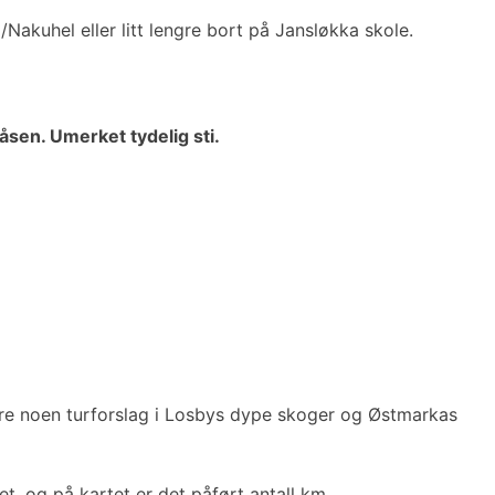
kuhel eller litt lengre bort på Jansløkka skole.
åsen. Umerket tydelig sti.
dere noen turforslag i Losbys dype skoger og Østmarkas
ket, og på kartet er det påført antall km.