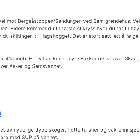
vei mot Bergsåstoppen/Sandungen ved Sem grendehus. Veien h
len. Videre kommer du til første stikryss hvor du tar til høy
er du skiltingen til Hagahogget. Det er stort sett lett å følg
er 415 moh. Her vil du kunne nyte vakker utsikt over Skaug
 over Asker og Semsvannet.
s
 av nydelige dype skoger, flotte turstier og vakre innsjøe
r moro med SUP på vannet.