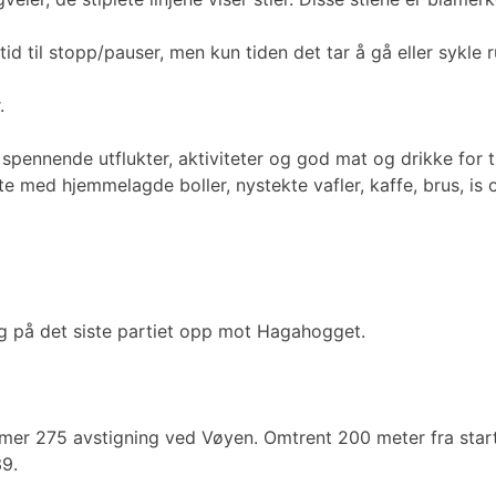
id til stopp/pauser, men kun tiden det tar å gå eller sykle 
r.
ennende utflukter, aktiviteter og god mat og drikke for til
ste med hjemmelagde boller, nystekte vafler, kaffe, brus, is
ng på det siste partiet opp mot Hagahogget.
mer 275 avstigning ved Vøyen. Omtrent 200 meter fra start
39.