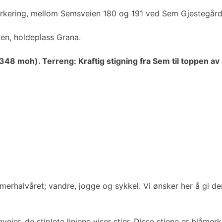
kering, mellom Semsveien 180 og 191 ved Sem Gjestegård/Na
men, holdeplass Grana.
348 moh). Terreng: Kraftig stigning fra Sem til toppen av 
merhalvåret; vandre, jogge og sykkel. Vi ønsker her å gi 
veier, de stiplete linjene viser stier. Disse stiene er blåmer