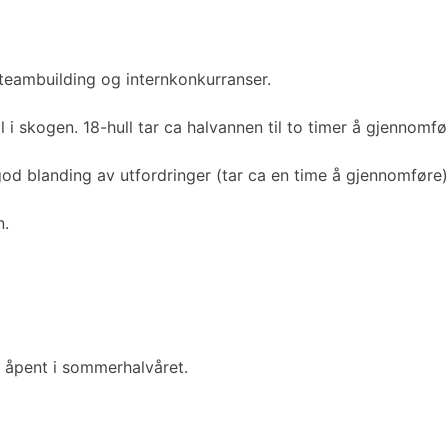
il teambuilding og internkonkurranser.
 i skogen. 18-hull tar ca halvannen til to timer å gjennomfør
god blanding av utfordringer (tar ca en time å gjennomføre)
n.
 åpent i sommerhalvåret.