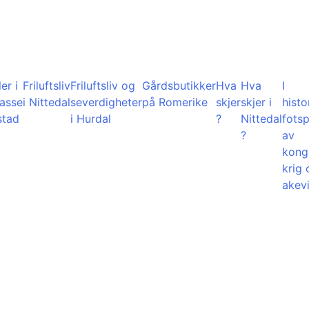
er i
Friluftsliv
Friluftsliv og
Gårdsbutikker
Hva
Hva
I
lasse
i Nittedal
severdigheter
på Romerike
skjer
skjer i
histo
stad
i Hurdal
?
Nittedal
fots
?
av
kong
krig 
akevi