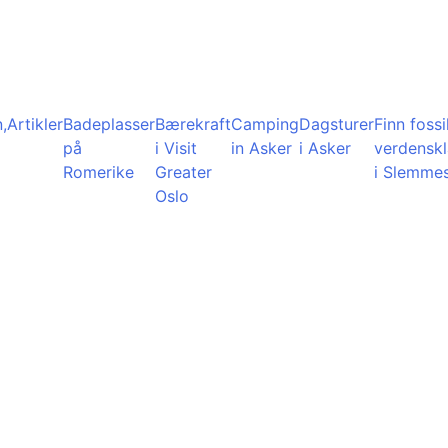
,
Artikler
Badeplasser
Bærekraft
Camping
Dagsturer
Finn fossil
på
i Visit
in Asker
i Asker
verdensk
Romerike
Greater
i Slemme
Oslo