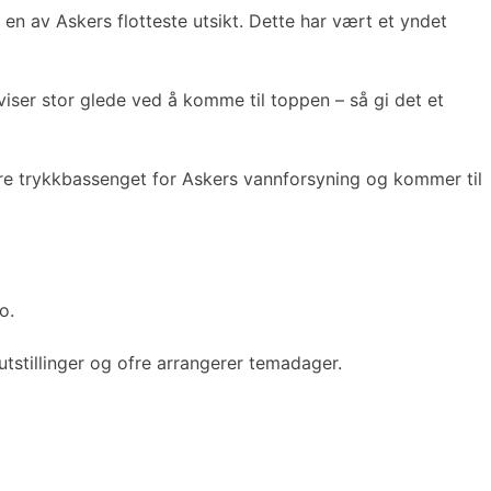
n av Askers flotteste utsikt. Dette har vært et yndet
viser stor glede ved å komme til toppen – så gi det et
re trykkbassenget for Askers vannforsyning og kommer til
o.
tstillinger og ofre arrangerer temadager.