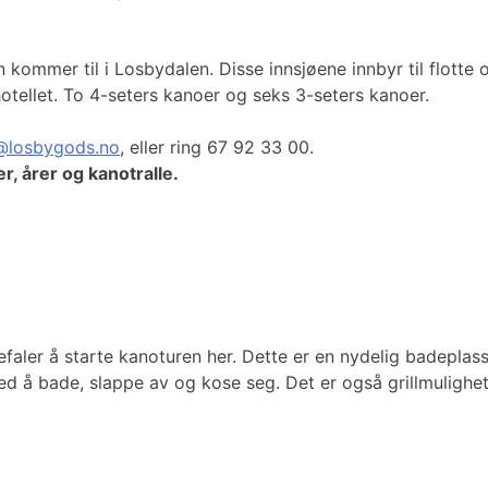
ommer til i Losbydalen. Disse innsjøene innbyr til flotte o
otellet. To 4-seters kanoer og seks 3-seters kanoer.
@losbygods.no
, eller ring 67 92 33 00.
er, årer og kanotralle.
efaler å starte kanoturen her. Dette er en nydelig badeplas
ted å bade, slappe av og kose seg. Det er også grillmulighet