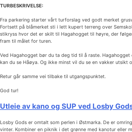
TURBESKRIVELSE:
Fra parkering starter vårt turforslag ved godt merket grus
Fortsett på blåmerket sti i lett kupert terreng over Semskol
stikryss hvor det er skilt til Hagahogget til høyre, der følg
fram til målet for turen.
Ved Hagahogget bør du ta deg tid til å raste. Hagahogget 
kan du se Håøya. Og ikke minst vil du se en vakker utsikt
Retur går samme vei tilbake til utgangspunktet.
God tur!
Utleie av kano og SUP ved Losby God
Losby Gods er omtalt som perlen i Østmarka. De er omringet
vinter. Kombiner en piknik i det grønne med kanotur elle