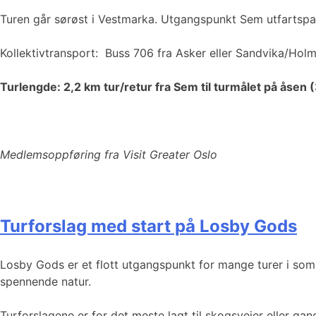
Turen går sørøst i Vestmarka. Utgangspunkt Sem utfartspar
Kollektivtransport: Buss 706 fra Asker eller Sandvika/Hol
Turlengde: 2,2 km tur/retur fra Sem til turmålet på åsen (
Medlemsoppføring fra Visit Greater Oslo
Turforslag med start på Losby Gods
Losby Gods er et flott utgangspunkt for mange turer i som
spennende natur.
Turforslagene er for det meste lagt til skogsveier eller gang