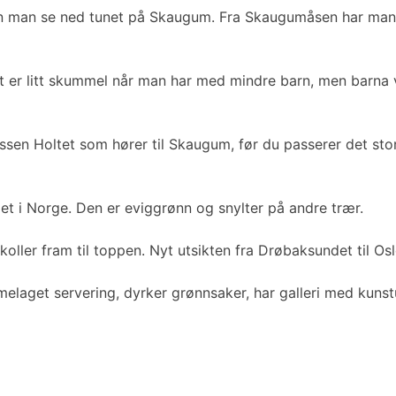
an man se ned tunet på Skaugum. Fra Skaugumåsen har man e
set er litt skummel når man har med mindre barn, men barna 
sen Holtet som hører til Skaugum, før du passerer det sto
det i Norge. Den er eviggrønn og snylter på andre trær.
oller fram til toppen. Nyt utsikten fra Drøbaksundet til Osl
elaget servering, dyrker grønnsaker, har galleri med kunstu