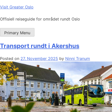
Skip
Visit Greater Oslo
to
content
Offisiell reiseguide for området rundt Oslo
Primary Menu
Transport rundt i Akershus
Posted on
27. November 2025
by
Ninni Tranum