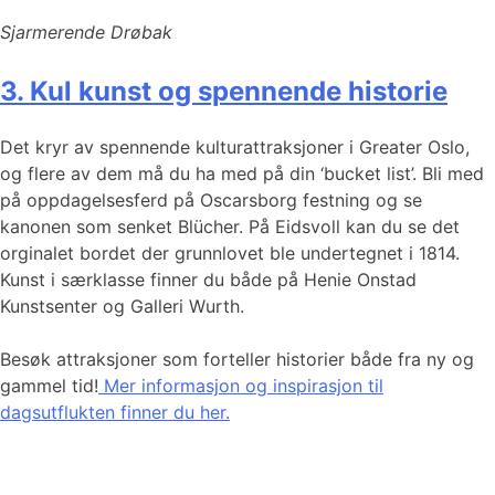
Sjarmerende Drøbak
3. Kul kunst og spennende historie
Det kryr av spennende kulturattraksjoner i Greater Oslo,
og flere av dem må du ha med på din ‘bucket list’. Bli med
på oppdagelsesferd på Oscarsborg festning og se
kanonen som senket Blücher. På Eidsvoll kan du se det
orginalet bordet der grunnlovet ble undertegnet i 1814.
Kunst i særklasse finner du både på Henie Onstad
Kunstsenter og Galleri Wurth.
Besøk attraksjoner som forteller historier både fra ny og
gammel tid!
Mer informasjon og inspirasjon til
dagsutflukten finner du her.