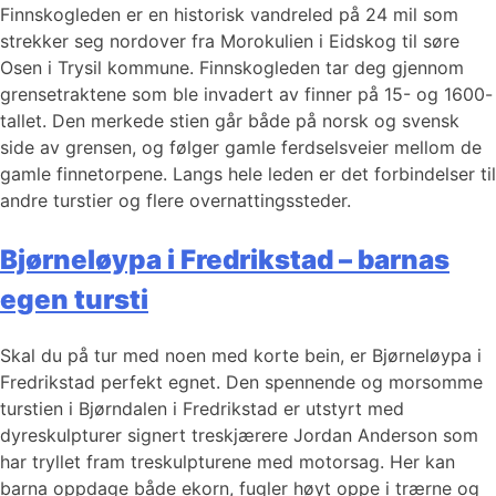
Finnskogleden er en historisk vandreled på 24 mil som
strekker seg nordover fra Morokulien i Eidskog til søre
Osen i Trysil kommune. Finnskogleden tar deg gjennom
grensetraktene som ble invadert av finner på 15- og 1600-
tallet. Den merkede stien går både på norsk og svensk
side av grensen, og følger gamle ferdselsveier mellom de
gamle finnetorpene. Langs hele leden er det forbindelser til
andre turstier og flere overnattingssteder.
Bjørneløypa i Fredrikstad – barnas
egen tursti
Skal du på tur med noen med korte bein, er Bjørneløypa i
Fredrikstad perfekt egnet. Den spennende og morsomme
turstien i Bjørndalen i Fredrikstad er utstyrt med
dyreskulpturer signert treskjærere Jordan Anderson som
har tryllet fram treskulpturene med motorsag. Her kan
barna oppdage både ekorn, fugler høyt oppe i trærne og