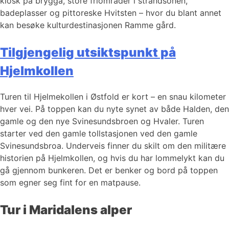
kiosk på brygga, store friområder i strandsonen,
badeplasser og pittoreske Hvitsten – hvor du blant annet
kan besøke kulturdestinasjonen Ramme gård.
Tilgjengelig utsiktspunkt på
Hjelmkollen
Turen til Hjelmekollen i Østfold er kort – en snau kilometer
hver vei. På toppen kan du nyte synet av både Halden, den
gamle og den nye Svinesundsbroen og Hvaler. Turen
starter ved den gamle tollstasjonen ved den gamle
Svinesundsbroa. Underveis finner du skilt om den militære
historien på Hjelmkollen, og hvis du har lommelykt kan du
gå gjennom bunkeren. Det er benker og bord på toppen
som egner seg fint for en matpause.
Tur i Maridalens alper