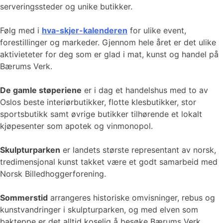
serveringssteder og unike butikker.
Følg med i
hva-skjer-kalenderen
for ulike event,
forestillinger og markeder. Gjennom hele året er det ulike
aktivieteter for deg som er glad i mat, kunst og handel på
Bærums Verk.
De gamle støperiene
er i dag et handelshus med to av
Oslos beste interiørbutikker, flotte klesbutikker, stor
sportsbutikk samt øvrige butikker tilhørende et lokalt
kjøpesenter som apotek og vinmonopol.
Skulpturparken
er landets største representant av norsk,
tredimensjonal kunst takket være et godt samarbeid med
Norsk Billedhoggerforening.
Sommerstid
arrangeres historiske omvisninger, rebus og
kunstvandringer i skulpturparken, og med elven som
bakteppe er det alltid koselig å besøke Bærums Verk,