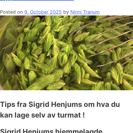
Posted on
9. October 2025
by
Ninni Tranum
Tips fra Sigrid Henjums om hva du
kan lage selv av turmat !
Sigrid Henjums hjemmelagde