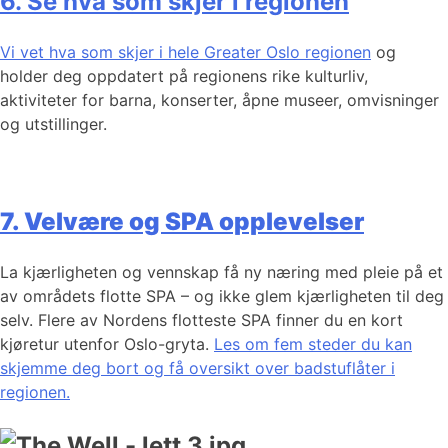
6. Se hva som skjer i regionen
Vi vet hva som skjer i hele Greater Oslo regionen
og
holder deg oppdatert på regionens rike kulturliv,
aktiviteter for barna, konserter, åpne museer, omvisninger
og utstillinger.
7. Velvære og SPA opplevelser
La kjærligheten og vennskap få ny næring med pleie på et
av områdets flotte SPA – og ikke glem kjærligheten til deg
selv. Flere av Nordens flotteste SPA finner du en kort
kjøretur utenfor Oslo-gryta.
Les om fem steder du kan
skjemme deg bort og få oversikt over badstuflåter i
regionen.