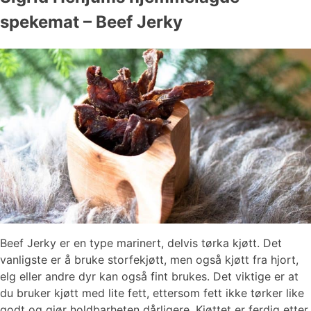
spekemat – Beef Jerky
Beef Jerky er en type marinert, delvis tørka kjøtt. Det
vanligste er å bruke storfekjøtt, men også kjøtt fra hjort,
elg eller andre dyr kan også fint brukes. Det viktige er at
du bruker kjøtt med lite fett, ettersom fett ikke tørker like
godt og gjør holdbarheten dårligere. Kjøttet er ferdig etter