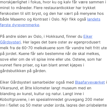
morskjærlighet i fokus, hvor ku og kalv får være sammen i
minst to måneder. Flere restaurantkokker har trykket
ferskosten til sitt bryst, og den har vært på menyene hos
både Maaemo og Kontrast i Oslo. Nýr fikk også
landets
første dyrevernmerke
.
På andre siden av Oslo, i Hokksund, finner du
Eiker
Gårdsysteri
. Her lages det bare oster av egenprodusert
melk fra de 60-70 melkekuene som får vandre helt fritt ute
på jordet. Kuene får selv bestemme når de skal melkes,
sove eller om de vil spise inne eller ute. Ostene, som har
vunnet flere priser, og kan blant annet kjøpes i
gårdsbutikken på gården.
Eiker Gårdsysteri samarbeider også med
Blaafarveværket
i
Vikersund, et åtte kilometer langt museum med en
blanding av kunst, kultur og natur. Langt inne i
Koboltgruvene, i en spesialinnredet gruvegang 200 meter
inn i fjellet og 50 meter under jorda, lagres den prisbelønte