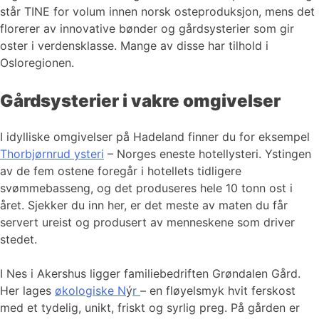
står TINE for volum innen norsk osteproduksjon, mens det
florerer av innovative bønder og gårdsysterier som gir
oster i verdensklasse. Mange av disse har tilhold i
Osloregionen.
Gårdsysterier i vakre omgivelser
I idylliske omgivelser på Hadeland finner du for eksempel
Thorbjørnrud ysteri
– Norges eneste hotellysteri. Ystingen
av de fem ostene foregår i hotellets tidligere
svømmebasseng, og det produseres hele 10 tonn ost i
året. Sjekker du inn her, er det meste av maten du får
servert ureist og produsert av menneskene som driver
stedet.
I Nes i Akershus ligger familiebedriften Grøndalen Gård.
Her lages
økologiske N
ý
r
– en fløyelsmyk hvit ferskost
med et tydelig, unikt, friskt og syrlig preg. På gården er