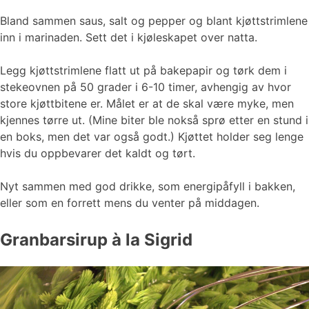
Bland sammen saus, salt og pepper og blant kjøttstrimlene
inn i marinaden. Sett det i kjøleskapet over natta.
Legg kjøttstrimlene flatt ut på bakepapir og tørk dem i
stekeovnen på 50 grader i 6-10 timer, avhengig av hvor
store kjøttbitene er. Målet er at de skal være myke, men
kjennes tørre ut. (Mine biter ble nokså sprø etter en stund i
en boks, men det var også godt.) Kjøttet holder seg lenge
hvis du oppbevarer det kaldt og tørt.
Nyt sammen med god drikke, som energipåfyll i bakken,
eller som en forrett mens du venter på middagen.
Granbarsirup à la Sigrid