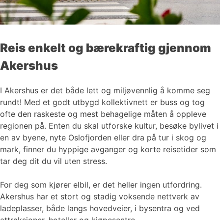
Reis enkelt og bærekraftig gjennom
Akershus
I Akershus er det både lett og miljøvennlig å komme seg
rundt! Med et godt utbygd kollektivnett er buss og tog
ofte den raskeste og mest behagelige måten å oppleve
regionen på. Enten du skal utforske kultur, besøke bylivet i
en av byene, nyte Oslofjorden eller dra på tur i skog og
mark, finner du hyppige avganger og korte reisetider som
tar deg dit du vil uten stress.
For deg som kjører elbil, er det heller ingen utfordring.
Akershus har et stort og stadig voksende nettverk av
ladeplasser, både langs hovedveier, i bysentra og ved
attraksjoner, hoteller og kjøpesentre.