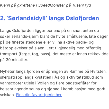
Kjenn på gkreftene i SpeedMonster på TusenFryd
2. ‘Sørlandsidyll’ langs Oslofjorden
Langs Oslofjorden ligger perlene på en snor, enten du
søker sørlands-sjarm blant de hvite småhusene, late dager
på de fineste stendene eller vil ha aktive padle- og
båtopplevelser på sjøen. Lett tilgjengelig med offentlig
transport (ferge, tog, buss), det meste er innen rekkevidde
på 30 minutter.
Nyheter langs fjorden er åpningen av Ramme på Hvitsten,
sherpatrapp langs kyststien i Ås og aktivitetstilbud som
vannscooter utleie i Vollen og flere badstueflåter for
helsebringende sauna og sjøbad i kombinasjon med godt
selskap.
Finn din favorittperle her.