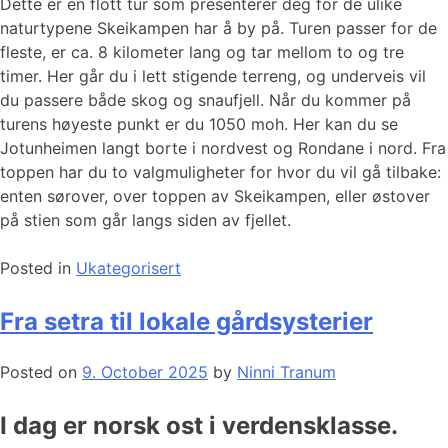
Dette er en flott tur som presenterer deg for de ulike
naturtypene Skeikampen har å by på. Turen passer for de
fleste, er ca. 8 kilometer lang og tar mellom to og tre
timer. Her går du i lett stigende terreng, og underveis vil
du passere både skog og snaufjell. Når du kommer på
turens høyeste punkt er du 1050 moh. Her kan du se
Jotunheimen langt borte i nordvest og Rondane i nord. Fra
toppen har du to valgmuligheter for hvor du vil gå tilbake:
enten sørover, over toppen av Skeikampen, eller østover
på stien som går langs siden av fjellet.
Posted in
Ukategorisert
Fra setra til lokale gårdsysterier
Posted on
9. October 2025
by
Ninni Tranum
I dag er norsk ost i verdensklasse.