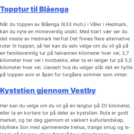
Topptur til Blåenga
Når du toppen av Blåenga (633 moh.) i Våler i Hedmark,
kan du nyte en minneverdig utsikt. Med klart vær ser du
det meste av Hedmark herfra! Det finnes flere alternative
ruter til toppen, så her kan du selv velge om du vil gå på
en familievennlig tur på halvannen kilometer hver vei, 2,7
kilometer hver vei i motbakke, eller ta en lenger tur på 5,5
kilometer hver vei. Uansett hva du velger står det en hytte
på toppen som er åpen for turgåere sommer som vinter.
Kyststien gjennom Vestby
Her kan du velge om du vil gå en langtur på 20 kilometer,
eller ta en kortere tur på deler av kyststien. Ruta er godt
merket, og tar deg gjennom et vakkert kulturlandskap,
idylliske Son med sjarmerende trehus, trange smug og is-