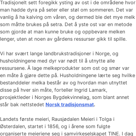
Tradisjonelt sett foregikk ysting av ost i de områdene hvor
man hadde dyra på seter eller støl om sommeren. Det var
vanlig å ha kalving om våren, og dermed ble det mye melk
som måtte brukes på setra. Det å yste ost var en metode
som gjorde at man kunne bruke og oppbevare melken
lenger, uten at noen av gårdens ressurser gikk til spille.
Vi har svært lange landbrukstradisjoner i Norge, og
husholdningene med dyr var nødt til å utnytte alle
ressursene. Å lage melkeprodukter som ost og smør var
en måte å gjøre dette på. Husholdningene lærte seg hvilke
bestanddeler melka består av og hvordan man utnyttet
disse på hver sin måte, forteller Ingrid Lamark,
prosjektleder i Norges Bygdekvinnelag, som blant annet
står bak nettstedet
Norsk tradisjonsmat
.
Landets første meieri, Rausjødalen Meieri i Tolga i
Østerdalen, startet i 1856, og i årene som fulgte
organiserte meieriene seg i samvirkeselskapet TINE. I dag