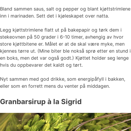
Bland sammen saus, salt og pepper og blant kjøttstrimlene
inn i marinaden. Sett det i kjøleskapet over natta.
Legg kjøttstrimlene flatt ut på bakepapir og tørk dem i
stekeovnen på 50 grader i 6-10 timer, avhengig av hvor
store kjøttbitene er. Målet er at de skal være myke, men
kjennes tørre ut. (Mine biter ble nokså sprø etter en stund i
en boks, men det var også godt.) Kjøttet holder seg lenge
hvis du oppbevarer det kaldt og tørt.
Nyt sammen med god drikke, som energipåfyll i bakken,
eller som en forrett mens du venter på middagen.
Granbarsirup à la Sigrid