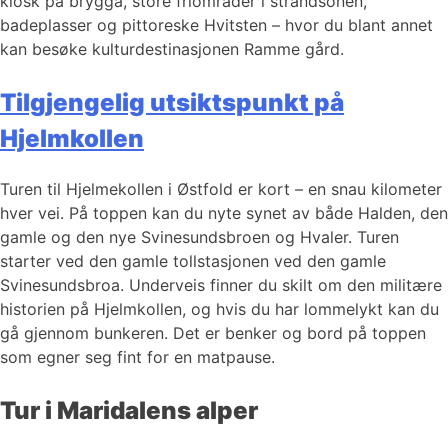
kiosk på brygga, store friområder i strandsonen,
badeplasser og pittoreske Hvitsten – hvor du blant annet
kan besøke kulturdestinasjonen Ramme gård.
Tilgjengelig utsiktspunkt på
Hjelmkollen
Turen til Hjelmekollen i Østfold er kort – en snau kilometer
hver vei. På toppen kan du nyte synet av både Halden, den
gamle og den nye Svinesundsbroen og Hvaler. Turen
starter ved den gamle tollstasjonen ved den gamle
Svinesundsbroa. Underveis finner du skilt om den militære
historien på Hjelmkollen, og hvis du har lommelykt kan du
gå gjennom bunkeren. Det er benker og bord på toppen
som egner seg fint for en matpause.
Tur i Maridalens alper