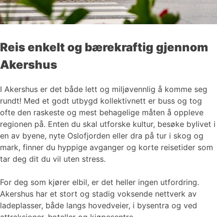
Reis enkelt og bærekraftig gjennom
Akershus
I Akershus er det både lett og miljøvennlig å komme seg
rundt! Med et godt utbygd kollektivnett er buss og tog
ofte den raskeste og mest behagelige måten å oppleve
regionen på. Enten du skal utforske kultur, besøke bylivet i
en av byene, nyte Oslofjorden eller dra på tur i skog og
mark, finner du hyppige avganger og korte reisetider som
tar deg dit du vil uten stress.
For deg som kjører elbil, er det heller ingen utfordring.
Akershus har et stort og stadig voksende nettverk av
ladeplasser, både langs hovedveier, i bysentra og ved
attraksjoner, hoteller og kjøpesentre.