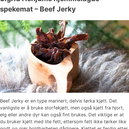
spekemat – Beef Jerky
Beef Jerky er en type marinert, delvis tørka kjøtt. Det
vanligste er å bruke storfekjøtt, men også kjøtt fra hjort,
elg eller andre dyr kan også fint brukes. Det viktige er at
du bruker kjøtt med lite fett, ettersom fett ikke tørker like
godt og gjør holdbarheten dårligere. Kjøttet er ferdig etter