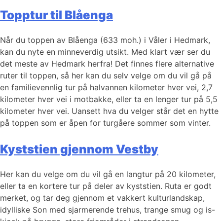
Topptur til Blåenga
Når du toppen av Blåenga (633 moh.) i Våler i Hedmark,
kan du nyte en minneverdig utsikt. Med klart vær ser du
det meste av Hedmark herfra! Det finnes flere alternative
ruter til toppen, så her kan du selv velge om du vil gå på
en familievennlig tur på halvannen kilometer hver vei, 2,7
kilometer hver vei i motbakke, eller ta en lenger tur på 5,5
kilometer hver vei. Uansett hva du velger står det en hytte
på toppen som er åpen for turgåere sommer som vinter.
Kyststien gjennom Vestby
Her kan du velge om du vil gå en langtur på 20 kilometer,
eller ta en kortere tur på deler av kyststien. Ruta er godt
merket, og tar deg gjennom et vakkert kulturlandskap,
idylliske Son med sjarmerende trehus, trange smug og is-