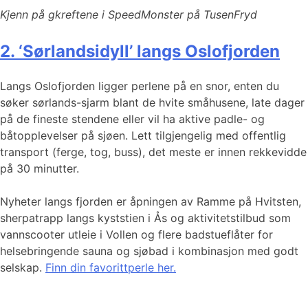
Kjenn på gkreftene i SpeedMonster på TusenFryd
2. ‘Sørlandsidyll’ langs Oslofjorden
Langs Oslofjorden ligger perlene på en snor, enten du
søker sørlands-sjarm blant de hvite småhusene, late dager
på de fineste stendene eller vil ha aktive padle- og
båtopplevelser på sjøen. Lett tilgjengelig med offentlig
transport (ferge, tog, buss), det meste er innen rekkevidde
på 30 minutter.
Nyheter langs fjorden er åpningen av Ramme på Hvitsten,
sherpatrapp langs kyststien i Ås og aktivitetstilbud som
vannscooter utleie i Vollen og flere badstueflåter for
helsebringende sauna og sjøbad i kombinasjon med godt
selskap.
Finn din favorittperle her.