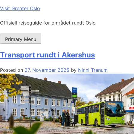
Skip
Visit Greater Oslo
to
content
Offisiell reiseguide for området rundt Oslo
Primary Menu
Transport rundt i Akershus
Posted on
27. November 2025
by
Ninni Tranum