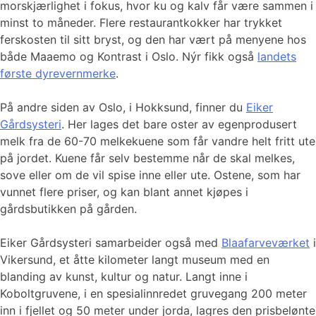
morskjærlighet i fokus, hvor ku og kalv får være sammen i
minst to måneder. Flere restaurantkokker har trykket
ferskosten til sitt bryst, og den har vært på menyene hos
både Maaemo og Kontrast i Oslo. Nýr fikk også
landets
første dyrevernmerke
.
På andre siden av Oslo, i Hokksund, finner du
Eiker
Gårdsysteri
. Her lages det bare oster av egenprodusert
melk fra de 60-70 melkekuene som får vandre helt fritt ute
på jordet. Kuene får selv bestemme når de skal melkes,
sove eller om de vil spise inne eller ute. Ostene, som har
vunnet flere priser, og kan blant annet kjøpes i
gårdsbutikken på gården.
Eiker Gårdsysteri samarbeider også med
Blaafarveværket
i
Vikersund, et åtte kilometer langt museum med en
blanding av kunst, kultur og natur. Langt inne i
Koboltgruvene, i en spesialinnredet gruvegang 200 meter
inn i fjellet og 50 meter under jorda, lagres den prisbelønte