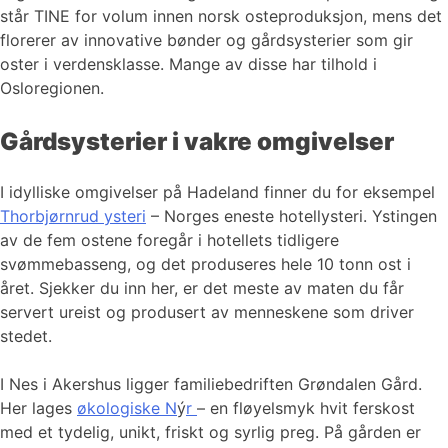
står TINE for volum innen norsk osteproduksjon, mens det
florerer av innovative bønder og gårdsysterier som gir
oster i verdensklasse. Mange av disse har tilhold i
Osloregionen.
Gårdsysterier i vakre omgivelser
I idylliske omgivelser på Hadeland finner du for eksempel
Thorbjørnrud ysteri
– Norges eneste hotellysteri. Ystingen
av de fem ostene foregår i hotellets tidligere
svømmebasseng, og det produseres hele 10 tonn ost i
året. Sjekker du inn her, er det meste av maten du får
servert ureist og produsert av menneskene som driver
stedet.
I Nes i Akershus ligger familiebedriften Grøndalen Gård.
Her lages
økologiske N
ý
r
– en fløyelsmyk hvit ferskost
med et tydelig, unikt, friskt og syrlig preg. På gården er