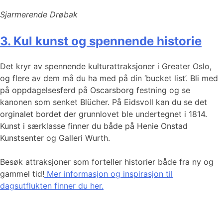
Sjarmerende Drøbak
3. Kul kunst og spennende historie
Det kryr av spennende kulturattraksjoner i Greater Oslo,
og flere av dem må du ha med på din ‘bucket list’. Bli med
på oppdagelsesferd på Oscarsborg festning og se
kanonen som senket Blücher. På Eidsvoll kan du se det
orginalet bordet der grunnlovet ble undertegnet i 1814.
Kunst i særklasse finner du både på Henie Onstad
Kunstsenter og Galleri Wurth.
Besøk attraksjoner som forteller historier både fra ny og
gammel tid!
Mer informasjon og inspirasjon til
dagsutflukten finner du her.