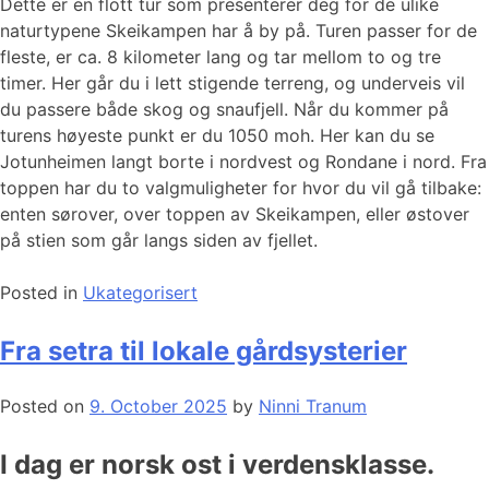
Dette er en flott tur som presenterer deg for de ulike
naturtypene Skeikampen har å by på. Turen passer for de
fleste, er ca. 8 kilometer lang og tar mellom to og tre
timer. Her går du i lett stigende terreng, og underveis vil
du passere både skog og snaufjell. Når du kommer på
turens høyeste punkt er du 1050 moh. Her kan du se
Jotunheimen langt borte i nordvest og Rondane i nord. Fra
toppen har du to valgmuligheter for hvor du vil gå tilbake:
enten sørover, over toppen av Skeikampen, eller østover
på stien som går langs siden av fjellet.
Posted in
Ukategorisert
Fra setra til lokale gårdsysterier
Posted on
9. October 2025
by
Ninni Tranum
I dag er norsk ost i verdensklasse.