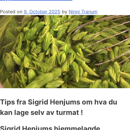
Posted on
9. October 2025
by
Ninni Tranum
Tips fra Sigrid Henjums om hva du
kan lage selv av turmat !
Sigrid Henjums hjemmelagde