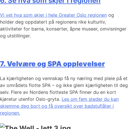
6. Se hva som skjer i regionen
Vi vet hva som skjer i hele Greater Oslo regionen
og
holder deg oppdatert på regionens rike kulturliv,
aktiviteter for barna, konserter, åpne museer, omvisninger
og utstillinger.
7. Velvære og SPA opplevelser
La kjærligheten og vennskap få ny næring med pleie på et
av områdets flotte SPA – og ikke glem kjærligheten til deg
selv. Flere av Nordens flotteste SPA finner du en kort
kjøretur utenfor Oslo-gryta.
Les om fem steder du kan
skjemme deg bort og få oversikt over badstuflåter i
regionen.