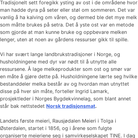
Tradisjonelt sett foregikk ysting av ost i de områdene hvor
man hadde dyra på seter eller støl om sommeren. Det var
vanlig å ha kalving om våren, og dermed ble det mye melk
som måtte brukes på setra. Det å yste ost var en metode
som gjorde at man kunne bruke og oppbevare melken
lenger, uten at noen av gårdens ressurser gikk til spille.
Vi har svært lange landbrukstradisjoner i Norge, og
husholdningene med dyr var nødt til å utnytte alle
ressursene. Å lage melkeprodukter som ost og smør var
en måte å gjøre dette på. Husholdningene lærte seg hvilke
bestanddeler melka består av og hvordan man utnyttet
disse på hver sin måte, forteller Ingrid Lamark,
prosjektleder i Norges Bygdekvinnelag, som blant annet
står bak nettstedet
Norsk tradisjonsmat
.
Landets første meieri, Rausjødalen Meieri i Tolga i
Østerdalen, startet i 1856, og i årene som fulgte
organiserte meieriene seg i samvirkeselskapet TINE. I dag