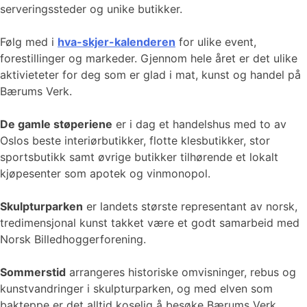
serveringssteder og unike butikker.
Følg med i
hva-skjer-kalenderen
for ulike event,
forestillinger og markeder. Gjennom hele året er det ulike
aktivieteter for deg som er glad i mat, kunst og handel på
Bærums Verk.
De gamle støperiene
er i dag et handelshus med to av
Oslos beste interiørbutikker, flotte klesbutikker, stor
sportsbutikk samt øvrige butikker tilhørende et lokalt
kjøpesenter som apotek og vinmonopol.
Skulpturparken
er landets største representant av norsk,
tredimensjonal kunst takket være et godt samarbeid med
Norsk Billedhoggerforening.
Sommerstid
arrangeres historiske omvisninger, rebus og
kunstvandringer i skulpturparken, og med elven som
bakteppe er det alltid koselig å besøke Bærums Verk,