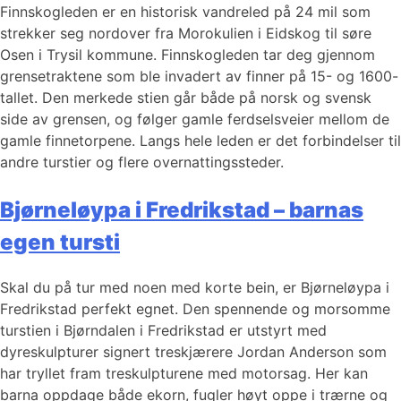
Finnskogleden er en historisk vandreled på 24 mil som
strekker seg nordover fra Morokulien i Eidskog til søre
Osen i Trysil kommune. Finnskogleden tar deg gjennom
grensetraktene som ble invadert av finner på 15- og 1600-
tallet. Den merkede stien går både på norsk og svensk
side av grensen, og følger gamle ferdselsveier mellom de
gamle finnetorpene. Langs hele leden er det forbindelser til
andre turstier og flere overnattingssteder.
Bjørneløypa i Fredrikstad – barnas
egen tursti
Skal du på tur med noen med korte bein, er Bjørneløypa i
Fredrikstad perfekt egnet. Den spennende og morsomme
turstien i Bjørndalen i Fredrikstad er utstyrt med
dyreskulpturer signert treskjærere Jordan Anderson som
har tryllet fram treskulpturene med motorsag. Her kan
barna oppdage både ekorn, fugler høyt oppe i trærne og