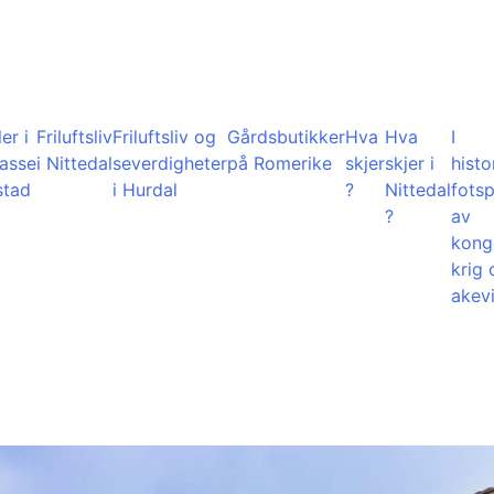
er i
Friluftsliv
Friluftsliv og
Gårdsbutikker
Hva
Hva
I
lasse
i Nittedal
severdigheter
på Romerike
skjer
skjer i
histo
stad
i Hurdal
?
Nittedal
fots
?
av
kong
krig 
akevi