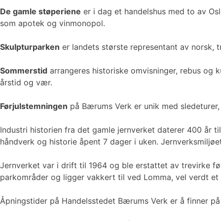
De gamle støperiene
er i dag et handelshus med to av Oslos
som apotek og vinmonopol.
Skulpturparken
er landets største representant av norsk,
Sommerstid
arrangeres historiske omvisninger, rebus og k
årstid og vær.
Førjulstemningen
på Bærums Verk er unik med sledeturer, b
Industri historien fra det gamle jernverket daterer 400 år 
håndverk og historie åpent 7 dager i uken. Jernverksmiljøe
Jernverket var i drift til 1964 og ble erstattet av trevirk
parkområder og ligger vakkert til ved Lomma, vel verdt et
Åpningstider på Handelsstedet Bærums Verk er å finner p