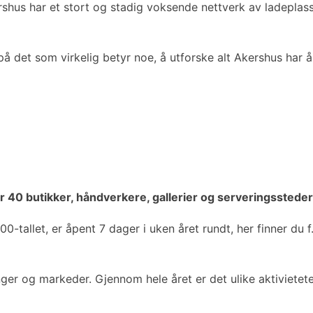
kershus har et stort og stadig voksende nettverk av ladeplas
å det som virkelig betyr noe, å utforske alt Akershus har å
 40 butikker, håndverkere, gallerier og serveringssteder
-tallet, er åpent 7 dager i uken året rundt, her finner du f.
linger og markeder. Gjennom hele året er det ulike aktiviet