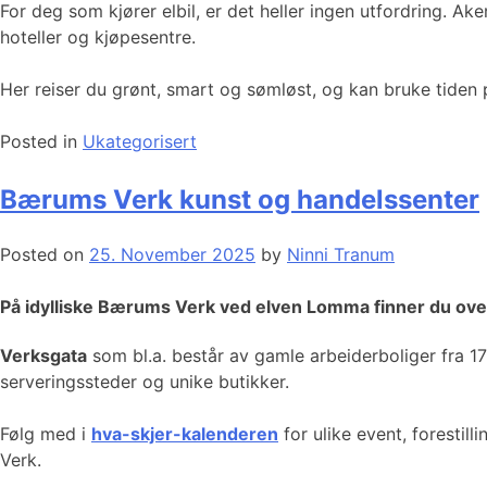
For deg som kjører elbil, er det heller ingen utfordring. A
hoteller og kjøpesentre.
Her reiser du grønt, smart og sømløst, og kan bruke tiden p
Posted in
Ukategorisert
Bærums Verk kunst og handelssenter
Posted on
25. November 2025
by
Ninni Tranum
På idylliske Bærums Verk ved elven Lomma finner du over
Verksgata
som bl.a. består av gamle arbeiderboliger fra 1700
serveringssteder og unike butikker.
Følg med i
hva-skjer-kalenderen
for ulike event, forestil
Verk.