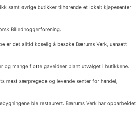
tikk samt øvrige butikker tilhørende et lokalt kjøpesenter
orsk Billedhoggerforening.
e er det alltid koselig å besøke Bærums Verk, uansett
r og mange flotte gaveideer blant utvalget i butikkene.
andets mest særpregede og levende senter for handel,
e trebygningene ble restaurert. Bærums Verk har opparbeidet