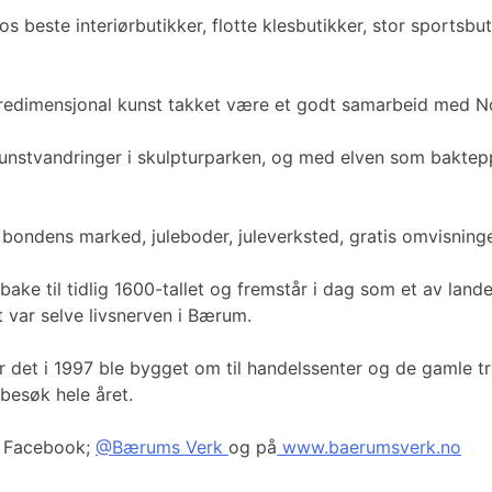
 beste interiørbutikker, flotte klesbutikker, stor sportsbu
 tredimensjonal kunst takket være et godt samarbeid med N
unstvandringer i skulpturparken, og med elven som baktepp
ondens marked, juleboder, juleverksted, gratis omvisninge
tilbake til tidlig 1600-tallet og fremstår i dag som et av l
t var selve livsnerven i Bærum.
e før det i 1997 ble bygget om til handelssenter og de gaml
 besøk hele året.
å Facebook;
@Bærums Verk
og på
www.baerumsverk.no