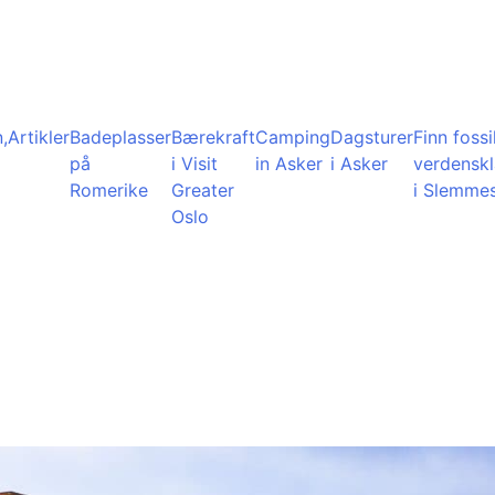
,
Artikler
Badeplasser
Bærekraft
Camping
Dagsturer
Finn fossil
på
i Visit
in Asker
i Asker
verdensk
Romerike
Greater
i Slemme
Oslo