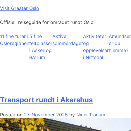
Skip
Visit Greater Oslo
to
content
Offisiell reiseguide for området rundt Oslo
11 fine turer i
5 fine
Aktive
Aktiviteter
Amundsen
Osloregionen
teltplasser
sommerdager
og
er du
i Asker og
opplevelser
hjemme?
Bærum
i Nittedal
Transport rundt i Akershus
Posted on
27. November 2025
by
Ninni Tranum