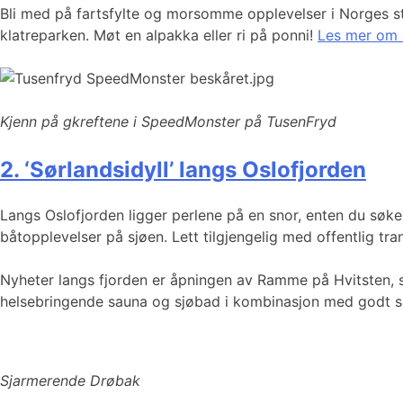
Bli med på fartsfylte og morsomme opplevelser i Norges stø
klatreparken. Møt en alpakka eller ri på ponni!
Les mer om a
Kjenn på gkreftene i SpeedMonster på TusenFryd
2. ‘Sørlandsidyll’ langs Oslofjorden
Langs Oslofjorden ligger perlene på en snor, enten du søker
båtopplevelser på sjøen. Lett tilgjengelig med offentlig tr
Nyheter langs fjorden er åpningen av Ramme på Hvitsten, she
helsebringende sauna og sjøbad i kombinasjon med godt s
Sjarmerende Drøbak