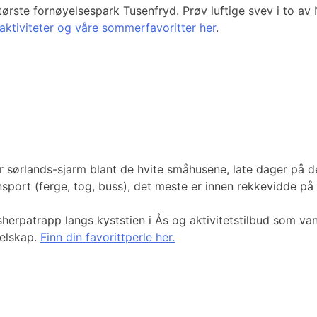
rste fornøyelsespark Tusenfryd. Prøv luftige svev i to av 
ktiviteter og våre sommerfavoritter her
.
 sørlands-sjarm blant de hvite småhusene, late dager på de 
ansport (ferge, tog, buss), det meste er innen rekkevidde på
rpatrapp langs kyststien i Ås og aktivitetstilbud som vanns
elskap.
Finn din favorittperle her.