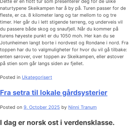
Dette er en flott tur som presenterer deg for de ulike
naturtypene Skeikampen har å by på. Turen passer for de
fleste, er ca. 8 kilometer lang og tar mellom to og tre
timer. Her går du i lett stigende terreng, og underveis vil
du passere både skog og snaufjell. Når du kommer på
turens høyeste punkt er du 1050 moh. Her kan du se
Jotunheimen langt borte i nordvest og Rondane i nord. Fra
toppen har du to valgmuligheter for hvor du vil gå tilbake:
enten sørover, over toppen av Skeikampen, eller østover
på stien som går langs siden av fjellet.
Posted in
Ukategorisert
Fra setra til lokale gårdsysterier
Posted on
9. October 2025
by
Ninni Tranum
I dag er norsk ost i verdensklasse.