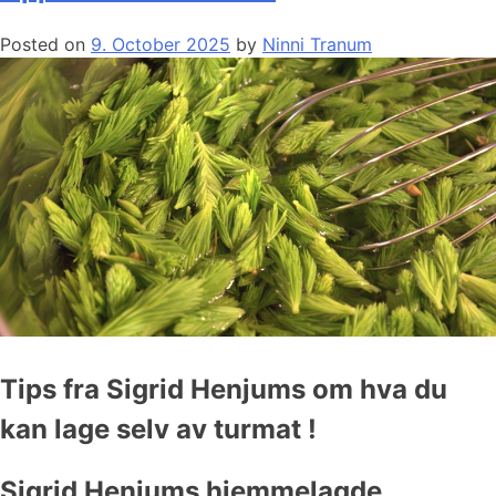
Posted on
9. October 2025
by
Ninni Tranum
Tips fra Sigrid Henjums om hva du
kan lage selv av turmat !
Sigrid Henjums hjemmelagde