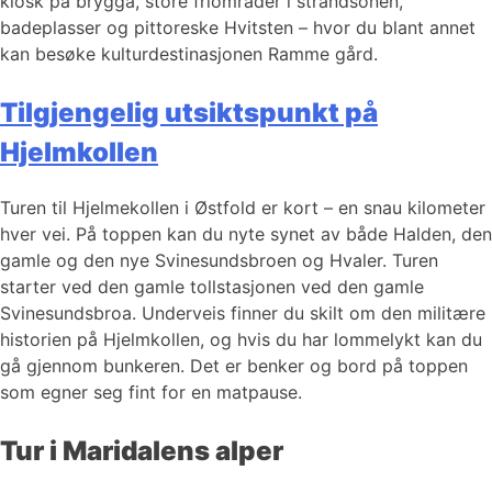
kiosk på brygga, store friområder i strandsonen,
badeplasser og pittoreske Hvitsten – hvor du blant annet
kan besøke kulturdestinasjonen Ramme gård.
Tilgjengelig utsiktspunkt på
Hjelmkollen
Turen til Hjelmekollen i Østfold er kort – en snau kilometer
hver vei. På toppen kan du nyte synet av både Halden, den
gamle og den nye Svinesundsbroen og Hvaler. Turen
starter ved den gamle tollstasjonen ved den gamle
Svinesundsbroa. Underveis finner du skilt om den militære
historien på Hjelmkollen, og hvis du har lommelykt kan du
gå gjennom bunkeren. Det er benker og bord på toppen
som egner seg fint for en matpause.
Tur i Maridalens alper