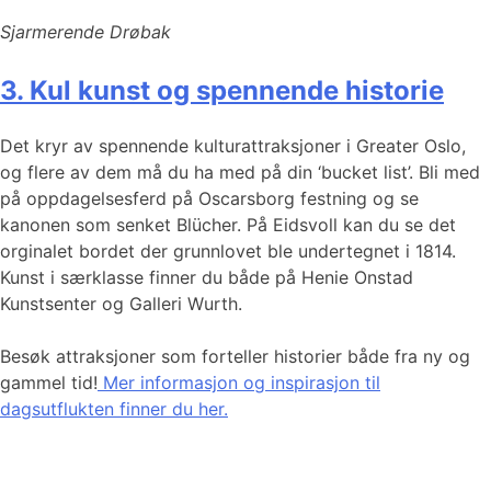
Sjarmerende Drøbak
3. Kul kunst og spennende historie
Det kryr av spennende kulturattraksjoner i Greater Oslo,
og flere av dem må du ha med på din ‘bucket list’. Bli med
på oppdagelsesferd på Oscarsborg festning og se
kanonen som senket Blücher. På Eidsvoll kan du se det
orginalet bordet der grunnlovet ble undertegnet i 1814.
Kunst i særklasse finner du både på Henie Onstad
Kunstsenter og Galleri Wurth.
Besøk attraksjoner som forteller historier både fra ny og
gammel tid!
Mer informasjon og inspirasjon til
dagsutflukten finner du her.