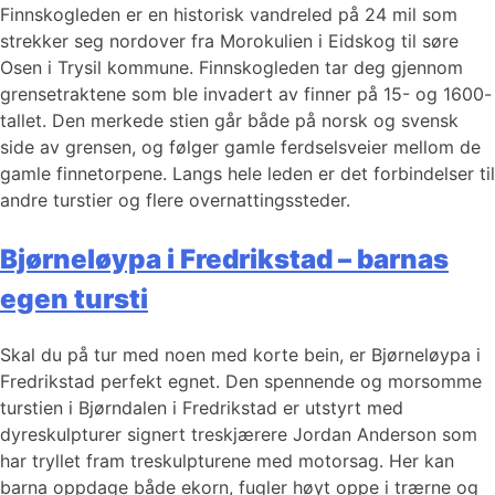
Finnskogleden er en historisk vandreled på 24 mil som
strekker seg nordover fra Morokulien i Eidskog til søre
Osen i Trysil kommune. Finnskogleden tar deg gjennom
grensetraktene som ble invadert av finner på 15- og 1600-
tallet. Den merkede stien går både på norsk og svensk
side av grensen, og følger gamle ferdselsveier mellom de
gamle finnetorpene. Langs hele leden er det forbindelser til
andre turstier og flere overnattingssteder.
Bjørneløypa i Fredrikstad – barnas
egen tursti
Skal du på tur med noen med korte bein, er Bjørneløypa i
Fredrikstad perfekt egnet. Den spennende og morsomme
turstien i Bjørndalen i Fredrikstad er utstyrt med
dyreskulpturer signert treskjærere Jordan Anderson som
har tryllet fram treskulpturene med motorsag. Her kan
barna oppdage både ekorn, fugler høyt oppe i trærne og