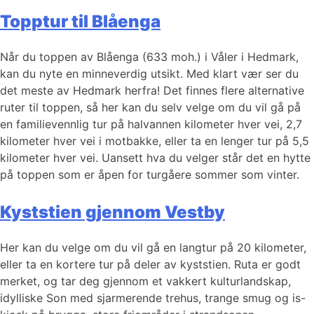
Topptur til Blåenga
Når du toppen av Blåenga (633 moh.) i Våler i Hedmark,
kan du nyte en minneverdig utsikt. Med klart vær ser du
det meste av Hedmark herfra! Det finnes flere alternative
ruter til toppen, så her kan du selv velge om du vil gå på
en familievennlig tur på halvannen kilometer hver vei, 2,7
kilometer hver vei i motbakke, eller ta en lenger tur på 5,5
kilometer hver vei. Uansett hva du velger står det en hytte
på toppen som er åpen for turgåere sommer som vinter.
Kyststien gjennom Vestby
Her kan du velge om du vil gå en langtur på 20 kilometer,
eller ta en kortere tur på deler av kyststien. Ruta er godt
merket, og tar deg gjennom et vakkert kulturlandskap,
idylliske Son med sjarmerende trehus, trange smug og is-