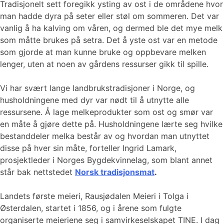
Tradisjonelt sett foregikk ysting av ost i de områdene hvor
man hadde dyra på seter eller støl om sommeren. Det var
vanlig å ha kalving om våren, og dermed ble det mye melk
som måtte brukes på setra. Det å yste ost var en metode
som gjorde at man kunne bruke og oppbevare melken
lenger, uten at noen av gårdens ressurser gikk til spille.
Vi har svært lange landbrukstradisjoner i Norge, og
husholdningene med dyr var nødt til å utnytte alle
ressursene. Å lage melkeprodukter som ost og smør var
en måte å gjøre dette på. Husholdningene lærte seg hvilke
bestanddeler melka består av og hvordan man utnyttet
disse på hver sin måte, forteller Ingrid Lamark,
prosjektleder i Norges Bygdekvinnelag, som blant annet
står bak nettstedet
Norsk tradisjonsmat
.
Landets første meieri, Rausjødalen Meieri i Tolga i
Østerdalen, startet i 1856, og i årene som fulgte
organiserte meieriene seg i samvirkeselskapet TINE. I dag