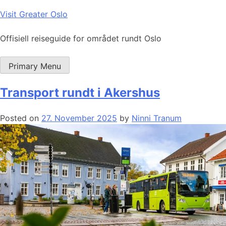
Skip
Visit Greater Oslo
to
content
Offisiell reiseguide for området rundt Oslo
Primary Menu
Transport rundt i Akershus
Posted on
27. November 2025
by
Ninni Tranum