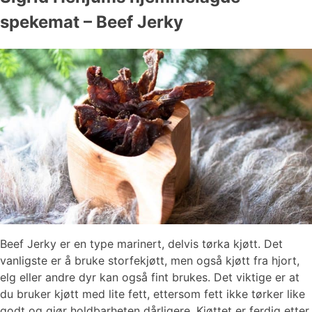
spekemat – Beef Jerky
Beef Jerky er en type marinert, delvis tørka kjøtt. Det
vanligste er å bruke storfekjøtt, men også kjøtt fra hjort,
elg eller andre dyr kan også fint brukes. Det viktige er at
du bruker kjøtt med lite fett, ettersom fett ikke tørker like
godt og gjør holdbarheten dårligere. Kjøttet er ferdig etter