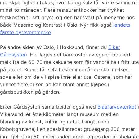
morskjærlighet i fokus, hvor ku og kalv får være sammen i
minst to måneder. Flere restaurantkokker har trykket
ferskosten til sitt bryst, og den har vært på menyene hos
både Maaemo og Kontrast i Oslo. Nýr fikk også
landets
første dyrevernmerke
.
På andre siden av Oslo, i Hokksund, finner du
Eiker
Gårdsysteri
. Her lages det bare oster av egenprodusert
melk fra de 60-70 melkekuene som får vandre helt fritt ute
på jordet. Kuene får selv bestemme når de skal melkes,
sove eller om de vil spise inne eller ute. Ostene, som har
vunnet flere priser, og kan blant annet kjøpes i
gårdsbutikken på gården.
Eiker Gårdsysteri samarbeider også med
Blaafarveværket
i
Vikersund, et åtte kilometer langt museum med en
blanding av kunst, kultur og natur. Langt inne i
Koboltgruvene, i en spesialinnredet gruvegang 200 meter
inn i fjellet og 50 meter under jorda, lagres den prisbelønte