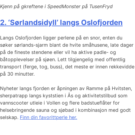
Kjenn på gkreftene i SpeedMonster på TusenFryd
2. ‘Sørlandsidyll’ langs Oslofjorden
Langs Oslofjorden ligger perlene på en snor, enten du
søker sørlands-sjarm blant de hvite småhusene, late dager
på de fineste stendene eller vil ha aktive padle- og
båtopplevelser på sjøen. Lett tilgjengelig med offentlig
transport (ferge, tog, buss), det meste er innen rekkevidde
på 30 minutter.
Nyheter langs fjorden er åpningen av Ramme på Hvitsten,
sherpatrapp langs kyststien i Ås og aktivitetstilbud som
vannscooter utleie i Vollen og flere badstueflåter for
helsebringende sauna og sjøbad i kombinasjon med godt
selskap.
Finn din favorittperle her.