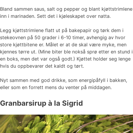
Bland sammen saus, salt og pepper og blant kjøttstrimlene
inn i marinaden. Sett det i kjøleskapet over natta.
Legg kjøttstrimlene flatt ut på bakepapir og tørk dem i
stekeovnen på 50 grader i 6-10 timer, avhengig av hvor
store kjøttbitene er. Målet er at de skal være myke, men
kjennes tørre ut. (Mine biter ble nokså sprø etter en stund i
en boks, men det var også godt.) Kjøttet holder seg lenge
hvis du oppbevarer det kaldt og tørt.
Nyt sammen med god drikke, som energipåfyll i bakken,
eller som en forrett mens du venter på middagen.
Granbarsirup à la Sigrid