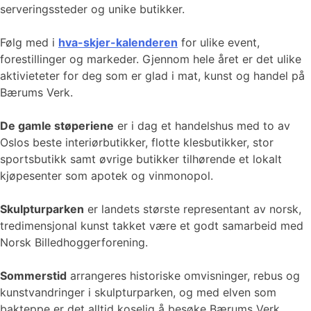
serveringssteder og unike butikker.
Følg med i
hva-skjer-kalenderen
for ulike event,
forestillinger og markeder. Gjennom hele året er det ulike
aktivieteter for deg som er glad i mat, kunst og handel på
Bærums Verk.
De gamle støperiene
er i dag et handelshus med to av
Oslos beste interiørbutikker, flotte klesbutikker, stor
sportsbutikk samt øvrige butikker tilhørende et lokalt
kjøpesenter som apotek og vinmonopol.
Skulpturparken
er landets største representant av norsk,
tredimensjonal kunst takket være et godt samarbeid med
Norsk Billedhoggerforening.
Sommerstid
arrangeres historiske omvisninger, rebus og
kunstvandringer i skulpturparken, og med elven som
bakteppe er det alltid koselig å besøke Bærums Verk,