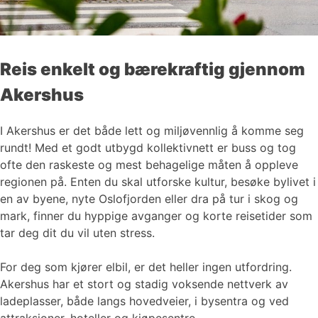
Reis enkelt og bærekraftig gjennom
Akershus
I Akershus er det både lett og miljøvennlig å komme seg
rundt! Med et godt utbygd kollektivnett er buss og tog
ofte den raskeste og mest behagelige måten å oppleve
regionen på. Enten du skal utforske kultur, besøke bylivet i
en av byene, nyte Oslofjorden eller dra på tur i skog og
mark, finner du hyppige avganger og korte reisetider som
tar deg dit du vil uten stress.
For deg som kjører elbil, er det heller ingen utfordring.
Akershus har et stort og stadig voksende nettverk av
ladeplasser, både langs hovedveier, i bysentra og ved
attraksjoner, hoteller og kjøpesentre.