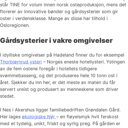
står TINE for volum innen norsk osteproduksjon, mens det
florerer av innovative bønder og gårdsysterier som gir
oster i verdensklasse. Mange av disse har tilhold i
Osloregionen.
Gårdsysterier i vakre omgivelser
I idylliske omgivelser på Hadeland finner du for eksempel
Thorbjørnrud ysteri
– Norges eneste hotellysteri. Ystingen
av de fem ostene foregår i hotellets tidligere
svømmebasseng, og det produseres hele 10 tonn ost i
året. Sjekker du inn her, er det meste av maten du får
servert ureist og produsert av menneskene som driver
stedet.
I Nes i Akershus ligger familiebedriften Grøndalen Gård.
Her lages
økologiske N
ý
r
– en fløyelsmyk hvit ferskost
med et tydelig, unikt, friskt og syrlig preg. På gården er