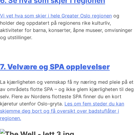
6. Se hva som skjer i regionen
Vi vet hva som skjer i hele Greater Oslo regionen
og
holder deg oppdatert på regionens rike kulturliv,
aktiviteter for barna, konserter, åpne museer, omvisninger
og utstillinger.
7. Velvære og SPA opplevelser
La kjærligheten og vennskap få ny næring med pleie på et
av områdets flotte SPA – og ikke glem kjærligheten til deg
selv. Flere av Nordens flotteste SPA finner du en kort
kjøretur utenfor Oslo-gryta.
Les om fem steder du kan
skjemme deg bort og få oversikt over badstuflåter i
regionen.