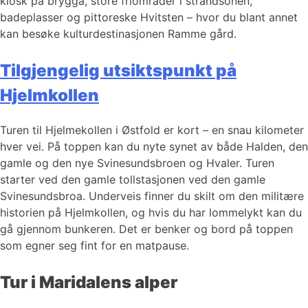
kiosk på brygga, store friområder i strandsonen,
badeplasser og pittoreske Hvitsten – hvor du blant annet
kan besøke kulturdestinasjonen Ramme gård.
Tilgjengelig utsiktspunkt på
Hjelmkollen
Turen til Hjelmekollen i Østfold er kort – en snau kilometer
hver vei. På toppen kan du nyte synet av både Halden, den
gamle og den nye Svinesundsbroen og Hvaler. Turen
starter ved den gamle tollstasjonen ved den gamle
Svinesundsbroa. Underveis finner du skilt om den militære
historien på Hjelmkollen, og hvis du har lommelykt kan du
gå gjennom bunkeren. Det er benker og bord på toppen
som egner seg fint for en matpause.
Tur i Maridalens alper