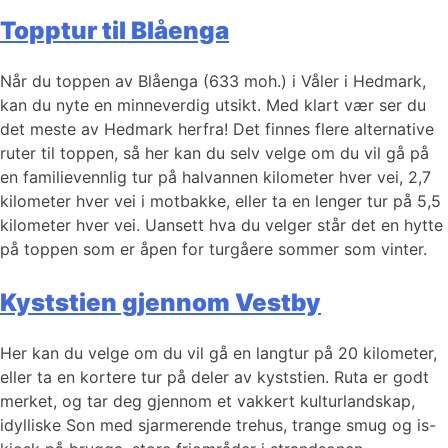
Topptur til Blåenga
Når du toppen av Blåenga (633 moh.) i Våler i Hedmark,
kan du nyte en minneverdig utsikt. Med klart vær ser du
det meste av Hedmark herfra! Det finnes flere alternative
ruter til toppen, så her kan du selv velge om du vil gå på
en familievennlig tur på halvannen kilometer hver vei, 2,7
kilometer hver vei i motbakke, eller ta en lenger tur på 5,5
kilometer hver vei. Uansett hva du velger står det en hytte
på toppen som er åpen for turgåere sommer som vinter.
Kyststien gjennom Vestby
Her kan du velge om du vil gå en langtur på 20 kilometer,
eller ta en kortere tur på deler av kyststien. Ruta er godt
merket, og tar deg gjennom et vakkert kulturlandskap,
idylliske Son med sjarmerende trehus, trange smug og is-