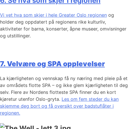
6. Se hva som skjer i regionen
Vi vet hva som skjer i hele Greater Oslo regionen
og
holder deg oppdatert på regionens rike kulturliv,
aktiviteter for barna, konserter, åpne museer, omvisninger
og utstillinger.
7. Velvære og SPA opplevelser
La kjærligheten og vennskap få ny næring med pleie på et
av områdets flotte SPA – og ikke glem kjærligheten til deg
selv. Flere av Nordens flotteste SPA finner du en kort
kjøretur utenfor Oslo-gryta.
Les om fem steder du kan
skjemme deg bort og få oversikt over badstuflåter i
regionen.