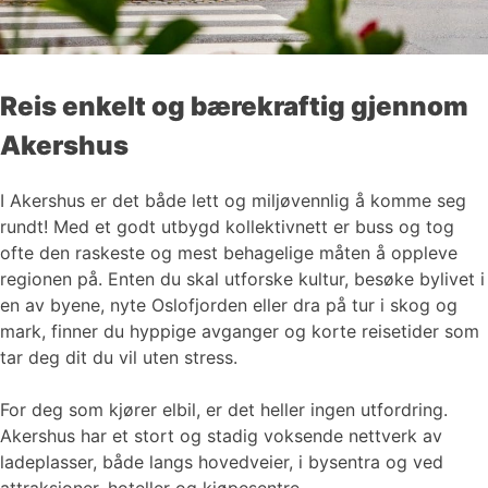
Reis enkelt og bærekraftig gjennom
Akershus
I Akershus er det både lett og miljøvennlig å komme seg
rundt! Med et godt utbygd kollektivnett er buss og tog
ofte den raskeste og mest behagelige måten å oppleve
regionen på. Enten du skal utforske kultur, besøke bylivet i
en av byene, nyte Oslofjorden eller dra på tur i skog og
mark, finner du hyppige avganger og korte reisetider som
tar deg dit du vil uten stress.
For deg som kjører elbil, er det heller ingen utfordring.
Akershus har et stort og stadig voksende nettverk av
ladeplasser, både langs hovedveier, i bysentra og ved
attraksjoner, hoteller og kjøpesentre.