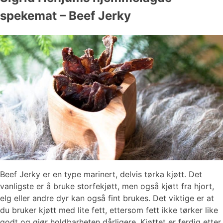
spekemat – Beef Jerky
Beef Jerky er en type marinert, delvis tørka kjøtt. Det
vanligste er å bruke storfekjøtt, men også kjøtt fra hjort,
elg eller andre dyr kan også fint brukes. Det viktige er at
du bruker kjøtt med lite fett, ettersom fett ikke tørker like
godt og gjør holdbarheten dårligere. Kjøttet er ferdig etter