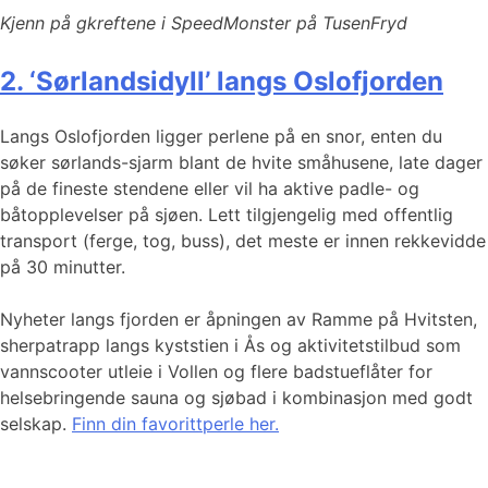
Kjenn på gkreftene i SpeedMonster på TusenFryd
2. ‘Sørlandsidyll’ langs Oslofjorden
Langs Oslofjorden ligger perlene på en snor, enten du
søker sørlands-sjarm blant de hvite småhusene, late dager
på de fineste stendene eller vil ha aktive padle- og
båtopplevelser på sjøen. Lett tilgjengelig med offentlig
transport (ferge, tog, buss), det meste er innen rekkevidde
på 30 minutter.
Nyheter langs fjorden er åpningen av Ramme på Hvitsten,
sherpatrapp langs kyststien i Ås og aktivitetstilbud som
vannscooter utleie i Vollen og flere badstueflåter for
helsebringende sauna og sjøbad i kombinasjon med godt
selskap.
Finn din favorittperle her.