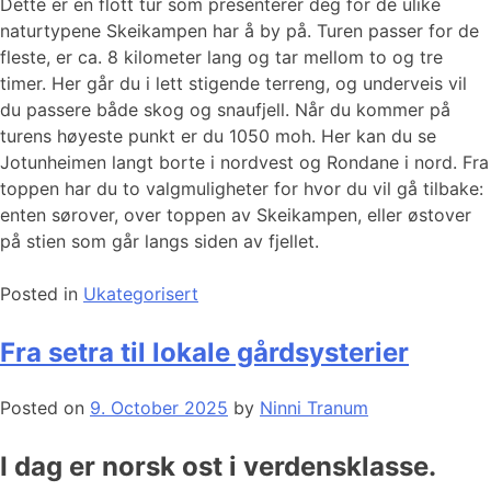
Dette er en flott tur som presenterer deg for de ulike
naturtypene Skeikampen har å by på. Turen passer for de
fleste, er ca. 8 kilometer lang og tar mellom to og tre
timer. Her går du i lett stigende terreng, og underveis vil
du passere både skog og snaufjell. Når du kommer på
turens høyeste punkt er du 1050 moh. Her kan du se
Jotunheimen langt borte i nordvest og Rondane i nord. Fra
toppen har du to valgmuligheter for hvor du vil gå tilbake:
enten sørover, over toppen av Skeikampen, eller østover
på stien som går langs siden av fjellet.
Posted in
Ukategorisert
Fra setra til lokale gårdsysterier
Posted on
9. October 2025
by
Ninni Tranum
I dag er norsk ost i verdensklasse.