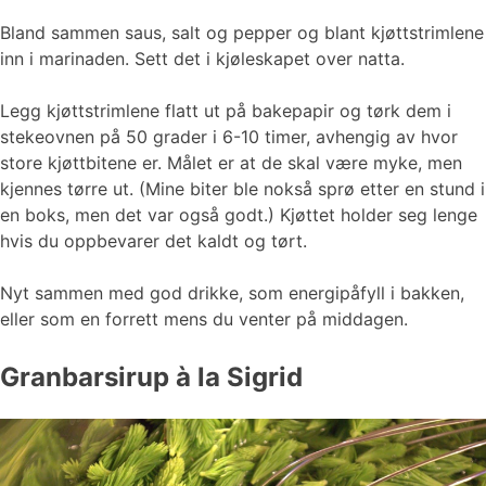
Bland sammen saus, salt og pepper og blant kjøttstrimlene
inn i marinaden. Sett det i kjøleskapet over natta.
Legg kjøttstrimlene flatt ut på bakepapir og tørk dem i
stekeovnen på 50 grader i 6-10 timer, avhengig av hvor
store kjøttbitene er. Målet er at de skal være myke, men
kjennes tørre ut. (Mine biter ble nokså sprø etter en stund i
en boks, men det var også godt.) Kjøttet holder seg lenge
hvis du oppbevarer det kaldt og tørt.
Nyt sammen med god drikke, som energipåfyll i bakken,
eller som en forrett mens du venter på middagen.
Granbarsirup à la Sigrid