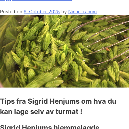
Posted on
9. October 2025
by
Ninni Tranum
Tips fra Sigrid Henjums om hva du
kan lage selv av turmat !
Sigrid Henjums hjemmelagde