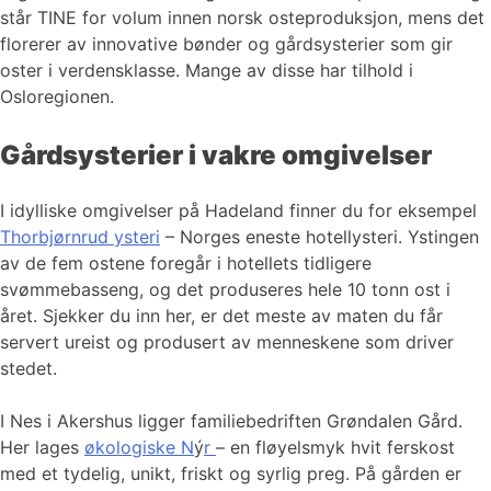
står TINE for volum innen norsk osteproduksjon, mens det
florerer av innovative bønder og gårdsysterier som gir
oster i verdensklasse. Mange av disse har tilhold i
Osloregionen.
Gårdsysterier i vakre omgivelser
I idylliske omgivelser på Hadeland finner du for eksempel
Thorbjørnrud ysteri
– Norges eneste hotellysteri. Ystingen
av de fem ostene foregår i hotellets tidligere
svømmebasseng, og det produseres hele 10 tonn ost i
året. Sjekker du inn her, er det meste av maten du får
servert ureist og produsert av menneskene som driver
stedet.
I Nes i Akershus ligger familiebedriften Grøndalen Gård.
Her lages
økologiske N
ý
r
– en fløyelsmyk hvit ferskost
med et tydelig, unikt, friskt og syrlig preg. På gården er