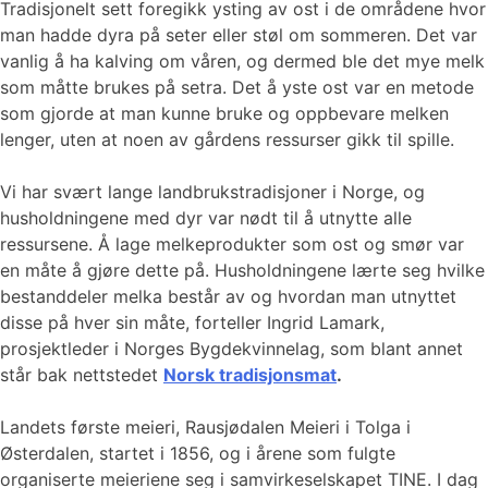
Tradisjonelt sett foregikk ysting av ost i de områdene hvor
man hadde dyra på seter eller støl om sommeren. Det var
vanlig å ha kalving om våren, og dermed ble det mye melk
som måtte brukes på setra. Det å yste ost var en metode
som gjorde at man kunne bruke og oppbevare melken
lenger, uten at noen av gårdens ressurser gikk til spille.
Vi har svært lange landbrukstradisjoner i Norge, og
husholdningene med dyr var nødt til å utnytte alle
ressursene. Å lage melkeprodukter som ost og smør var
en måte å gjøre dette på. Husholdningene lærte seg hvilke
bestanddeler melka består av og hvordan man utnyttet
disse på hver sin måte, forteller Ingrid Lamark,
prosjektleder i Norges Bygdekvinnelag, som blant annet
står bak nettstedet
Norsk tradisjonsmat
.
Landets første meieri, Rausjødalen Meieri i Tolga i
Østerdalen, startet i 1856, og i årene som fulgte
organiserte meieriene seg i samvirkeselskapet TINE. I dag