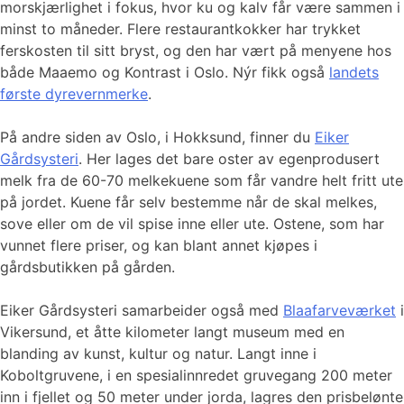
morskjærlighet i fokus, hvor ku og kalv får være sammen i
minst to måneder. Flere restaurantkokker har trykket
ferskosten til sitt bryst, og den har vært på menyene hos
både Maaemo og Kontrast i Oslo. Nýr fikk også
landets
første dyrevernmerke
.
På andre siden av Oslo, i Hokksund, finner du
Eiker
Gårdsysteri
. Her lages det bare oster av egenprodusert
melk fra de 60-70 melkekuene som får vandre helt fritt ute
på jordet. Kuene får selv bestemme når de skal melkes,
sove eller om de vil spise inne eller ute. Ostene, som har
vunnet flere priser, og kan blant annet kjøpes i
gårdsbutikken på gården.
Eiker Gårdsysteri samarbeider også med
Blaafarveværket
i
Vikersund, et åtte kilometer langt museum med en
blanding av kunst, kultur og natur. Langt inne i
Koboltgruvene, i en spesialinnredet gruvegang 200 meter
inn i fjellet og 50 meter under jorda, lagres den prisbelønte