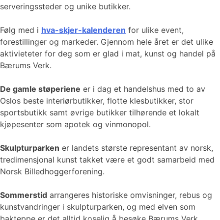
serveringssteder og unike butikker.
Følg med i
hva-skjer-kalenderen
for ulike event,
forestillinger og markeder. Gjennom hele året er det ulike
aktivieteter for deg som er glad i mat, kunst og handel på
Bærums Verk.
De gamle støperiene
er i dag et handelshus med to av
Oslos beste interiørbutikker, flotte klesbutikker, stor
sportsbutikk samt øvrige butikker tilhørende et lokalt
kjøpesenter som apotek og vinmonopol.
Skulpturparken
er landets største representant av norsk,
tredimensjonal kunst takket være et godt samarbeid med
Norsk Billedhoggerforening.
Sommerstid
arrangeres historiske omvisninger, rebus og
kunstvandringer i skulpturparken, og med elven som
bakteppe er det alltid koselig å besøke Bærums Verk,