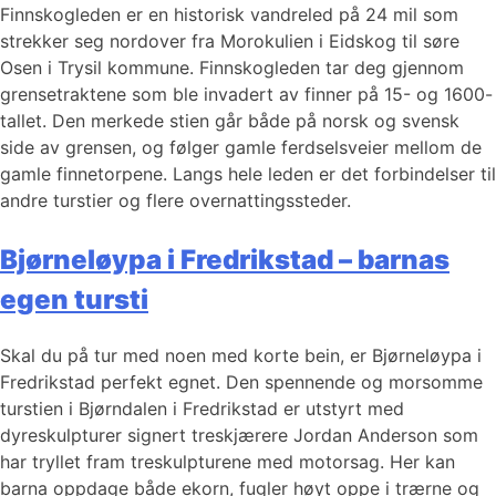
Finnskogleden er en historisk vandreled på 24 mil som
strekker seg nordover fra Morokulien i Eidskog til søre
Osen i Trysil kommune. Finnskogleden tar deg gjennom
grensetraktene som ble invadert av finner på 15- og 1600-
tallet. Den merkede stien går både på norsk og svensk
side av grensen, og følger gamle ferdselsveier mellom de
gamle finnetorpene. Langs hele leden er det forbindelser til
andre turstier og flere overnattingssteder.
Bjørneløypa i Fredrikstad – barnas
egen tursti
Skal du på tur med noen med korte bein, er Bjørneløypa i
Fredrikstad perfekt egnet. Den spennende og morsomme
turstien i Bjørndalen i Fredrikstad er utstyrt med
dyreskulpturer signert treskjærere Jordan Anderson som
har tryllet fram treskulpturene med motorsag. Her kan
barna oppdage både ekorn, fugler høyt oppe i trærne og