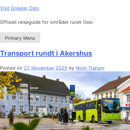
Skip
Visit Greater Oslo
to
content
Offisiell reiseguide for området rundt Oslo
Primary Menu
Transport rundt i Akershus
Posted on
27. November 2025
by
Ninni Tranum