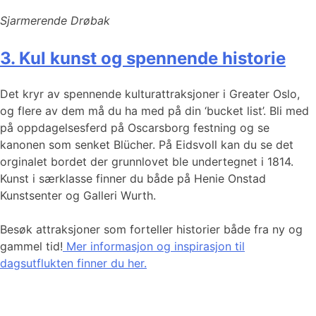
Sjarmerende Drøbak
3. Kul kunst og spennende historie
Det kryr av spennende kulturattraksjoner i Greater Oslo,
og flere av dem må du ha med på din ‘bucket list’. Bli med
på oppdagelsesferd på Oscarsborg festning og se
kanonen som senket Blücher. På Eidsvoll kan du se det
orginalet bordet der grunnlovet ble undertegnet i 1814.
Kunst i særklasse finner du både på Henie Onstad
Kunstsenter og Galleri Wurth.
Besøk attraksjoner som forteller historier både fra ny og
gammel tid!
Mer informasjon og inspirasjon til
dagsutflukten finner du her.