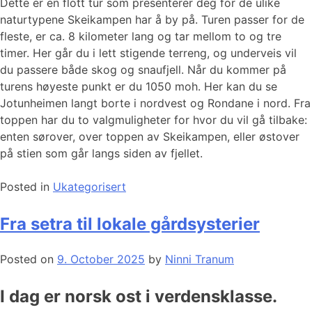
Dette er en flott tur som presenterer deg for de ulike
naturtypene Skeikampen har å by på. Turen passer for de
fleste, er ca. 8 kilometer lang og tar mellom to og tre
timer. Her går du i lett stigende terreng, og underveis vil
du passere både skog og snaufjell. Når du kommer på
turens høyeste punkt er du 1050 moh. Her kan du se
Jotunheimen langt borte i nordvest og Rondane i nord. Fra
toppen har du to valgmuligheter for hvor du vil gå tilbake:
enten sørover, over toppen av Skeikampen, eller østover
på stien som går langs siden av fjellet.
Posted in
Ukategorisert
Fra setra til lokale gårdsysterier
Posted on
9. October 2025
by
Ninni Tranum
I dag er norsk ost i verdensklasse.