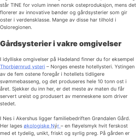
står TINE for volum innen norsk osteproduksjon, mens det
florerer av innovative bønder og gårdsysterier som gir
oster i verdensklasse. Mange av disse har tilhold i
Osloregionen.
Gårdsysterier i vakre omgivelser
I idylliske omgivelser på Hadeland finner du for eksempel
Thorbjørnrud ysteri
– Norges eneste hotellysteri. Ystingen
av de fem ostene foregår i hotellets tidligere
svømmebasseng, og det produseres hele 10 tonn ost i
året. Sjekker du inn her, er det meste av maten du får
servert ureist og produsert av menneskene som driver
stedet.
I Nes i Akershus ligger familiebedriften Grøndalen Gård.
Her lages
økologiske N
ý
r
– en fløyelsmyk hvit ferskost
med et tydelig, unikt, friskt og syrlig preg. På gården er