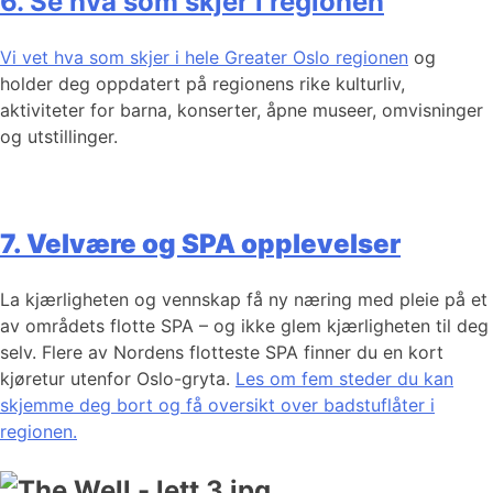
6. Se hva som skjer i regionen
Vi vet hva som skjer i hele Greater Oslo regionen
og
holder deg oppdatert på regionens rike kulturliv,
aktiviteter for barna, konserter, åpne museer, omvisninger
og utstillinger.
7. Velvære og SPA opplevelser
La kjærligheten og vennskap få ny næring med pleie på et
av områdets flotte SPA – og ikke glem kjærligheten til deg
selv. Flere av Nordens flotteste SPA finner du en kort
kjøretur utenfor Oslo-gryta.
Les om fem steder du kan
skjemme deg bort og få oversikt over badstuflåter i
regionen.