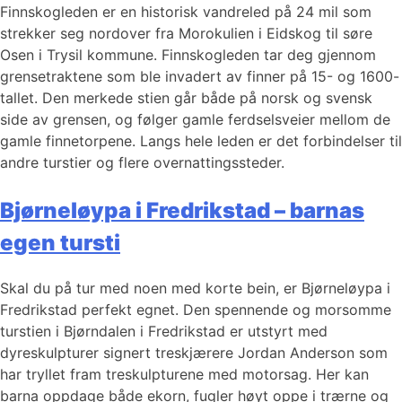
Finnskogleden er en historisk vandreled på 24 mil som
strekker seg nordover fra Morokulien i Eidskog til søre
Osen i Trysil kommune. Finnskogleden tar deg gjennom
grensetraktene som ble invadert av finner på 15- og 1600-
tallet. Den merkede stien går både på norsk og svensk
side av grensen, og følger gamle ferdselsveier mellom de
gamle finnetorpene. Langs hele leden er det forbindelser til
andre turstier og flere overnattingssteder.
Bjørneløypa i Fredrikstad – barnas
egen tursti
Skal du på tur med noen med korte bein, er Bjørneløypa i
Fredrikstad perfekt egnet. Den spennende og morsomme
turstien i Bjørndalen i Fredrikstad er utstyrt med
dyreskulpturer signert treskjærere Jordan Anderson som
har tryllet fram treskulpturene med motorsag. Her kan
barna oppdage både ekorn, fugler høyt oppe i trærne og