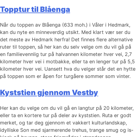
Topptur til Blåenga
Når du toppen av Blåenga (633 moh.) i Våler i Hedmark,
kan du nyte en minneverdig utsikt. Med klart vær ser du
det meste av Hedmark herfra! Det finnes flere alternative
ruter til toppen, så her kan du selv velge om du vil gå på
en familievennlig tur på halvannen kilometer hver vei, 2,7
kilometer hver vei i motbakke, eller ta en lenger tur på 5,5
kilometer hver vei. Uansett hva du velger står det en hytte
på toppen som er åpen for turgåere sommer som vinter.
Kyststien gjennom Vestby
Her kan du velge om du vil gå en langtur på 20 kilometer,
eller ta en kortere tur på deler av kyststien. Ruta er godt
merket, og tar deg gjennom et vakkert kulturlandskap,
idylliske Son med sjarmerende trehus, trange smug og is-