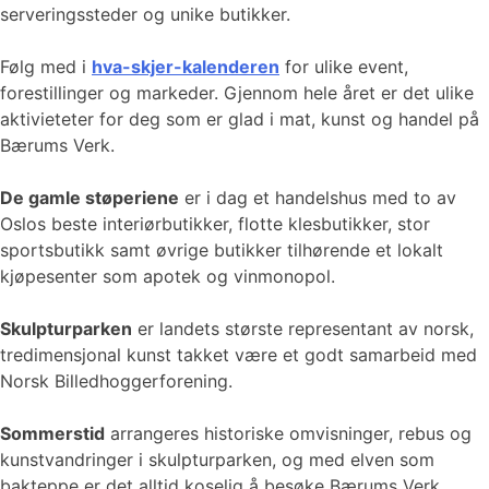
serveringssteder og unike butikker.
Følg med i
hva-skjer-kalenderen
for ulike event,
forestillinger og markeder. Gjennom hele året er det ulike
aktivieteter for deg som er glad i mat, kunst og handel på
Bærums Verk.
De gamle støperiene
er i dag et handelshus med to av
Oslos beste interiørbutikker, flotte klesbutikker, stor
sportsbutikk samt øvrige butikker tilhørende et lokalt
kjøpesenter som apotek og vinmonopol.
Skulpturparken
er landets største representant av norsk,
tredimensjonal kunst takket være et godt samarbeid med
Norsk Billedhoggerforening.
Sommerstid
arrangeres historiske omvisninger, rebus og
kunstvandringer i skulpturparken, og med elven som
bakteppe er det alltid koselig å besøke Bærums Verk,