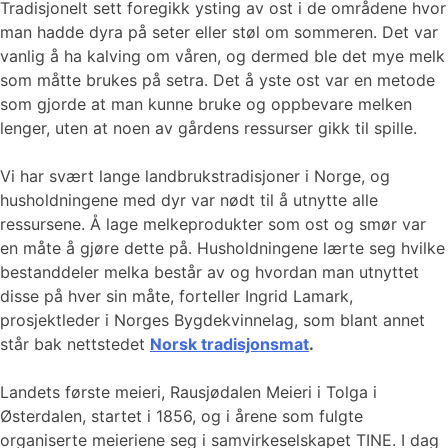
Tradisjonelt sett foregikk ysting av ost i de områdene hvor
man hadde dyra på seter eller støl om sommeren. Det var
vanlig å ha kalving om våren, og dermed ble det mye melk
som måtte brukes på setra. Det å yste ost var en metode
som gjorde at man kunne bruke og oppbevare melken
lenger, uten at noen av gårdens ressurser gikk til spille.
Vi har svært lange landbrukstradisjoner i Norge, og
husholdningene med dyr var nødt til å utnytte alle
ressursene. Å lage melkeprodukter som ost og smør var
en måte å gjøre dette på. Husholdningene lærte seg hvilke
bestanddeler melka består av og hvordan man utnyttet
disse på hver sin måte, forteller Ingrid Lamark,
prosjektleder i Norges Bygdekvinnelag, som blant annet
står bak nettstedet
Norsk tradisjonsmat
.
Landets første meieri, Rausjødalen Meieri i Tolga i
Østerdalen, startet i 1856, og i årene som fulgte
organiserte meieriene seg i samvirkeselskapet TINE. I dag