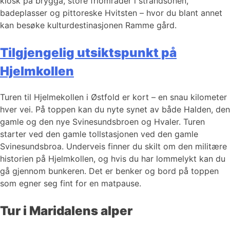
kiosk på brygga, store friområder i strandsonen,
badeplasser og pittoreske Hvitsten – hvor du blant annet
kan besøke kulturdestinasjonen Ramme gård.
Tilgjengelig utsiktspunkt på
Hjelmkollen
Turen til Hjelmekollen i Østfold er kort – en snau kilometer
hver vei. På toppen kan du nyte synet av både Halden, den
gamle og den nye Svinesundsbroen og Hvaler. Turen
starter ved den gamle tollstasjonen ved den gamle
Svinesundsbroa. Underveis finner du skilt om den militære
historien på Hjelmkollen, og hvis du har lommelykt kan du
gå gjennom bunkeren. Det er benker og bord på toppen
som egner seg fint for en matpause.
Tur i Maridalens alper