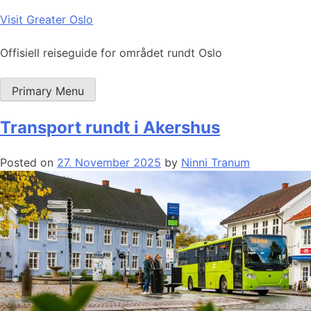
Skip
Visit Greater Oslo
to
content
Offisiell reiseguide for området rundt Oslo
Primary Menu
Transport rundt i Akershus
Posted on
27. November 2025
by
Ninni Tranum