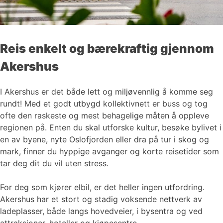
Reis enkelt og bærekraftig gjennom
Akershus
I Akershus er det både lett og miljøvennlig å komme seg
rundt! Med et godt utbygd kollektivnett er buss og tog
ofte den raskeste og mest behagelige måten å oppleve
regionen på. Enten du skal utforske kultur, besøke bylivet i
en av byene, nyte Oslofjorden eller dra på tur i skog og
mark, finner du hyppige avganger og korte reisetider som
tar deg dit du vil uten stress.
For deg som kjører elbil, er det heller ingen utfordring.
Akershus har et stort og stadig voksende nettverk av
ladeplasser, både langs hovedveier, i bysentra og ved
attraksjoner, hoteller og kjøpesentre.