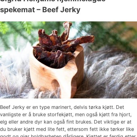
spekemat – Beef Jerky
Beef Jerky er en type marinert, delvis tørka kjøtt. Det
vanligste er å bruke storfekjøtt, men også kjøtt fra hjort,
elg eller andre dyr kan også fint brukes. Det viktige er at
du bruker kjøtt med lite fett, ettersom fett ikke tørker like
godt og gjør holdbarheten dårligere. Kjøttet er ferdig etter