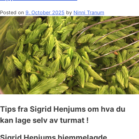
Posted on
9. October 2025
by
Ninni Tranum
Tips fra Sigrid Henjums om hva du
kan lage selv av turmat !
Sigrid Henjums hjemmelagde