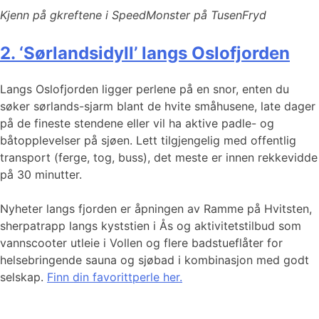
Kjenn på gkreftene i SpeedMonster på TusenFryd
2. ‘Sørlandsidyll’ langs Oslofjorden
Langs Oslofjorden ligger perlene på en snor, enten du
søker sørlands-sjarm blant de hvite småhusene, late dager
på de fineste stendene eller vil ha aktive padle- og
båtopplevelser på sjøen. Lett tilgjengelig med offentlig
transport (ferge, tog, buss), det meste er innen rekkevidde
på 30 minutter.
Nyheter langs fjorden er åpningen av Ramme på Hvitsten,
sherpatrapp langs kyststien i Ås og aktivitetstilbud som
vannscooter utleie i Vollen og flere badstueflåter for
helsebringende sauna og sjøbad i kombinasjon med godt
selskap.
Finn din favorittperle her.