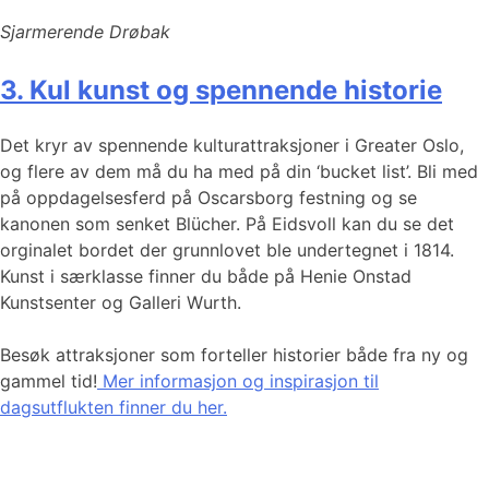
Sjarmerende Drøbak
3. Kul kunst og spennende historie
Det kryr av spennende kulturattraksjoner i Greater Oslo,
og flere av dem må du ha med på din ‘bucket list’. Bli med
på oppdagelsesferd på Oscarsborg festning og se
kanonen som senket Blücher. På Eidsvoll kan du se det
orginalet bordet der grunnlovet ble undertegnet i 1814.
Kunst i særklasse finner du både på Henie Onstad
Kunstsenter og Galleri Wurth.
Besøk attraksjoner som forteller historier både fra ny og
gammel tid!
Mer informasjon og inspirasjon til
dagsutflukten finner du her.