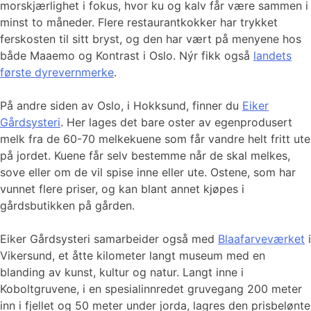
morskjærlighet i fokus, hvor ku og kalv får være sammen i
minst to måneder. Flere restaurantkokker har trykket
ferskosten til sitt bryst, og den har vært på menyene hos
både Maaemo og Kontrast i Oslo. Nýr fikk også
landets
første dyrevernmerke
.
På andre siden av Oslo, i Hokksund, finner du
Eiker
Gårdsysteri
. Her lages det bare oster av egenprodusert
melk fra de 60-70 melkekuene som får vandre helt fritt ute
på jordet. Kuene får selv bestemme når de skal melkes,
sove eller om de vil spise inne eller ute. Ostene, som har
vunnet flere priser, og kan blant annet kjøpes i
gårdsbutikken på gården.
Eiker Gårdsysteri samarbeider også med
Blaafarveværket
i
Vikersund, et åtte kilometer langt museum med en
blanding av kunst, kultur og natur. Langt inne i
Koboltgruvene, i en spesialinnredet gruvegang 200 meter
inn i fjellet og 50 meter under jorda, lagres den prisbelønte