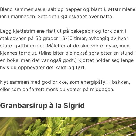
Bland sammen saus, salt og pepper og blant kjøttstrimlene
inn i marinaden. Sett det i kjøleskapet over natta.
Legg kjøttstrimlene flatt ut på bakepapir og tørk dem i
stekeovnen på 50 grader i 6-10 timer, avhengig av hvor
store kjøttbitene er. Målet er at de skal være myke, men
kjennes tørre ut. (Mine biter ble nokså sprø etter en stund i
en boks, men det var også godt.) Kjøttet holder seg lenge
hvis du oppbevarer det kaldt og tørt.
Nyt sammen med god drikke, som energipåfyll i bakken,
eller som en forrett mens du venter på middagen.
Granbarsirup à la Sigrid