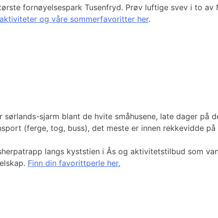
rste fornøyelsespark Tusenfryd. Prøv luftige svev i to av 
ktiviteter og våre sommerfavoritter her
.
 sørlands-sjarm blant de hvite småhusene, late dager på de 
ansport (ferge, tog, buss), det meste er innen rekkevidde på
rpatrapp langs kyststien i Ås og aktivitetstilbud som vanns
elskap.
Finn din favorittperle her.