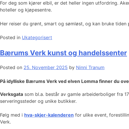
For deg som kjører elbil, er det heller ingen utfordring. A
hoteller og kjøpesentre.
Her reiser du grønt, smart og sømløst, og kan bruke tiden p
Posted in
Ukategorisert
Bærums Verk kunst og handelssenter
Posted on
25. November 2025
by
Ninni Tranum
På idylliske Bærums Verk ved elven Lomma finner du over
Verksgata
som bl.a. består av gamle arbeiderboliger fra 1700
serveringssteder og unike butikker.
Følg med i
hva-skjer-kalenderen
for ulike event, forestil
Verk.