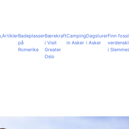
,
Artikler
Badeplasser
Bærekraft
Camping
Dagsturer
Finn fossil
på
i Visit
in Asker
i Asker
verdensk
Romerike
Greater
i Slemme
Oslo