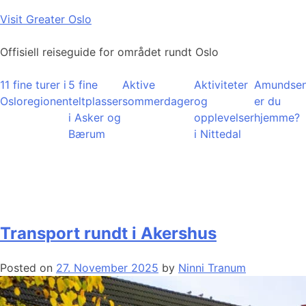
Skip
Visit Greater Oslo
to
content
Offisiell reiseguide for området rundt Oslo
11 fine turer i
5 fine
Aktive
Aktiviteter
Amundsen
Osloregionen
teltplasser
sommerdager
og
er du
i Asker og
opplevelser
hjemme?
Bærum
i Nittedal
Transport rundt i Akershus
Posted on
27. November 2025
by
Ninni Tranum