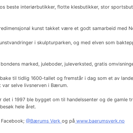
 beste interiørbutikker, flotte klesbutikker, stor sportsbu
 tredimensjonal kunst takket være et godt samarbeid med N
unstvandringer i skulpturparken, og med elven som baktepp
ondens marked, juleboder, juleverksted, gratis omvisninge
tilbake til tidlig 1600-tallet og fremstår i dag som et av l
t var selve livsnerven i Bærum.
e før det i 1997 ble bygget om til handelssenter og de gaml
 besøk hele året.
å Facebook;
@Bærums Verk
og på
www.baerumsverk.no