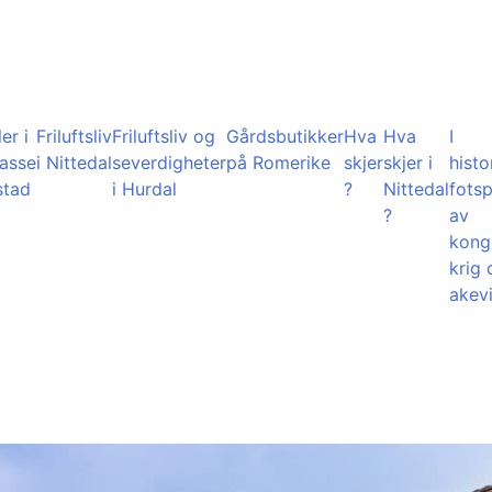
er i
Friluftsliv
Friluftsliv og
Gårdsbutikker
Hva
Hva
I
lasse
i Nittedal
severdigheter
på Romerike
skjer
skjer i
histo
stad
i Hurdal
?
Nittedal
fots
?
av
kong
krig 
akevi