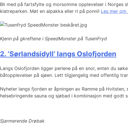
Bli med på fartsfylte og morsomme opplevelser i Norges stø
klatreparken. Møt en alpakka eller ri på ponni!
Les mer om a
Kjenn på gkreftene i SpeedMonster på TusenFryd
2. ‘Sørlandsidyll’ langs Oslofjorden
Langs Oslofjorden ligger perlene på en snor, enten du søker
båtopplevelser på sjøen. Lett tilgjengelig med offentlig tr
Nyheter langs fjorden er åpningen av Ramme på Hvitsten, she
helsebringende sauna og sjøbad i kombinasjon med godt s
Sjarmerende Drøbak