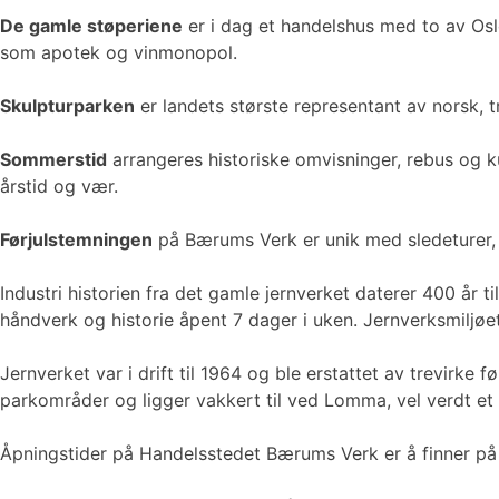
De gamle støperiene
er i dag et handelshus med to av Oslos
som apotek og vinmonopol.
Skulpturparken
er landets største representant av norsk,
Sommerstid
arrangeres historiske omvisninger, rebus og k
årstid og vær.
Førjulstemningen
på Bærums Verk er unik med sledeturer, b
Industri historien fra det gamle jernverket daterer 400 år 
håndverk og historie åpent 7 dager i uken. Jernverksmiljøe
Jernverket var i drift til 1964 og ble erstattet av trevirk
parkområder og ligger vakkert til ved Lomma, vel verdt et
Åpningstider på Handelsstedet Bærums Verk er å finner p