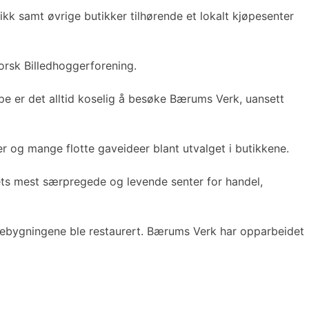
tikk samt øvrige butikker tilhørende et lokalt kjøpesenter
orsk Billedhoggerforening.
e er det alltid koselig å besøke Bærums Verk, uansett
r og mange flotte gaveideer blant utvalget i butikkene.
andets mest særpregede og levende senter for handel,
e trebygningene ble restaurert. Bærums Verk har opparbeidet