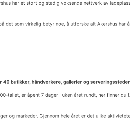
kershus har et stort og stadig voksende nettverk av ladeplas
å det som virkelig betyr noe, å utforske alt Akershus har å
 40 butikker, håndverkere, gallerier og serveringssteder
-tallet, er åpent 7 dager i uken året rundt, her finner du f.
linger og markeder. Gjennom hele året er det ulike aktiviet