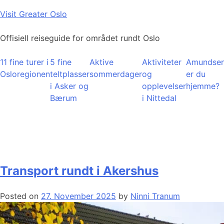
Skip
Visit Greater Oslo
to
content
Offisiell reiseguide for området rundt Oslo
11 fine turer i
5 fine
Aktive
Aktiviteter
Amundsen
Osloregionen
teltplasser
sommerdager
og
er du
i Asker og
opplevelser
hjemme?
Bærum
i Nittedal
Transport rundt i Akershus
Posted on
27. November 2025
by
Ninni Tranum