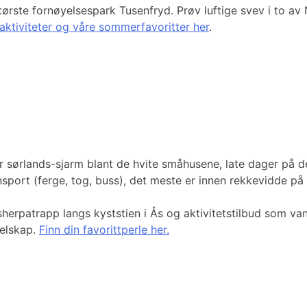
rste fornøyelsespark Tusenfryd. Prøv luftige svev i to av 
ktiviteter og våre sommerfavoritter her
.
 sørlands-sjarm blant de hvite småhusene, late dager på de 
ansport (ferge, tog, buss), det meste er innen rekkevidde på
rpatrapp langs kyststien i Ås og aktivitetstilbud som vanns
elskap.
Finn din favorittperle her.