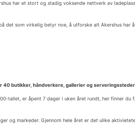
kershus har et stort og stadig voksende nettverk av ladeplas
å det som virkelig betyr noe, å utforske alt Akershus har å
 40 butikker, håndverkere, gallerier og serveringssteder
-tallet, er åpent 7 dager i uken året rundt, her finner du f.
linger og markeder. Gjennom hele året er det ulike aktiviet