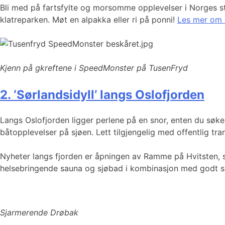
Bli med på fartsfylte og morsomme opplevelser i Norges stø
klatreparken. Møt en alpakka eller ri på ponni!
Les mer om a
Kjenn på gkreftene i SpeedMonster på TusenFryd
2. ‘Sørlandsidyll’ langs Oslofjorden
Langs Oslofjorden ligger perlene på en snor, enten du søker
båtopplevelser på sjøen. Lett tilgjengelig med offentlig tr
Nyheter langs fjorden er åpningen av Ramme på Hvitsten, she
helsebringende sauna og sjøbad i kombinasjon med godt s
Sjarmerende Drøbak