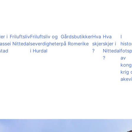
er i
Friluftsliv
Friluftsliv og
Gårdsbutikker
Hva
Hva
I
lasse
i Nittedal
severdigheter
på Romerike
skjer
skjer i
histo
stad
i Hurdal
?
Nittedal
fots
?
av
kong
krig 
akevi