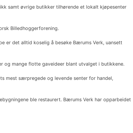
tikk samt øvrige butikker tilhørende et lokalt kjøpesenter
orsk Billedhoggerforening.
e er det alltid koselig å besøke Bærums Verk, uansett
r og mange flotte gaveideer blant utvalget i butikkene.
andets mest særpregede og levende senter for handel,
e trebygningene ble restaurert. Bærums Verk har opparbeidet