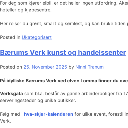
For deg som kjører elbil, er det heller ingen utfordring. A
hoteller og kjøpesentre.
Her reiser du grønt, smart og sømløst, og kan bruke tiden p
Posted in
Ukategorisert
Bærums Verk kunst og handelssenter
Posted on
25. November 2025
by
Ninni Tranum
På idylliske Bærums Verk ved elven Lomma finner du over
Verksgata
som bl.a. består av gamle arbeiderboliger fra 1700
serveringssteder og unike butikker.
Følg med i
hva-skjer-kalenderen
for ulike event, forestil
Verk.