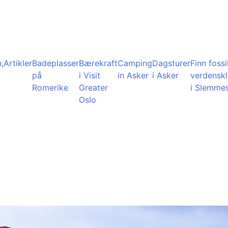
,
Artikler
Badeplasser
Bærekraft
Camping
Dagsturer
Finn fossil
på
i Visit
in Asker
i Asker
verdensk
Romerike
Greater
i Slemme
Oslo