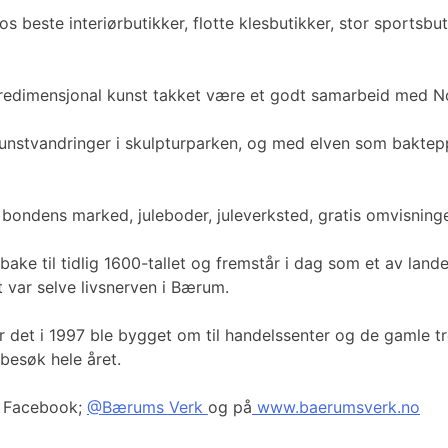
 beste interiørbutikker, flotte klesbutikker, stor sportsbu
 tredimensjonal kunst takket være et godt samarbeid med N
unstvandringer i skulpturparken, og med elven som baktepp
ondens marked, juleboder, juleverksted, gratis omvisninge
tilbake til tidlig 1600-tallet og fremstår i dag som et av l
t var selve livsnerven i Bærum.
e før det i 1997 ble bygget om til handelssenter og de gaml
 besøk hele året.
å Facebook;
@Bærums Verk
og på
www.baerumsverk.no