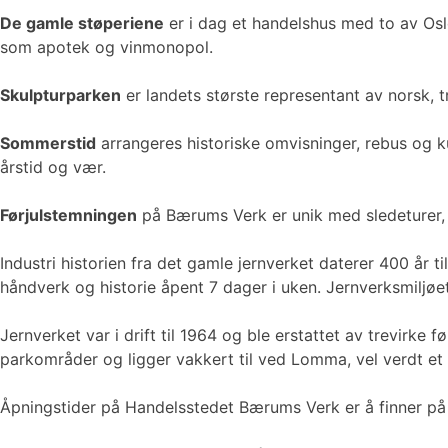
De gamle støperiene
er i dag et handelshus med to av Oslos
som apotek og vinmonopol.
Skulpturparken
er landets største representant av norsk,
Sommerstid
arrangeres historiske omvisninger, rebus og k
årstid og vær.
Førjulstemningen
på Bærums Verk er unik med sledeturer, b
Industri historien fra det gamle jernverket daterer 400 år 
håndverk og historie åpent 7 dager i uken. Jernverksmiljøe
Jernverket var i drift til 1964 og ble erstattet av trevirk
parkområder og ligger vakkert til ved Lomma, vel verdt et
Åpningstider på Handelsstedet Bærums Verk er å finner p