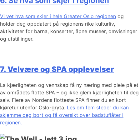
6. Se hva som skjer i regionen
Vi vet hva som skjer i hele Greater Oslo regionen
og
holder deg oppdatert på regionens rike kulturliv,
aktiviteter for barna, konserter, åpne museer, omvisninger
og utstillinger.
7. Velvære og SPA opplevelser
La kjærligheten og vennskap få ny næring med pleie på et
av områdets flotte SPA – og ikke glem kjærligheten til deg
selv. Flere av Nordens flotteste SPA finner du en kort
kjøretur utenfor Oslo-gryta.
Les om fem steder du kan
skjemme deg bort og få oversikt over badstuflåter i
regionen.