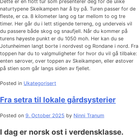
Dette er en flott tur som presenterer deg for de ulike
naturtypene Skeikampen har å by på. Turen passer for de
fleste, er ca. 8 kilometer lang og tar mellom to og tre
timer. Her går du i lett stigende terreng, og underveis vil
du passere både skog og snaufjell. Når du kommer på
turens høyeste punkt er du 1050 moh. Her kan du se
Jotunheimen langt borte i nordvest og Rondane i nord. Fra
toppen har du to valgmuligheter for hvor du vil gå tilbake:
enten sørover, over toppen av Skeikampen, eller østover
på stien som går langs siden av fjellet.
Posted in
Ukategorisert
Fra setra til lokale gårdsysterier
Posted on
9. October 2025
by
Ninni Tranum
I dag er norsk ost i verdensklasse.