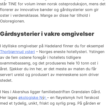
står TINE for volum innen norsk osteproduksjon, mens det
florerer av innovative bønder og gårdsysterier som gir
oster i verdensklasse. Mange av disse har tilhold i
Osloregionen.
Gårdsysterier i vakre omgivelser
I idylliske omgivelser på Hadeland finner du for eksempel
Thorbjørnrud ysteri
– Norges eneste hotellysteri. Ystingen
av de fem ostene foregår i hotellets tidligere
svømmebasseng, og det produseres hele 10 tonn ost i
året. Sjekker du inn her, er det meste av maten du får
servert ureist og produsert av menneskene som driver
stedet.
I Nes i Akershus ligger familiebedriften Grøndalen Gård.
Her lages
økologiske N
ý
r
– en fløyelsmyk hvit ferskost
med et tydelig, unikt, friskt og syrlig preg. På gården er