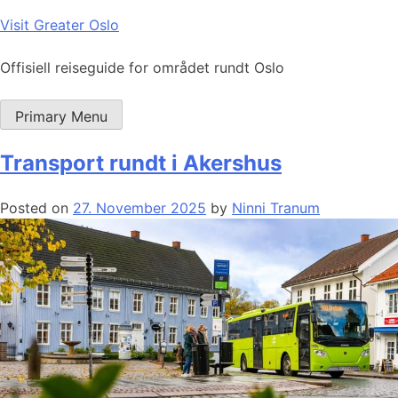
Skip
Visit Greater Oslo
to
content
Offisiell reiseguide for området rundt Oslo
Primary Menu
Transport rundt i Akershus
Posted on
27. November 2025
by
Ninni Tranum