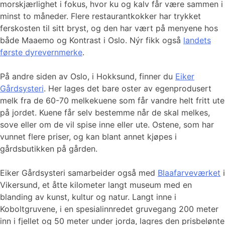
morskjærlighet i fokus, hvor ku og kalv får være sammen i
minst to måneder. Flere restaurantkokker har trykket
ferskosten til sitt bryst, og den har vært på menyene hos
både Maaemo og Kontrast i Oslo. Nýr fikk også
landets
første dyrevernmerke
.
På andre siden av Oslo, i Hokksund, finner du
Eiker
Gårdsysteri
. Her lages det bare oster av egenprodusert
melk fra de 60-70 melkekuene som får vandre helt fritt ute
på jordet. Kuene får selv bestemme når de skal melkes,
sove eller om de vil spise inne eller ute. Ostene, som har
vunnet flere priser, og kan blant annet kjøpes i
gårdsbutikken på gården.
Eiker Gårdsysteri samarbeider også med
Blaafarveværket
i
Vikersund, et åtte kilometer langt museum med en
blanding av kunst, kultur og natur. Langt inne i
Koboltgruvene, i en spesialinnredet gruvegang 200 meter
inn i fjellet og 50 meter under jorda, lagres den prisbelønte