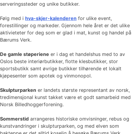
serveringssteder og unike butikker.
Følg med i
hva-skjer-kalenderen
for ulike event,
forestillinger og markeder. Gjennom hele året er det ulike
aktivieteter for deg som er glad i mat, kunst og handel på
Bærums Verk.
De gamle støperiene
er i dag et handelshus med to av
Oslos beste interiørbutikker, flotte klesbutikker, stor
sportsbutikk samt øvrige butikker tilhørende et lokalt
kjøpesenter som apotek og vinmonopol.
Skulpturparken
er landets største representant av norsk,
tredimensjonal kunst takket være et godt samarbeid med
Norsk Billedhoggerforening.
Sommerstid
arrangeres historiske omvisninger, rebus og
kunstvandringer i skulpturparken, og med elven som
bakteppe er det alltid koselig å besøke Bærums Verk,