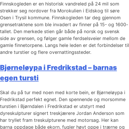
Finnskogleden er en historisk vandreled på 24 mil som
strekker seg nordover fra Morokulien i Eidskog til søre
Osen i Trysil kommune. Finnskogleden tar deg gjennom
grensetraktene som ble invadert av finner på 15- og 1600-
tallet. Den merkede stien går både på norsk og svensk
side av grensen, og følger gamle ferdselsveier mellom de
gamle finnetorpene. Langs hele leden er det forbindelser til
andre turstier og flere overnattingssteder.
Bjørneløypa i Fredrikstad – barnas
egen tursti
Skal du på tur med noen med korte bein, er Bjørneløypa i
Fredrikstad perfekt egnet. Den spennende og morsomme
turstien i Bjørndalen i Fredrikstad er utstyrt med
dyreskulpturer signert treskjærere Jordan Anderson som
har tryllet fram treskulpturene med motorsag. Her kan
barna oppdage både ekorn, fugler høyt oppe i trærne og