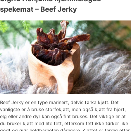
spekemat – Beef Jerky
Beef Jerky er en type marinert, delvis tørka kjøtt. Det
vanligste er å bruke storfekjøtt, men også kjøtt fra hjort,
elg eller andre dyr kan også fint brukes. Det viktige er at
du bruker kjøtt med lite fett, ettersom fett ikke tørker like
godt og gjør holdbarheten dårligere. Kjøttet er ferdig etter