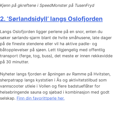
Kjenn på gkreftene i SpeedMonster på TusenFryd
2. ‘Sørlandsidyll’ langs Oslofjorden
Langs Oslofjorden ligger perlene på en snor, enten du
søker sørlands-sjarm blant de hvite småhusene, late dager
på de fineste stendene eller vil ha aktive padle- og
båtopplevelser på sjøen. Lett tilgjengelig med offentlig
transport (ferge, tog, buss), det meste er innen rekkevidde
på 30 minutter.
Nyheter langs fjorden er åpningen av Ramme på Hvitsten,
sherpatrapp langs kyststien i Ås og aktivitetstilbud som
vannscooter utleie i Vollen og flere badstueflåter for
helsebringende sauna og sjøbad i kombinasjon med godt
selskap.
Finn din favorittperle her.