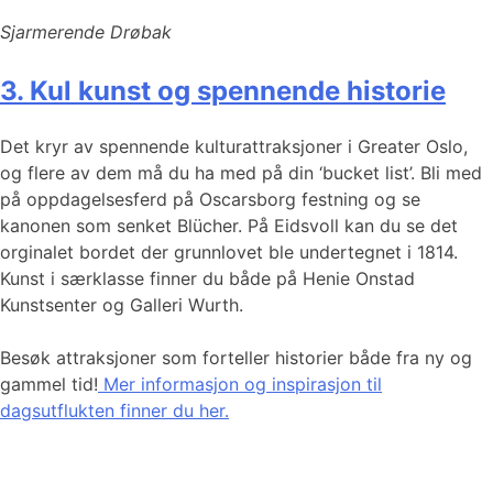
Sjarmerende Drøbak
3. Kul kunst og spennende historie
Det kryr av spennende kulturattraksjoner i Greater Oslo,
og flere av dem må du ha med på din ‘bucket list’. Bli med
på oppdagelsesferd på Oscarsborg festning og se
kanonen som senket Blücher. På Eidsvoll kan du se det
orginalet bordet der grunnlovet ble undertegnet i 1814.
Kunst i særklasse finner du både på Henie Onstad
Kunstsenter og Galleri Wurth.
Besøk attraksjoner som forteller historier både fra ny og
gammel tid!
Mer informasjon og inspirasjon til
dagsutflukten finner du her.