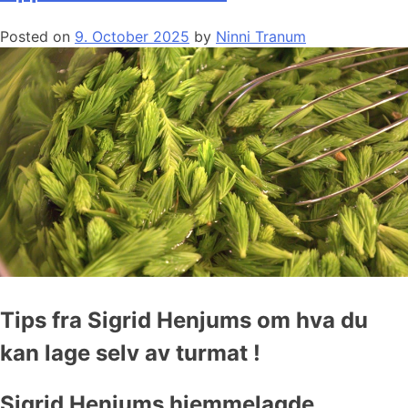
Posted on
9. October 2025
by
Ninni Tranum
Tips fra Sigrid Henjums om hva du
kan lage selv av turmat !
Sigrid Henjums hjemmelagde