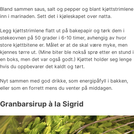
Bland sammen saus, salt og pepper og blant kjøttstrimlene
inn i marinaden. Sett det i kjøleskapet over natta.
Legg kjøttstrimlene flatt ut på bakepapir og tørk dem i
stekeovnen på 50 grader i 6-10 timer, avhengig av hvor
store kjøttbitene er. Målet er at de skal være myke, men
kjennes tørre ut. (Mine biter ble nokså sprø etter en stund i
en boks, men det var også godt.) Kjøttet holder seg lenge
hvis du oppbevarer det kaldt og tørt.
Nyt sammen med god drikke, som energipåfyll i bakken,
eller som en forrett mens du venter på middagen.
Granbarsirup à la Sigrid