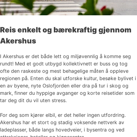
Reis enkelt og bærekraftig gjennom
Akershus
I Akershus er det både lett og miljøvennlig å komme seg
rundt! Med et godt utbygd kollektivnett er buss og tog
ofte den raskeste og mest behagelige måten å oppleve
regionen på. Enten du skal utforske kultur, besøke bylivet i
en av byene, nyte Oslofjorden eller dra på tur i skog og
mark, finner du hyppige avganger og korte reisetider som
tar deg dit du vil uten stress.
For deg som kjører elbil, er det heller ingen utfordring.
Akershus har et stort og stadig voksende nettverk av
ladeplasser, både langs hovedveier, i bysentra og ved
attraksjoner, hoteller og kjøpesentre.