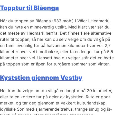
Topptur til Blåenga
Når du toppen av Blåenga (633 moh.) i Våler i Hedmark,
kan du nyte en minneverdig utsikt. Med klart vær ser du
det meste av Hedmark herfra! Det finnes flere alternative
ruter til toppen, så her kan du selv velge om du vil gå på
en familievennlig tur på halvannen kilometer hver vei, 2,7
kilometer hver vei i motbakke, eller ta en lenger tur på 5,5
kilometer hver vei. Uansett hva du velger står det en hytte
på toppen som er åpen for turgåere sommer som vinter.
Kyststien gjennom Vestby
Her kan du velge om du vil gå en langtur på 20 kilometer,
eller ta en kortere tur på deler av kyststien. Ruta er godt
merket, og tar deg gjennom et vakkert kulturlandskap,
idylliske Son med sjarmerende trehus, trange smug og is-