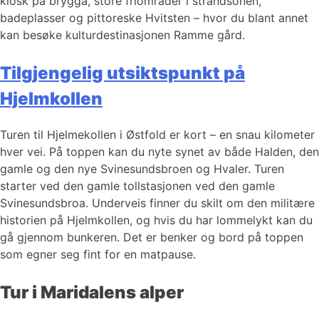
kiosk på brygga, store friområder i strandsonen,
badeplasser og pittoreske Hvitsten – hvor du blant annet
kan besøke kulturdestinasjonen Ramme gård.
Tilgjengelig utsiktspunkt på
Hjelmkollen
Turen til Hjelmekollen i Østfold er kort – en snau kilometer
hver vei. På toppen kan du nyte synet av både Halden, den
gamle og den nye Svinesundsbroen og Hvaler. Turen
starter ved den gamle tollstasjonen ved den gamle
Svinesundsbroa. Underveis finner du skilt om den militære
historien på Hjelmkollen, og hvis du har lommelykt kan du
gå gjennom bunkeren. Det er benker og bord på toppen
som egner seg fint for en matpause.
Tur i Maridalens alper