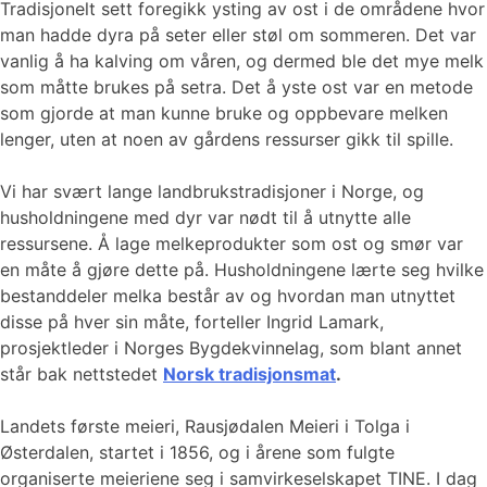
Tradisjonelt sett foregikk ysting av ost i de områdene hvor
man hadde dyra på seter eller støl om sommeren. Det var
vanlig å ha kalving om våren, og dermed ble det mye melk
som måtte brukes på setra. Det å yste ost var en metode
som gjorde at man kunne bruke og oppbevare melken
lenger, uten at noen av gårdens ressurser gikk til spille.
Vi har svært lange landbrukstradisjoner i Norge, og
husholdningene med dyr var nødt til å utnytte alle
ressursene. Å lage melkeprodukter som ost og smør var
en måte å gjøre dette på. Husholdningene lærte seg hvilke
bestanddeler melka består av og hvordan man utnyttet
disse på hver sin måte, forteller Ingrid Lamark,
prosjektleder i Norges Bygdekvinnelag, som blant annet
står bak nettstedet
Norsk tradisjonsmat
.
Landets første meieri, Rausjødalen Meieri i Tolga i
Østerdalen, startet i 1856, og i årene som fulgte
organiserte meieriene seg i samvirkeselskapet TINE. I dag