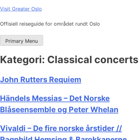
Skip
Visit Greater Oslo
to
content
Offisiell reiseguide for området rundt Oslo
Primary Menu
Kategori:
Classical concerts
John Rutters Requiem
Händels Messias – Det Norske
Blåseensemble og Peter Whelan
Vivaldi – De fire norske årstider //
Ragnhild Hemsing & Barokkanerne