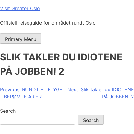
Skip
Visit Greater Oslo
to
content
Offisiell reiseguide for området rundt Oslo
Primary Menu
SLIK TAKLER DU IDIOTENE
PÅ JOBBEN! 2
Post
Previous:
RUNDT ET FLYGEL
Next:
Slik takler du IDIOTENE
– BERØMTE ARIER
PÅ JOBBEN! 2
navigation
Search
Search